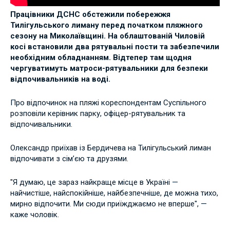
Працівники ДСНС обстежили побережжя
Тилігульського лиману перед початком пляжного
сезону на Миколаївщині. На облаштованій Чиловій
косі встановили два рятувальні пости та забезпечили
необхідним обладнанням. Відтепер там щодня
чергуватимуть матроси-рятувальники для безпеки
відпочивальників на воді.
Про відпочинок на пляжі кореспондентам Суспільного
розповіли керівник парку, офіцер-рятувальник та
відпочивальники.
Олександр приїхав із Бердичева на Тилігульський лиман
відпочивати з сім’єю та друзями.
"Я думаю, це зараз найкраще місце в Україні —
найчистіше, найспокійніше, найбезпечніше, де можна тихо,
мирно відпочити. Ми сюди приїжджаємо не вперше", —
каже чоловік.