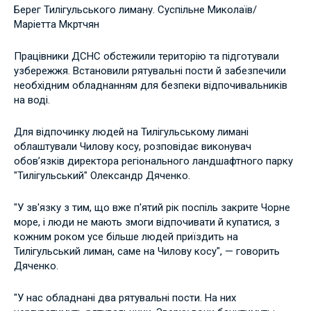
Берег Тилігульського лиману. Суспільне Миколаїв/
Маріетта Мкртчян
Працівники ДСНС обстежили територію та підготували
узбережжя. Встановили рятувальні пости й забезпечили
необхідним обладнанням для безпеки відпочивальників
на воді.
Для відпочинку людей на Тилігульському лимані
облаштували Чилову косу, розповідає виконувач
обов’язків директора регіонального ландшафтного парку
"Тилігульський" Олександр Дяченко.
"У зв'язку з тим, що вже п'ятий рік поспіль закрите Чорне
море, і люди не мають змоги відпочивати й купатися, з
кожним роком усе більше людей приїздить на
Тилігульський лиман, саме на Чилову косу", — говорить
Дяченко.
"У нас обладнані два рятувальні пости. На них