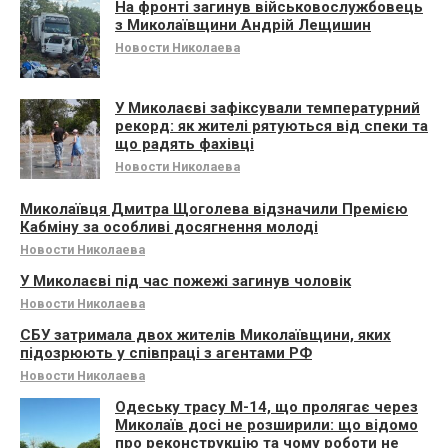
На фронті загинув військовослужбовець
з Миколаївщини Андрій Лещишин
Новости Николаева
У Миколаєві зафіксували температурний
рекорд: як жителі рятуються від спеки та
що радять фахівці
Новости Николаева
Миколаївця Дмитра Щоголева відзначили Премією
Кабміну за особливі досягнення молоді
Новости Николаева
У Миколаєві під час пожежі загинув чоловік
Новости Николаева
СБУ затримала двох жителів Миколаївщини, яких
підозрюють у співпраці з агентами РФ
Новости Николаева
Одеську трасу М-14, що пролягає через
Миколаїв досі не розширили: що відомо
про реконструкцію та чому роботи не