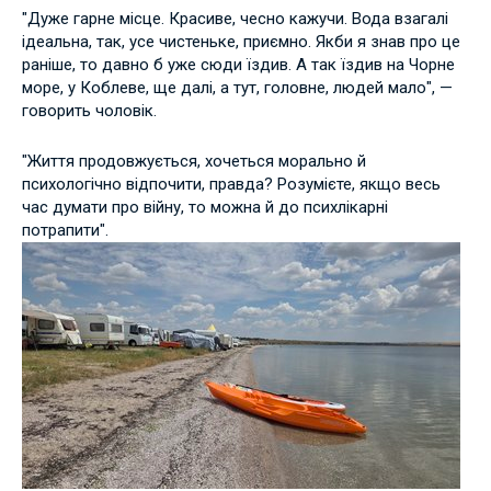
"Дуже гарне місце. Красиве, чесно кажучи. Вода взагалі
ідеальна, так, усе чистеньке, приємно. Якби я знав про це
раніше, то давно б уже сюди їздив. А так їздив на Чорне
море, у Коблеве, ще далі, а тут, головне, людей мало", —
говорить чоловік.
"Життя продовжується, хочеться морально й
психологічно відпочити, правда? Розумієте, якщо весь
час думати про війну, то можна й до психлікарні
потрапити".