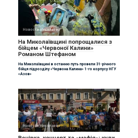
Новости Николаева
На Миколаївщині попрощалися з
бійцем «Червоної Калини»
Романом Штефаном
На Миколаївщині в останню путь провели 31-річного
бійця підрозділу «Червона Калина» 1-го корпусу НГУ
«Азов»
Новости Николаева
Вечірка, концерт та «мафія»: куди