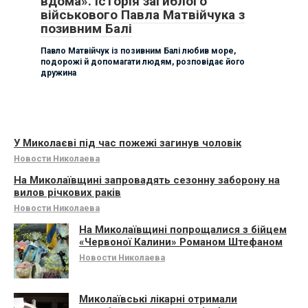
вдома». історія загиблого
військового Павла Матвійчука з
позивним Балі
Павло Матвійчук із позивним Балі любив море,
подорожі й допомагати людям, розповідає його
дружина
У Миколаєві під час пожежі загинув чоловік
Новости Николаева
На Миколаївщині запровадять сезонну заборону на
вилов річкових раків
Новости Николаева
На Миколаївщині попрощалися з бійцем
«Червоної Калини» Романом Штефаном
Новости Николаева
Миколаївські лікарні отримали