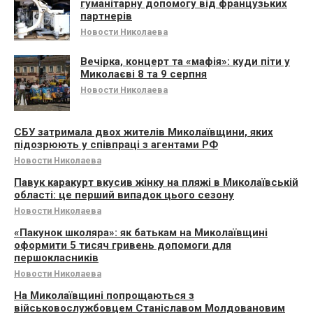
гуманітарну допомогу від французьких
партнерів
Новости Николаева
Вечірка, концерт та «мафія»: куди піти у
Миколаєві 8 та 9 серпня
Новости Николаева
СБУ затримала двох жителів Миколаївщини, яких
підозрюють у співпраці з агентами РФ
Новости Николаева
Павук каракурт вкусив жінку на пляжі в Миколаївській
області: це перший випадок цього сезону
Новости Николаева
«Пакунок школяра»: як батькам на Миколаївщині
оформити 5 тисяч гривень допомоги для
першокласників
Новости Николаева
На Миколаївщині попрощаються з
військовослужбовцем Станіславом Молдовановим