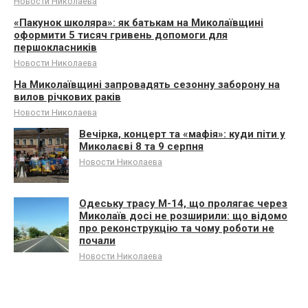
Новости Николаева
«Пакунок школяра»: як батькам на Миколаївщині
оформити 5 тисяч гривень допомоги для
першокласників
Новости Николаева
На Миколаївщині запровадять сезонну заборону на
вилов річкових раків
Новости Николаева
Вечірка, концерт та «мафія»: куди піти у
Миколаєві 8 та 9 серпня
Новости Николаева
Одеську трасу М-14, що пролягає через
Миколаїв досі не розширили: що відомо
про реконструкцію та чому роботи не
почали
Новости Николаева