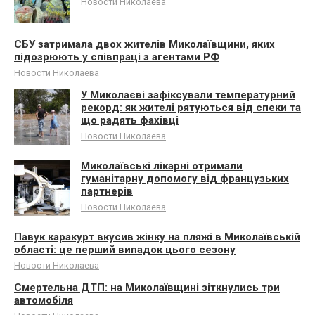
Новости Николаева
СБУ затримала двох жителів Миколаївщини, яких
підозрюють у співпраці з агентами РФ
Новости Николаева
У Миколаєві зафіксували температурний
рекорд: як жителі рятуються від спеки та
що радять фахівці
Новости Николаева
Миколаївські лікарні отримали
гуманітарну допомогу від французьких
партнерів
Новости Николаева
Павук каракурт вкусив жінку на пляжі в Миколаївській
області: це перший випадок цього сезону
Новости Николаева
Смертельна ДТП: на Миколаївщині зіткнулись три
автомобіля