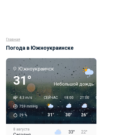
Главная
Погода в Южноукраинске
Южноукраинск
31°
Небольшой дождь
4.3 m/s
СЕЙЧАС
18:00
21:00
00:00
03:00
06:0
759
mmHg
31°
30°
26°
23°
19°
18°
29
%
8 августа
33°
22°
Сегодня