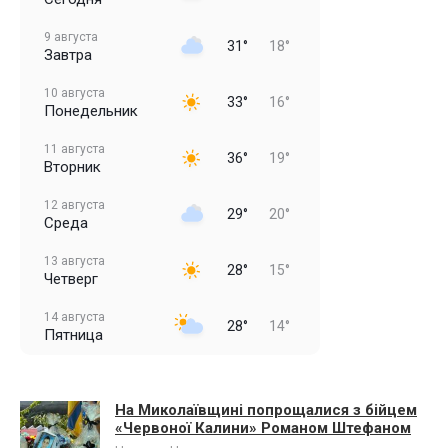
9 августа
31°
18°
Завтра
10 августа
33°
16°
Понедельник
11 августа
36°
19°
Вторник
12 августа
29°
20°
Среда
13 августа
28°
15°
Четверг
14 августа
28°
14°
Пятница
На Миколаївщині попрощалися з бійцем
«Червоної Калини» Романом Штефаном