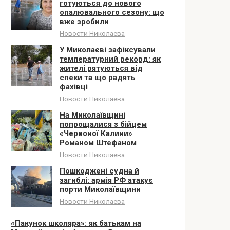
готуються до нового
опалювального сезону: що
вже зробили
Новости Николаева
У Миколаєві зафіксували
температурний рекорд: як
жителі рятуються від
спеки та що радять
фахівці
Новости Николаева
На Миколаївщині
попрощалися з бійцем
«Червоної Калини»
Романом Штефаном
Новости Николаева
Пошкоджені судна й
загиблі: армія РФ атакує
порти Миколаївщини
Новости Николаева
«Пакунок школяра»: як батькам на