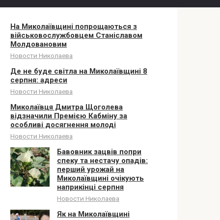
На Миколаївщині попрощаються з
військовослужбовцем Станіславом
Молдовановим
Новости Николаева
Де не буде світла на Миколаївщині 8
серпня: адреси
Новости Николаева
Миколаївця Дмитра Щоголева
відзначили Премією Кабміну за
особливі досягнення молоді
Новости Николаева
Бавовник зацвів попри
спеку та нестачу опадів:
перший урожай на
Миколаївщині очікують
наприкінці серпня
Новости Николаева
Як на Миколаївщині