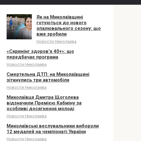
Як на Миколаївщині
готуються до нового
опалювального сезону: що
вже зробили
Новости Николаева
«Скринінг здоров’я 40+»: що
передбачає програма
Новости Николаева
Смертельна ДТП: на Миколаївщині
зіткнулись три автомобіля
Новости Николаева
Миколаївця Дмитра Щоголева
відзначили Премією Кабміну за
особливі досягнення молоді
Новости Николаева
Миколаївські веслувальники вибороли
12 медалей на чемпіонаті України
Новости Николаева