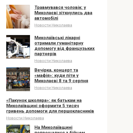
Травмувався чоловік: у
Миколаєві зіткнулись два
автомобілі
Новости Николаева
Миколаївські лікарні
отримали гуманітарну
допомогу від французьких
партнерів
Новости Николаева
Вечірка, концерт та
«мафія»: куди піти у
Миколаєві 8 та 9 серпня
Новости Николаева
«Пакунок школяра»: як батькам на
Миколаївщині оформити 5 тисяч
гривень допомоги для першокласників
Новости Николаева
На Миколаївщині
попрощалися з бійцем