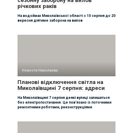
сезонну заборону на вилов
річкових раків
На водоймах Миколаївської області з 10 серпня до 20
вересня діятиме заборона на вилов
Новости Николаева
Планові відключення світла на
Миколаївщині 7 серпня: адреси
На Миколаївщині 7 серпня деякі вулиці залишаться
без електропостачання. Це пов’язано із поточними
ремонтними роботами, реконструкціями