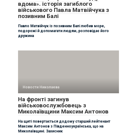
вдома». історія загиблого
військового Павла Матвійчука з
позивним Балі
Павло Матвійчук із позивним Балі любив море,
подорожі й допомагати людям, розповідає його
дружина
Новости Николаева
На фронті загинув
військовослужбовець з
Миколаївщини Максим Антонов
На щиті повертається додому старший лейтенант
Максим Антонов з Південноукраїнська, що на
Миколаївщині. Захисник