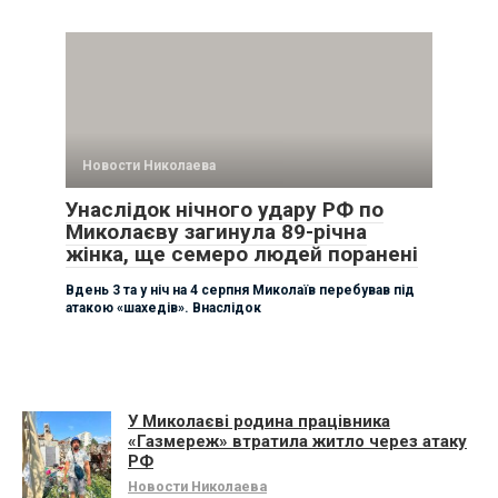
Новости Николаева
Унаслідок нічного удару РФ по
Миколаєву загинула 89-річна
жінка, ще семеро людей поранені
Вдень 3 та у ніч на 4 серпня Миколаїв перебував під
атакою «шахедів». Внаслідок
У Миколаєві родина працівника
«Газмереж» втратила житло через атаку
РФ
Новости Николаева