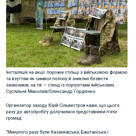
Інсталяція на акції: порожні стільці з військовою формою
та взуттям як символ полону й зниклих безвісти
захисників, на тлі — стенд із портретами військових.
Суспільне Миколаїв/Олександр Гордієнко
Організатор заходу Юрій Сільвестров каже, що цього
разу до автопробігу долучилися представники п’яти
громад.
"Минулого разу були Казанківська, Баштанська і