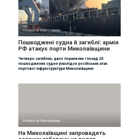
Новости Николаева
Пошкоджені судна й загиблі: армія
РФ атакує порти Миколаївщини
Четверо загиблих, двоє поранених і понад 20
пошкоджених суден унаслідок російських атак
портової інфраструктури Миколаївщини
Новости Николаева
На Миколаївщині запровадять