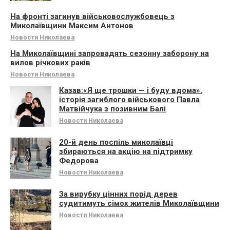
На фронті загинув військовослужбовець з
Миколаївщини Максим Антонов
Новости Николаева
На Миколаївщині запровадять сезонну заборону на
вилов річкових раків
Новости Николаева
Казав:«Я ще трошки — і буду вдома».
історія загиблого військового Павла
Матвійчука з позивним Балі
Новости Николаева
20-й день поспіль миколаївці
збираються на акцію на підтримку
Федорова
Новости Николаева
За вирубку цінних порід дерев
судитимуть сімох жителів Миколаївщини
Новости Николаева