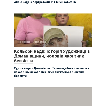
Алею надії з портретами 114 військових, які
Новости Николаева
Кольори надії: історія художниці з
Доманівщини, чоловік якої зник
безвісти
Художниця з Доманівської громади Інна Кишинська
чекає з війни чоловіка, який вважається зниклим
безвісти