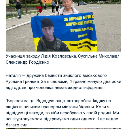
Учасниця заходу Лідія Козловська. Суспільне Миколаїв/
Олександр Гордієнко
Наталія — дружина безвісти зниклого військового
Руслана Гринька. За її словами, 4 травня минуло два роки
відтоді, як про чоловіка немає жодної інформації.
"Борюся за це. Відвідую акції, автопробіги. Їжджу по
акціях із великим прапором містами України. Коли я
відвідую ці заходи, то ніби перебуваю у своїй родині. Ми
всі згуртовуємося, підтримуємо один одного. І це надає
багато сил.