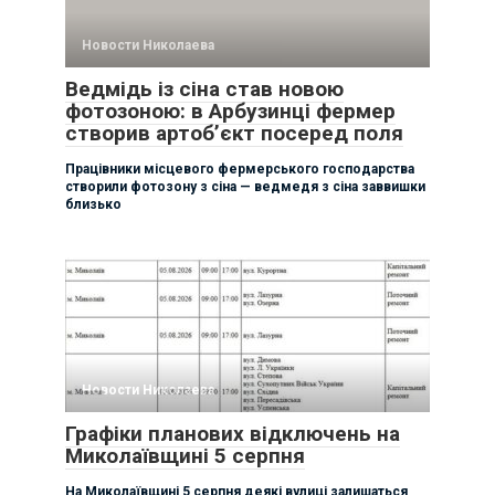
Новости Николаева
Ведмідь із сіна став новою
фотозоною: в Арбузинці фермер
створив артоб’єкт посеред поля
Працівники місцевого фермерського господарства
створили фотозону з сіна — ведмедя з сіна заввишки
близько
Новости Николаева
Графіки планових відключень на
Миколаївщині 5 серпня
На Миколаївщині 5 серпня деякі вулиці залишаться