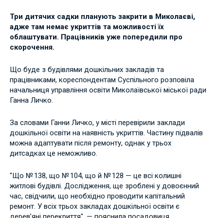
Три дитячих садки планують закрити в Миколаєві,
адже там немає укриттів та можливості їх
облаштувати. Працівників уже попередили про
скорочення.
Що буде з будівлями дошкільних закладів та
працівниками, кореспондентам Суспільного розповіла
начальниця управління освіти Миколаївської міської ради
Ганна Личко.
За словами Ганни Личко, у місті перевірили заклади
дошкільної освіти на наявність укриттів. Частину підвалів
можна адаптувати після ремонту, однак у трьох
дитсадках це неможливо.
"Що № 138, що № 104, що й № 128 — це всі колишні
житлові будівлі. Дослідження, ще зроблені у довоєнний
час, свідчили, що необхідно проводити капітальний
ремонт. У всіх трьох закладах дошкільної освіти є
дерев’яні перекриття", — пояснила посадовиця.