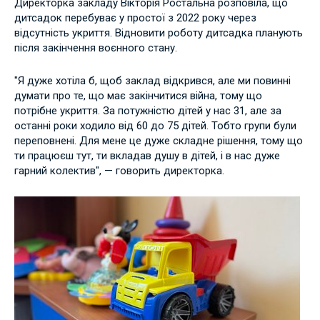
Директорка закладу Вікторія Ростальна розповіла, що
дитсадок перебуває у простої з 2022 року через
відсутність укриття. Відновити роботу дитсадка планують
після закінчення воєнного стану.
"Я дуже хотіла б, щоб заклад відкрився, але ми повинні
думати про те, що має закінчитися війна, тому що
потрібне укриття. За потужністю дітей у нас 31, але за
останні роки ходило від 60 до 75 дітей. Тобто групи були
переповнені. Для мене це дуже складне рішення, тому що
ти працюєш тут, ти вкладав душу в дітей, і в нас дуже
гарний колектив", — говорить директорка.