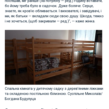
поспішав, міг раніше (за потрібну — ред.) годину вставати,
бо йому треба було в садочок. Дуже боляче. Серце,
знаєте, як кров’ю обливається. І вихователі, і завідувачі, і
ми, як батьки — вкладали сюди свою душу. Шкода, тяжко
і не хочеться, (щоб закривали — ред.)", — каже жінка.
Спальна кімната у дитячому садку з дерев’яними ліжками
та складеною постільною білизною. Суспільне Миколаїв/
Богдана Будулуца