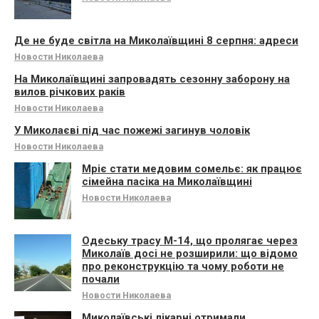
Де не буде світла на Миколаївщині 8 серпня: адреси
Новости Николаева
На Миколаївщині запровадять сезонну заборону на
вилов річкових раків
Новости Николаева
У Миколаєві під час пожежі загинув чоловік
Новости Николаева
Мріє стати медовим сомельє: як працює
сімейна пасіка на Миколаївщині
Новости Николаева
Одеську трасу М-14, що пролягає через
Миколаїв досі не розширили: що відомо
про реконструкцію та чому роботи не
почали
Новости Николаева
Миколаївські лікарні отримали