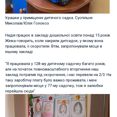
Іграшки у приміщенні дитячого садка. Суспільне
Миколаїв/Юлія Голокоз
Надія працює в закладі дошкільної освіти понад 15 років.
Жінка говорить, коли закрили дитсадок, у якому вона
працювала, її скоротили. Втім, запропонували місце в
іншому закладі.
"Я працювала у 128-му дитячому садочку багато років,
але на початок повномасштабного вторгнення наш
заклад потрапив під скорочення, і нас перевели на 2/3. На
таку заробітну плату було важко проживати, і мені
запропонували місце у 77-му садочку, тож я залюбки
перейшла сюди".