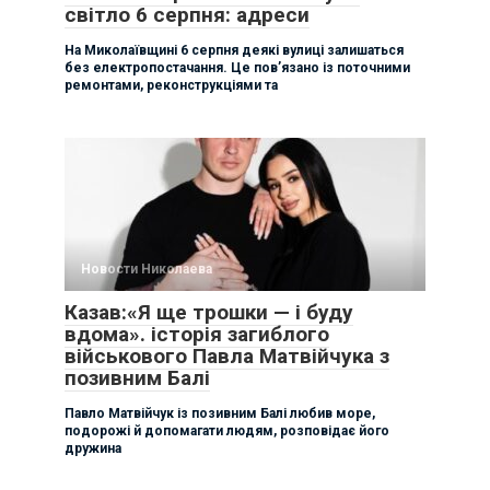
світло 6 серпня: адреси
На Миколаївщині 6 серпня деякі вулиці залишаться
без електропостачання. Це пов’язано із поточними
ремонтами, реконструкціями та
Новости Николаева
Казав:«Я ще трошки — і буду
вдома». історія загиблого
військового Павла Матвійчука з
позивним Балі
Павло Матвійчук із позивним Балі любив море,
подорожі й допомагати людям, розповідає його
дружина