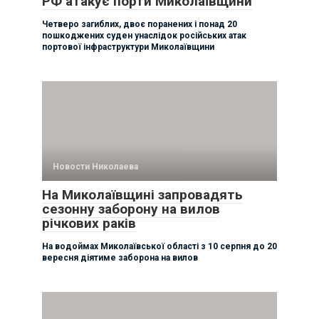
РФ атакує порти Миколаївщини
Четверо загиблих, двоє поранених і понад 20
пошкоджених суден унаслідок російських атак
портової інфраструктури Миколаївщини
Новости Николаева
На Миколаївщині запровадять
сезонну заборону на вилов
річкових раків
На водоймах Миколаївської області з 10 серпня до 20
вересня діятиме заборона на вилов