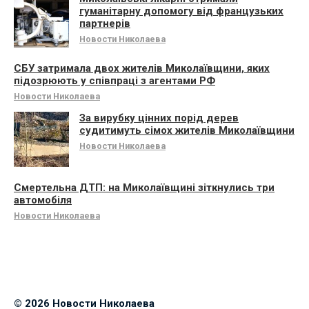
гуманітарну допомогу від французьких
партнерів
Новости Николаева
СБУ затримала двох жителів Миколаївщини, яких
підозрюють у співпраці з агентами РФ
Новости Николаева
За вирубку цінних порід дерев
судитимуть сімох жителів Миколаївщини
Новости Николаева
Смертельна ДТП: на Миколаївщині зіткнулись три
автомобіля
Новости Николаева
© 2026 Новости Николаева