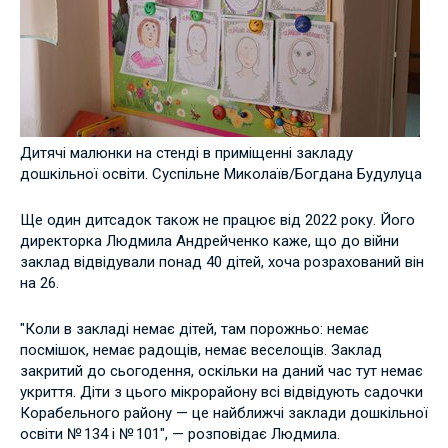
Дитячі малюнки на стенді в приміщенні закладу
дошкільної освіти. Суспільне Миколаїв/Богдана Будулуца
Ще один дитсадок також не працює від 2022 року. Його
директорка Людмила Андрейченко каже, що до війни
заклад відвідували понад 40 дітей, хоча розрахований він
на 26.
"Коли в закладі немає дітей, там порожньо: немає
посмішок, немає радощів, немає веселощів. Заклад
закритий до сьогодення, оскільки на даний час тут немає
укриття. Діти з цього мікрорайону всі відвідують садочки
Корабельного району — це найближчі заклади дошкільної
освіти № 134 і № 101", — розповідає Людмила.