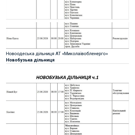
Новоодеська дільниця АТ «Миколаївобленерго»
Новобузька дільниця