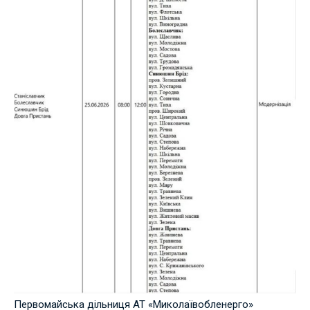
Первомайська дільниця АТ «Миколаївобленерго»