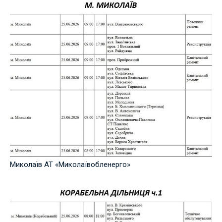
Миколаїв АТ «Миколаївобленерго»