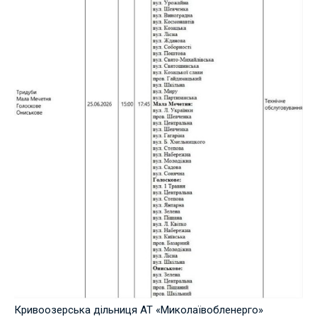
Кривоозерська дільниця АТ «Миколаївобленерго»