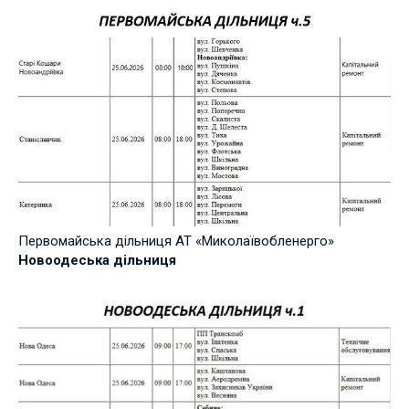
Первомайська дільниця АТ «Миколаївобленерго»
Новоодеська дільниця