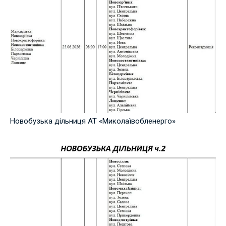
Новобузька дільниця АТ «Миколаївобленерго»