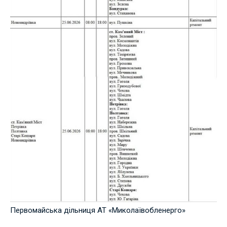
Первомайська дільниця АТ «Миколаївобленерго»