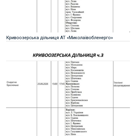
Кривоозерська дільниця АТ «Миколаївобленерго»