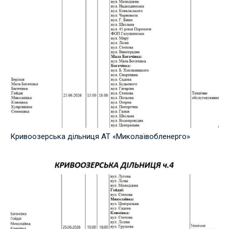
Кривоозерська дільниця АТ «Миколаївобленерго»