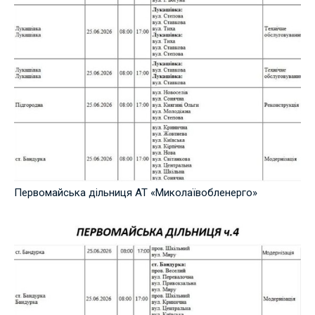
Первомайська дільниця АТ «Миколаївобленерго»