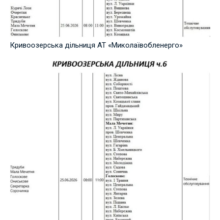
Кривоозерська дільниця АТ «Миколаївобленерго»