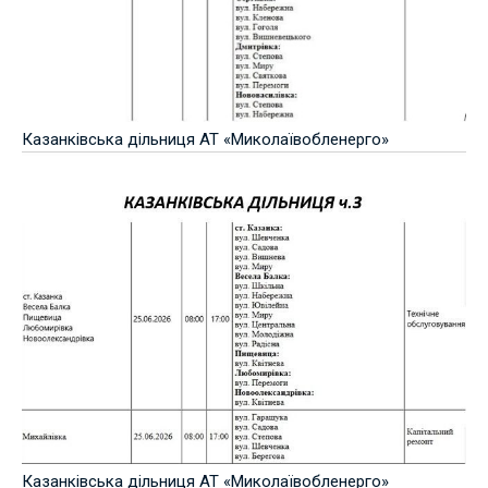
Казанківська дільниця АТ «Миколаївобленерго»
Казанківська дільниця АТ «Миколаївобленерго»