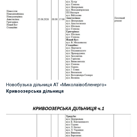
Новобузька дільниця АТ «Миколаївобленерго»
Кривоозерська дільниця