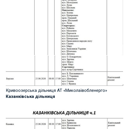
Кривоозерська дільниця АТ «Миколаївобленерго»
Казанківська дільниця