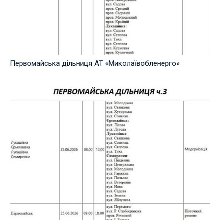
Первомайська дільниця АТ «Миколаївобленерго»