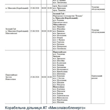
Корабельна дільниця АТ «Миколаївобленерго»