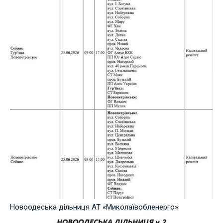
Новоодеська дільниця АТ «Миколаївобленерго»