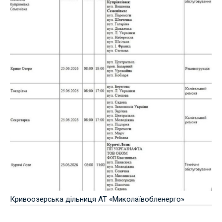
Кривоозерська дільниця АТ «Миколаївобленерго»