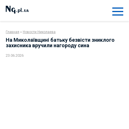
Перейти
к
контенту
Главная
»
Новости Николаева
На Миколаївщині батьку безвісти зниклого
захисника вручили нагороду сина
23.06.2026