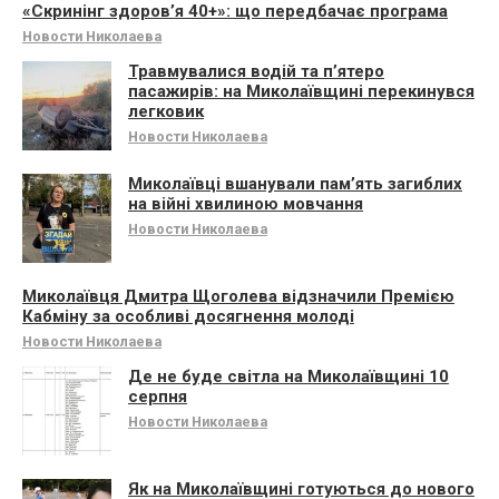
«Скринінг здоров’я 40+»: що передбачає програма
Новости Николаева
Травмувалися водій та п’ятеро
пасажирів: на Миколаївщині перекинувся
легковик
Новости Николаева
Миколаївці вшанували памʼять загиблих
на війні хвилиною мовчання
Новости Николаева
Миколаївця Дмитра Щоголева відзначили Премією
Кабміну за особливі досягнення молоді
Новости Николаева
Де не буде світла на Миколаївщині 10
серпня
Новости Николаева
Як на Миколаївщині готуються до нового