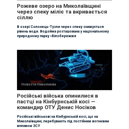
Рожеве озеро на Миколаївщині
через спеку міліє та вкривається
сіллю
В озері Солонець-Тузли через спеку знижується
рівень води. Водойма розташована у національному
природному парку «Білобережжя
Новости Николаева
Російські війська опинилися в
пастці на Кінбурнській косі —
командир ОТУ Денис Носіков
Російські військові на Кінбурнській косі, що на
Миколаївщині, перебувають під постійним вогневим
впливом ЗСУ