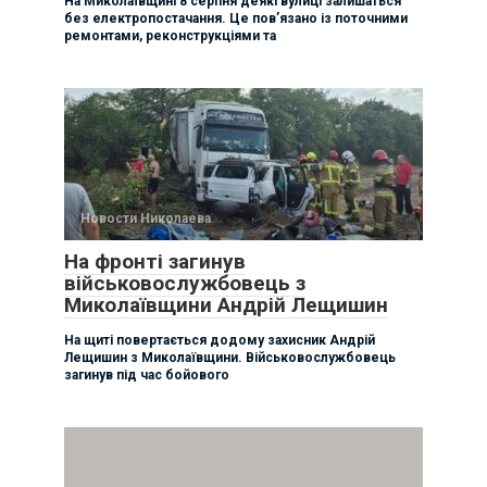
На Миколаївщині 8 серпня деякі вулиці залишаться
без електропостачання. Це пов’язано із поточними
ремонтами, реконструкціями та
Новости Николаева
На фронті загинув
військовослужбовець з
Миколаївщини Андрій Лещишин
На щиті повертається додому захисник Андрій
Лещишин з Миколаївщини. Військовослужбовець
загинув під час бойового