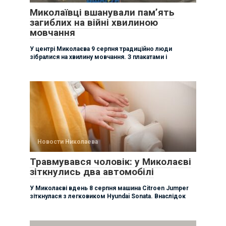
Миколаївці вшанували памʼять
загиблих на війні хвилиною
мовчання
У центрі Миколаєва 9 серпня традиційно люди
зібралися на хвилину мовчання. З плакатами і
Новости Николаева
Травмувався чоловік: у Миколаєві
зіткнулись два автомобілі
У Миколаєві вдень 8 серпня машина Citroen Jumper
зіткнулася з легковиком Hyundai Sonata. Внаслідок