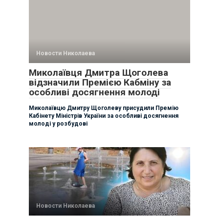
Новости Николаева
Миколаївця Дмитра Щоголева
відзначили Премією Кабміну за
особливі досягнення молоді
Миколаївцю Дмитру Щоголеву присудили Премію
Кабінету Міністрів України за особливі досягнення
молоді у розбудові
Новости Николаева