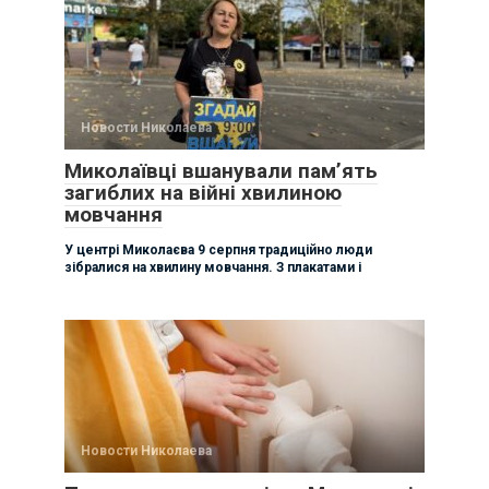
Новости Николаева
Миколаївці вшанували памʼять
загиблих на війні хвилиною
мовчання
У центрі Миколаєва 9 серпня традиційно люди
зібралися на хвилину мовчання. З плакатами і
Новости Николаева