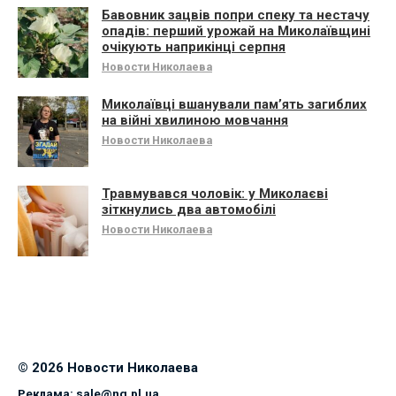
Бавовник зацвів попри спеку та нестачу
опадів: перший урожай на Миколаївщині
очікують наприкінці серпня
Новости Николаева
Миколаївці вшанували памʼять загиблих
на війні хвилиною мовчання
Новости Николаева
Травмувався чоловік: у Миколаєві
зіткнулись два автомобілі
Новости Николаева
© 2026 Новости Николаева
Реклама:
sale@ng.pl.ua