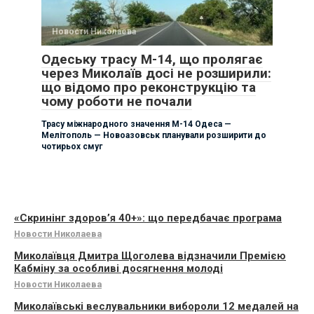
Новости Николаева
Одеську трасу М-14, що пролягає
через Миколаїв досі не розширили:
що відомо про реконструкцію та
чому роботи не почали
Трасу міжнародного значення М-14 Одеса —
Мелітополь — Новоазовськ планували розширити до
чотирьох смуг
«Скринінг здоров’я 40+»: що передбачає програма
Новости Николаева
Миколаївця Дмитра Щоголева відзначили Премією
Кабміну за особливі досягнення молоді
Новости Николаева
Миколаївські веслувальники вибороли 12 медалей на