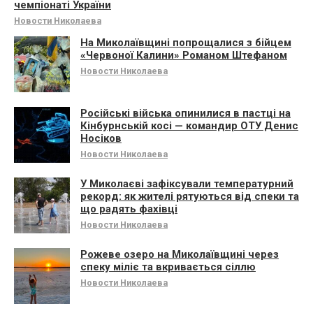
чемпіонаті України
Новости Николаева
На Миколаївщині попрощалися з бійцем
«Червоної Калини» Романом Штефаном
Новости Николаева
Російські війська опинилися в пастці на
Кінбурнській косі — командир ОТУ Денис
Носіков
Новости Николаева
У Миколаєві зафіксували температурний
рекорд: як жителі рятуються від спеки та
що радять фахівці
Новости Николаева
Рожеве озеро на Миколаївщині через
спеку міліє та вкривається сіллю
Новости Николаева