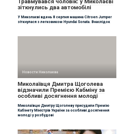
Травмувався чоловік: у Миколаєві
зіткнулись два автомобілі
У Миколаєві вдень 8 серпня машина Citroen Jumper
зіткнулася з легковиком Hyundai Sonata. Внаслідок
Новости Николаева
Миколаївця Дмитра Щоголева
відзначили Премією Кабміну за
особливі досягнення молоді
Миколаївцю Дмитру Щоголеву присудили Премію
Кабінету Міністрів України за особливі досягнення
молоді у розбудові