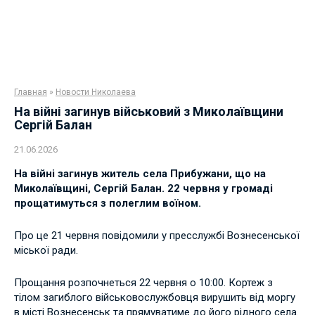
Главная
»
Новости Николаева
На війні загинув військовий з Миколаївщини
Сергій Балан
21.06.2026
На війні загинув житель села Прибужани, що на
Миколаївщині, Сергій Балан. 22 червня у громаді
прощатимуться з полеглим воїном.
Про це 21 червня повідомили у пресслужбі Вознесенської
міської ради.
Прощання розпочнеться 22 червня о 10:00. Кортеж з
тілом загиблого військовослужбовця вирушить від моргу
в місті Вознесенськ та прямуватиме до його рідного села.