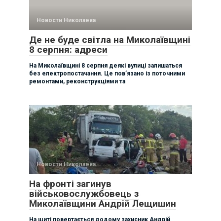
Новости Николаева
Де не буде світла на Миколаївщині
8 серпня: адреси
На Миколаївщині 8 серпня деякі вулиці залишаться
без електропостачання. Це пов’язано із поточними
ремонтами, реконструкціями та
Новости Николаева
На фронті загинув
військовослужбовець з
Миколаївщини Андрій Лещишин
На щиті повертається додому захисник Андрій