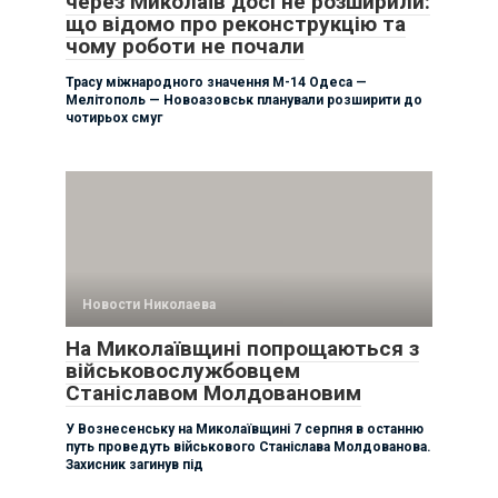
через Миколаїв досі не розширили:
що відомо про реконструкцію та
чому роботи не почали
Трасу міжнародного значення М-14 Одеса —
Мелітополь — Новоазовськ планували розширити до
чотирьох смуг
Новости Николаева
На Миколаївщині попрощаються з
військовослужбовцем
Станіславом Молдовановим
У Вознесенську на Миколаївщині 7 серпня в останню
путь проведуть військового Станіслава Молдованова.
Захисник загинув під