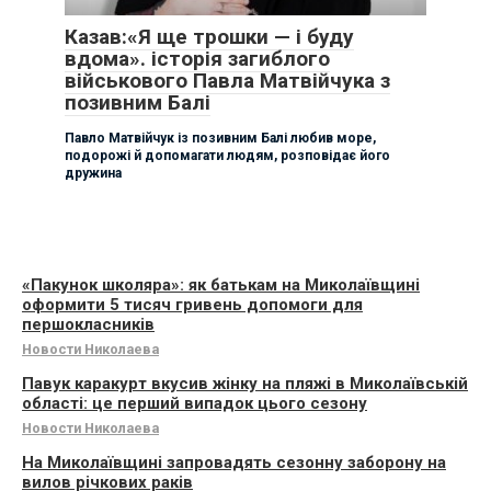
Казав:«Я ще трошки — і буду
вдома». історія загиблого
військового Павла Матвійчука з
позивним Балі
Павло Матвійчук із позивним Балі любив море,
подорожі й допомагати людям, розповідає його
дружина
«Пакунок школяра»: як батькам на Миколаївщині
оформити 5 тисяч гривень допомоги для
першокласників
Новости Николаева
Павук каракурт вкусив жінку на пляжі в Миколаївській
області: це перший випадок цього сезону
Новости Николаева
На Миколаївщині запровадять сезонну заборону на
вилов річкових раків