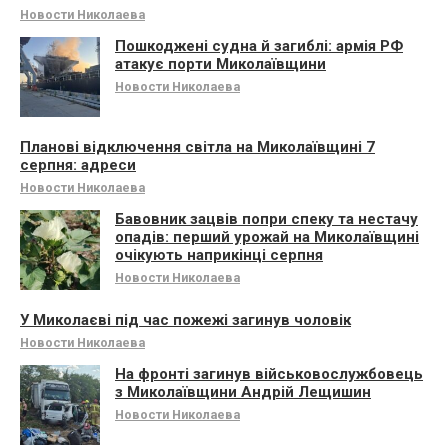
Новости Николаева
Пошкоджені судна й загиблі: армія РФ
атакує порти Миколаївщини
Новости Николаева
Планові відключення світла на Миколаївщині 7
серпня: адреси
Новости Николаева
Бавовник зацвів попри спеку та нестачу
опадів: перший урожай на Миколаївщині
очікують наприкінці серпня
Новости Николаева
У Миколаєві під час пожежі загинув чоловік
Новости Николаева
На фронті загинув військовослужбовець
з Миколаївщини Андрій Лещишин
Новости Николаева