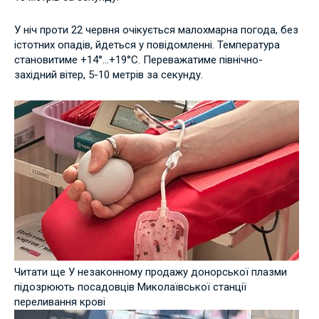
У ніч проти 22 червня очікується малохмарна погода, без
істотних опадів, йдеться у повідомленні. Температура
становитиме +14°…+19°C. Переважатиме північно-
західний вітер, 5-10 метрів за секунду.
Читати ще У незаконному продажу донорської плазми
підозрюють посадовців Миколаївської станції
переливання крові