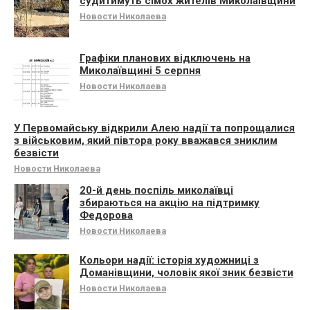
судитимуть сімох жителів Миколаївщини
Новости Николаева
Графіки планових відключень на
Миколаївщині 5 серпня
Новости Николаева
У Первомайську відкрили Алею надії та попрощалися
з військовим, який півтора року вважався зниклим
безвісти
Новости Николаева
20-й день поспіль миколаївці
збираються на акцію на підтримку
Федорова
Новости Николаева
Кольори надії: історія художниці з
Доманівщини, чоловік якої зник безвісти
Новости Николаева