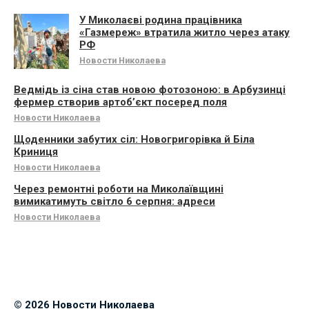
У Миколаєві родина працівника
«Газмереж» втратила житло через атаку
РФ
Новости Николаева
Ведмідь із сіна став новою фотозоною: в Арбузинці
фермер створив артоб’єкт посеред поля
Новости Николаева
Щоденники забутих сіл: Новогригорівка й Біла
Криниця
Новости Николаева
Через ремонтні роботи на Миколаївщині
вимикатимуть світло 6 серпня: адреси
Новости Николаева
© 2026 Новости Николаева