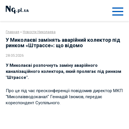
Перейти
к
контенту
Главная
»
Новости Николаева
У Миколаєві замінять аварійний колектор під
ринком «Штрассе»: що відомо
28.05.2026
У Миколаєві розпочнуть заміну аварійного
каналізаційного колектора, який пролягає під ринком
"Штрассе".
Про це під час пресконференції повідомив директор МКП
"Миколаївводоканал" Геннадій Ізюмов, передає
кореспондент Суспільного.