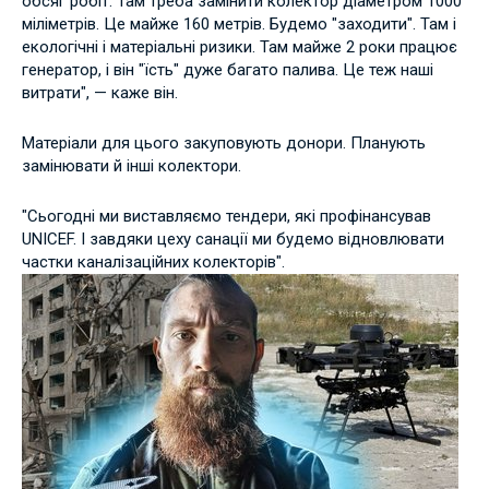
обсяг робіт. Там треба замінити колектор діаметром 1000
міліметрів. Це майже 160 метрів. Будемо "заходити". Там і
екологічні і матеріальні ризики. Там майже 2 роки працює
генератор, і він "їсть" дуже багато палива. Це теж наші
витрати", — каже він.
Матеріали для цього закуповують донори. Планують
замінювати й інші колектори.
"Сьогодні ми виставляємо тендери, які профінансував
UNICEF. І завдяки цеху санації ми будемо відновлювати
частки каналізаційних колекторів".