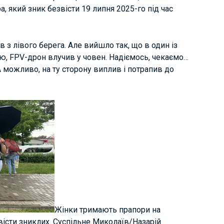
 який зник безвісти 19 липня 2025-го під час
в з лівого берега. Але вийшло так, що в один із
ю, FPV-дрон влучив у човен. Надіємось, чекаємо…
 можливо, на ту сторону виплив і потрапив до
Жінки тримають прапори на
істи зниклих. Суспільне Миколаїв/Назарій