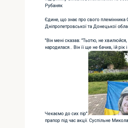
Рубаняк
Єдине, що знає про свого племінника 
Дніпропетровської та Донецької облас
"Він мені сказав: "Тьотю, не хвилюйся,
народилася… Він її ще не бачив, їй рік
Чекаємо до сих пір".
прапор під час акції. Суспільне Микол