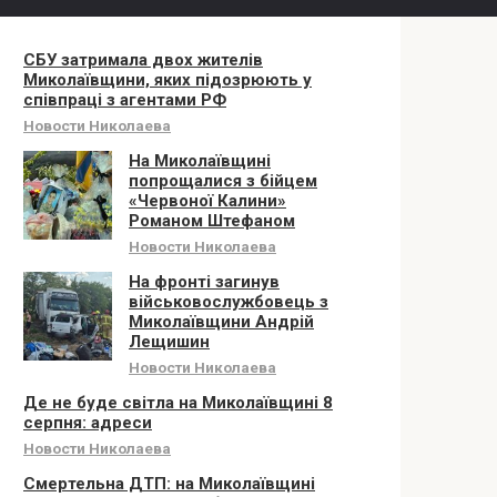
СБУ затримала двох жителів
Миколаївщини, яких підозрюють у
співпраці з агентами РФ
Новости Николаева
На Миколаївщині
попрощалися з бійцем
«Червоної Калини»
Романом Штефаном
Новости Николаева
На фронті загинув
військовослужбовець з
Миколаївщини Андрій
Лещишин
Новости Николаева
Де не буде світла на Миколаївщині 8
серпня: адреси
Новости Николаева
Смертельна ДТП: на Миколаївщині