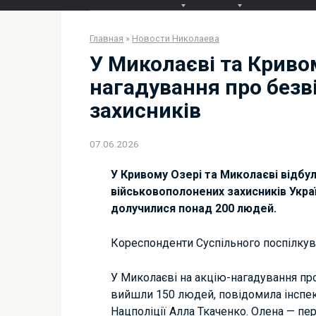
Главная
»
Новости Николаева
У Миколаєві та Кривом
нагадування про безв
захисників
07.06.2026
У Кривому Озері та Миколаєві відбул
військовополонених захисників Укра
долучилися понад 200 людей.
Кореспонденти Суспільного поспілкува
У Миколаєві на акцію-нагадування пр
вийшли 150 людей, повідомила інспек
Нацполіції Алла Ткаченко. Олена — пе