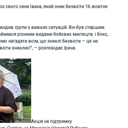
про свого сина Івана, який зник безвісти 16 жовтня
иводив групи з важких ситуацій. Він був старшим
 займався різними видами бойових мистецтв: і бокс,
чемо нагадати всім, що зниклі безвісти — це не
вісти зниклих!", — розповідає Ірина.
Акція на підтримку