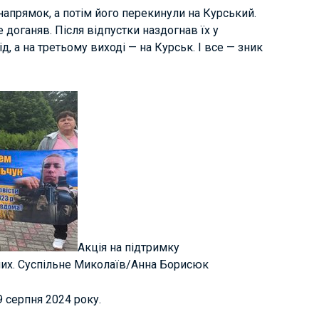
апрямок, а потім його перекинули на Курський.
же доганяв. Після відпустки наздогнав їх у
ід, а на третьому виході — на Курськ. І все — зник
Акція на підтримку
лих. Суспільне Миколаїв/Анна Борисюк
9 серпня 2024 року.