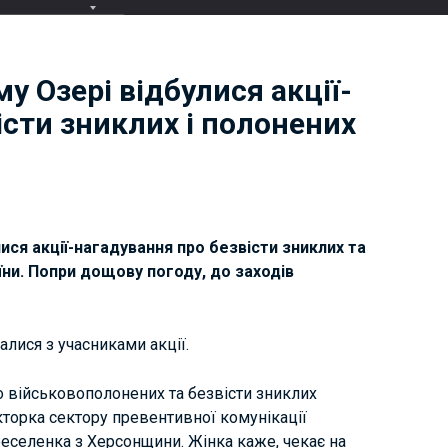
у Озері відбулися акції-
істи зниклих і полонених
ися акції-нагадування про безвісти зниклих та
їни. Попри дощову погоду, до заходів
лися з учасниками акції.
о військовополонених та безвісти зниклих
торка сектору превентивної комунікації
реселенка з Херсонщини. Жінка каже, чекає на