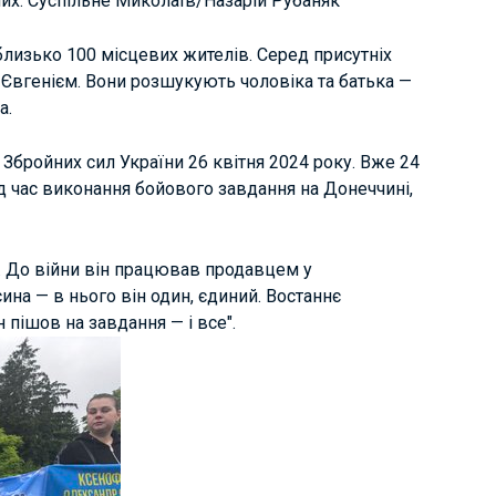
их. Суспільне Миколаїв/Назарій Рубаняк
 близько 100 місцевих жителів. Серед присутніх
 Євгенієм. Вони розшукують чоловіка та батька —
а.
 Збройних сил України 26 квітня 2024 року. Вже 24
ід час виконання бойового завдання на Донеччині,
. До війни він працював продавцем у
ина — в нього він один, єдиний. Востаннє
ін пішов на завдання — і все".