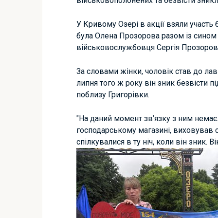
військовополонених та безвісти зникл
У Кривому Озері в акції взяли участь
була Олена Прозорова разом із сином
військовослужбовця Сергія Прозоров
За словами жінки, чоловік став до лав
липня того ж року він зник безвісти п
поблизу Григорівки.
"На даний момент зв’язку з ним немає
господарському магазині, виховував с
спілкувалися в ту ніч, коли він зник. В