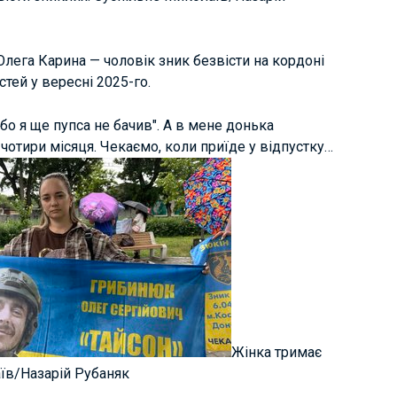
Олега Карина — чоловік зник безвісти на кордоні
тей у вересні 2025-го.
 бо я ще пупса не бачив". А в мене донька
 і чотири місяця. Чекаємо, коли приїде у відпустку…
Жінка тримає
аїв/Назарій Рубаняк