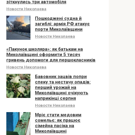
зіткнулись три автомобіля
Новости Николаева
Пошкоджені судна й
загиблі: армія РФ атакує
порти Миколаївщини
Новости Николаева
«Пакунок школяра»: як батькам на
Миколаївщині оформити 5 тисяч
гривень допомоги для першокласників
Новости Николаева
Бавовник зацвів попри
спеку та нестачу опадів:
перший урожай на
Миколаївщині очікують
наприкінці серпня
Новости Николаева
Мріє стати медовим
сомельє: як працює
сімейна пасіка на
Миколаївщині