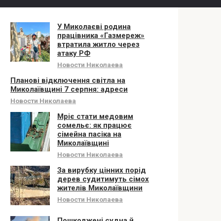
У Миколаєві родина
працівника «Газмереж»
втратила житло через
атаку РФ
Новости Николаева
Планові відключення світла на
Миколаївщині 7 серпня: адреси
Новости Николаева
Мріє стати медовим
сомельє: як працює
сімейна пасіка на
Миколаївщині
Новости Николаева
За вирубку цінних порід
дерев судитимуть сімох
жителів Миколаївщини
Новости Николаева
Пошкоджені судна й