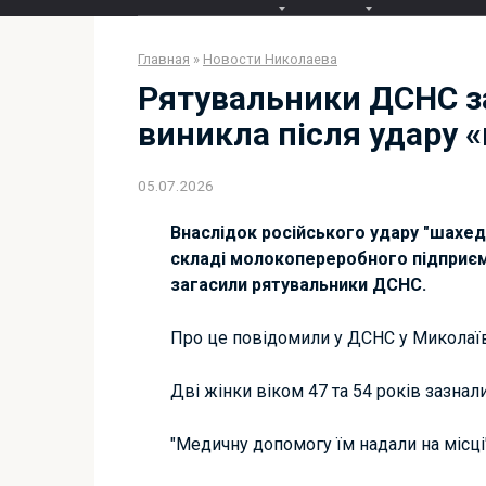
Главная
»
Новости Николаева
Рятувальники ДСНС з
виникла після удару 
05.07.2026
Внаслідок російського удару "шахе
складі молокопереробного підприєм
загасили рятувальники ДСНС.
Про це повідомили у ДСНС у Миколаївс
Дві жінки віком 47 та 54 років зазнал
"Медичну допомогу їм надали на місці"