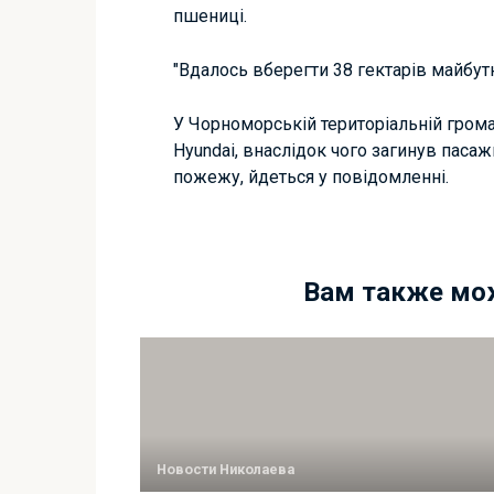
пшениці.
"Вдалось вберегти 38 гектарів майбутн
У Чорноморській територіальній гром
Hyundai, внаслідок чого загинув паса
пожежу, йдеться у повідомленні.
Вам также мо
Новости Николаева