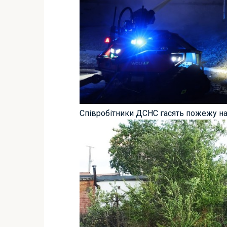
Співробітники ДСНС гасять пожежу н