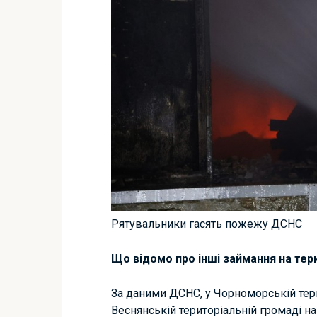
Рятувальники гасять пожежу ДСНС
Що відомо про інші займання на тери
За даними ДСНС, у Чорноморській тери
Веснянській територіальній громаді н