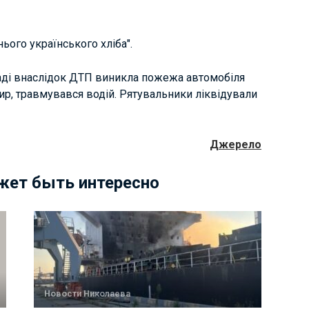
ього українського хліба".
аді внаслідок ДТП виникла пожежа автомобіля
жир, травмувався водій. Рятувальники ліквідували
Джерело
жет быть интересно
Новости Николаева