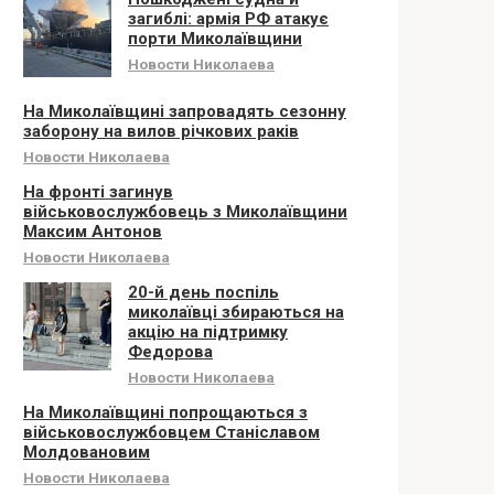
загиблі: армія РФ атакує
порти Миколаївщини
Новости Николаева
На Миколаївщині запровадять сезонну
заборону на вилов річкових раків
Новости Николаева
На фронті загинув
військовослужбовець з Миколаївщини
Максим Антонов
Новости Николаева
20-й день поспіль
миколаївці збираються на
акцію на підтримку
Федорова
Новости Николаева
На Миколаївщині попрощаються з
військовослужбовцем Станіславом
Молдовановим
Новости Николаева