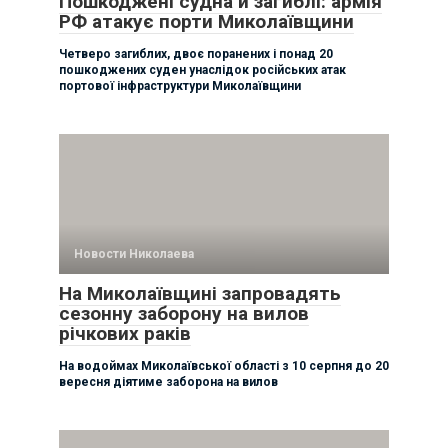
Пошкоджені судна й загиблі: армія
РФ атакує порти Миколаївщини
Четверо загиблих, двоє поранених і понад 20
пошкоджених суден унаслідок російських атак
портової інфраструктури Миколаївщини
Новости Николаева
На Миколаївщині запровадять
сезонну заборону на вилов
річкових раків
На водоймах Миколаївської області з 10 серпня до 20
вересня діятиме заборона на вилов