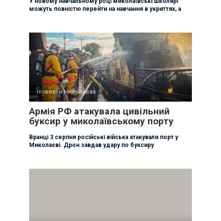
У новому навчальному році миколаївські школярі
можуть повністю перейти на навчання в укриттях, а
Новости Николаева
Армія РФ атакувала цивільний
буксир у миколаївському порту
Вранці 3 серпня російські війська атакували порт у
Миколаєві. Дрон завдав удару по буксиру