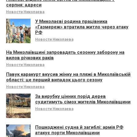
серпня: адреси
Новости Николаева
У Миколаєві родина працівника
«Газмереж» втратила житло через атаку
РФ
Новости Николаева
На Миколаївщині запровадять сезонну заборону на
вилов річкових раків
Новости Николаева
Павук каракурт вкусив жінку на пляжі в Миколаївській
області: це перший випадок цього сезону
Новости Николаева
За вирубку цінних порід дерев
судитимуть сімох жителів Миколаївщини
Новости Николаева
Пошкоджені судна й загиблі: армія РФ
атакує порти Миколаївщини