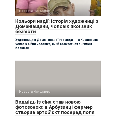
Новости Николаева
Кольори надії: історія художниці з
Доманівщини, чоловік якої зник
безвісти
Художниця з Доманівської громади Інна Кишинська
чекає з війни чоловіка, який вважається зниклим
безвісти
Новости Николаева
Ведмідь із сіна став новою
фотозоною: в Арбузинці фермер
створив артоб’єкт посеред поля