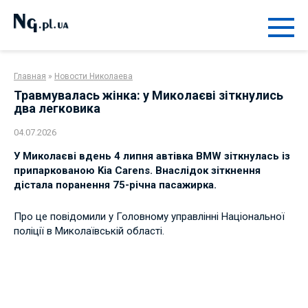
Перейти
к
контенту
Главная
»
Новости Николаева
Травмувалась жінка: у Миколаєві зіткнулись
два легковика
04.07.2026
У Миколаєві вдень 4 липня автівка BMW зіткнулась із
припаркованою Kia Carens. Внаслідок зіткнення
дістала поранення 75-річна пасажирка.
Про це повідомили у Головному управлінні Національної
поліції в Миколаївській області.