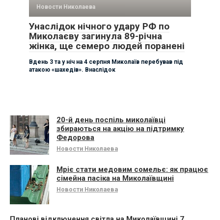
Новости Николаева
Унаслідок нічного удару РФ по
Миколаєву загинула 89-річна
жінка, ще семеро людей поранені
Вдень 3 та у ніч на 4 серпня Миколаїв перебував під
атакою «шахедів». Внаслідок
20-й день поспіль миколаївці
збираються на акцію на підтримку
Федорова
Новости Николаева
Мріє стати медовим сомельє: як працює
сімейна пасіка на Миколаївщині
Новости Николаева
Планові відключення світла на Миколаївщині 7