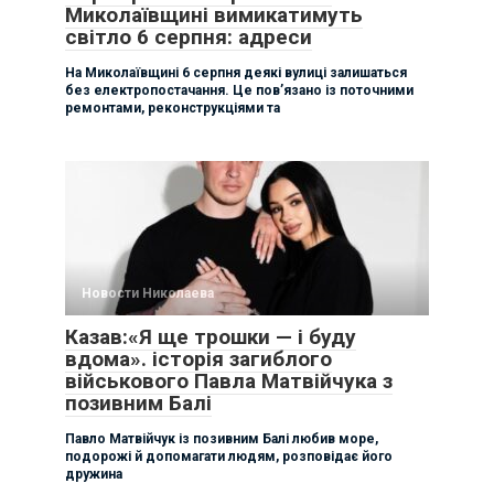
Миколаївщині вимикатимуть
світло 6 серпня: адреси
На Миколаївщині 6 серпня деякі вулиці залишаться
без електропостачання. Це пов’язано із поточними
ремонтами, реконструкціями та
Новости Николаева
Казав:«Я ще трошки — і буду
вдома». історія загиблого
військового Павла Матвійчука з
позивним Балі
Павло Матвійчук із позивним Балі любив море,
подорожі й допомагати людям, розповідає його
дружина