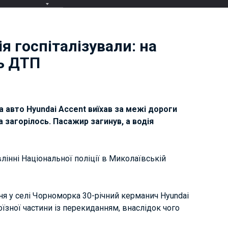
я госпіталізували: на
ь ДТП
 авто Hyundai Accent виїхав за межі дороги
 загорілось. Пасажир загинув, а водія
інні Національної поліції в Миколаївській
пня у селі Чорноморка 30-річний керманич Hyundai
оїзної частини із перекиданням, внаслідок чого