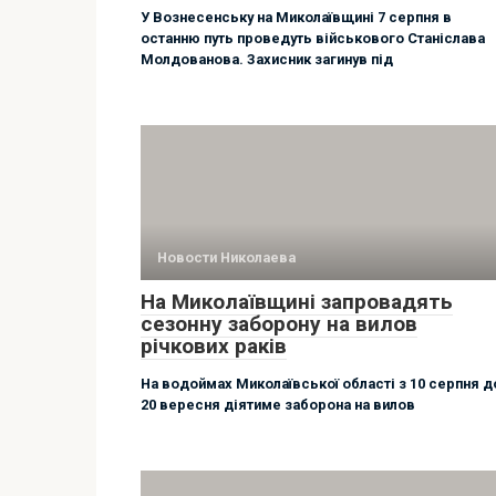
У Вознесенську на Миколаївщині 7 серпня в
останню путь проведуть військового Станіслава
Молдованова. Захисник загинув під
Новости Николаева
На Миколаївщині запровадять
сезонну заборону на вилов
річкових раків
На водоймах Миколаївської області з 10 серпня д
20 вересня діятиме заборона на вилов