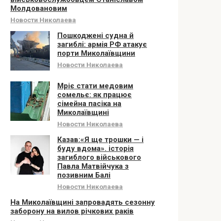
Молдовановим
Новости Николаева
Пошкоджені судна й
загиблі: армія РФ атакує
порти Миколаївщини
Новости Николаева
Мріє стати медовим
сомельє: як працює
сімейна пасіка на
Миколаївщині
Новости Николаева
Казав:«Я ще трошки — і
буду вдома». історія
загиблого військового
Павла Матвійчука з
позивним Балі
Новости Николаева
На Миколаївщині запровадять сезонну
заборону на вилов річкових раків