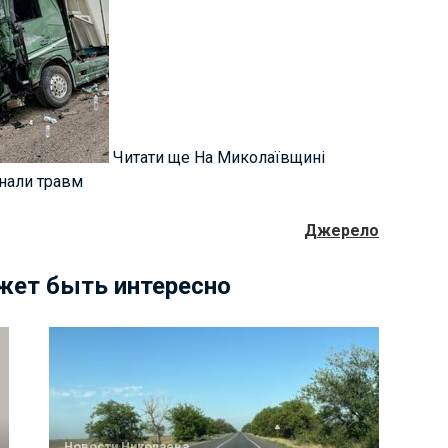
Читати ще На Миколаївщині
знали травм
Джерело
жет быть интересно
Новости Николаева