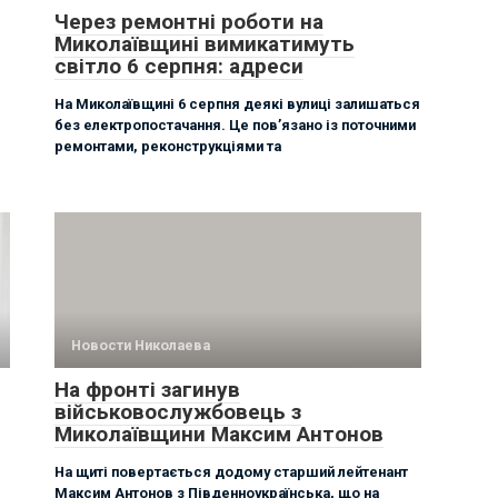
Через ремонтні роботи на
Миколаївщині вимикатимуть
світло 6 серпня: адреси
На Миколаївщині 6 серпня деякі вулиці залишаться
без електропостачання. Це пов’язано із поточними
ремонтами, реконструкціями та
Новости Николаева
На фронті загинув
військовослужбовець з
Миколаївщини Максим Антонов
На щиті повертається додому старший лейтенант
Максим Антонов з Південноукраїнська, що на