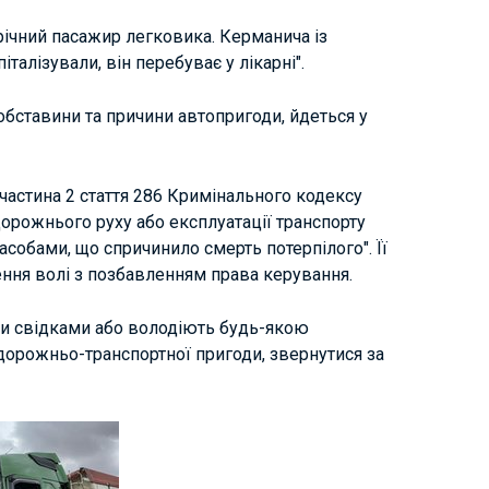
-річний пасажир легковика. Керманича із
алізували, він перебуває у лікарні".
обставини та причини автопригоди, йдеться у
частина 2 стаття 286 Кримінального кодексу
орожнього руху або експлуатації транспорту
асобами, що спричинило смерть потерпілого". Її
ння волі з позбавленням права керування.
али свідками або володіють будь-якою
дорожньо-транспортної пригоди, звернутися за