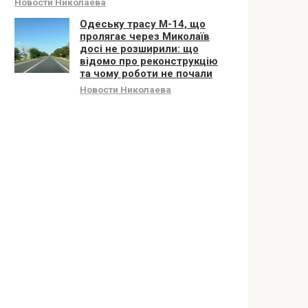
Новости Николаева
Одеську трасу М-14, що
пролягає через Миколаїв
досі не розширили: що
відомо про реконструкцію
та чому роботи не почали
Новости Николаева