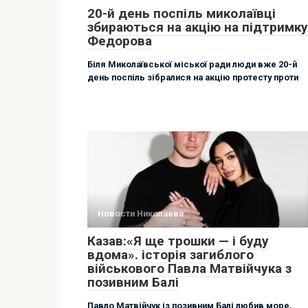
20-й день поспіль миколаївці
збираються на акцію на підтримку
Федорова
Біля Миколаївської міської ради люди вже 20-й
день поспіль зібралися на акцію протесту проти
Новости Николаева
Казав:«Я ще трошки — і буду
вдома». історія загиблого
військового Павла Матвійчука з
позивним Балі
Павло Матвійчук із позивним Балі любив море,