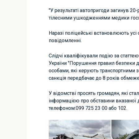
"У результаті автопригоди загинув 20
тілесними ушкодженнями медики госпіт
Наразі поліцейські встановлюють усі 
повідомленні.
Слідчі кваліфікували подію за статтею
України "Порушення правил безпеки д
особами, які керують транспортними з
санкція передбачає до 8 років обмеже
У відомстві просять громадян, які ст
інформацією про обставини вказаної 
телефоном:099 725 23 00 або 102.