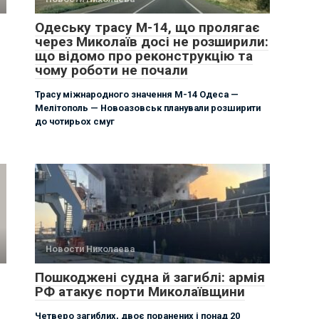
Одеську трасу М-14, що пролягає
через Миколаїв досі не розширили:
що відомо про реконструкцію та
чому роботи не почали
Трасу міжнародного значення М-14 Одеса —
Мелітополь — Новоазовськ планували розширити
до чотирьох смуг
Новости Николаева
Пошкоджені судна й загиблі: армія
РФ атакує порти Миколаївщини
Четверо загиблих, двоє поранених і понад 20