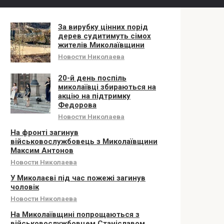
За вирубку цінних порід
дерев судитимуть сімох
жителів Миколаївщини
Новости Николаева
20-й день поспіль
миколаївці збираються на
акцію на підтримку
Федорова
Новости Николаева
На фронті загинув
військовослужбовець з Миколаївщини
Максим Антонов
Новости Николаева
У Миколаєві під час пожежі загинув
чоловік
Новости Николаева
На Миколаївщині попрощаються з
військовослужбовцем Станіславом