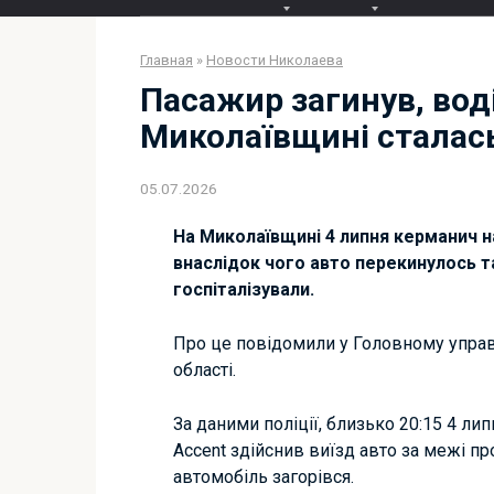
Главная
»
Новости Николаева
Пасажир загинув, воді
Миколаївщині сталас
05.07.2026
На Миколаївщині 4 липня керманич на
внаслідок чого авто перекинулось та
госпіталізували.
Про це повідомили у Головному управл
області.
За даними поліції, близько 20:15 4 ли
Accent здійснив виїзд авто за межі пр
автомобіль загорівся.