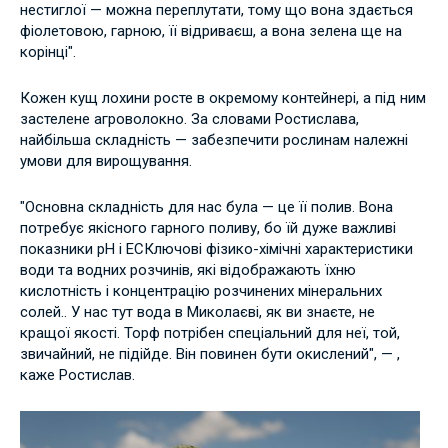
нестиглої — можна переплутати, тому що вона здається
фіолетовою, гарною, її відриваєш, а вона зелена ще на
корінці".
Кожен кущ лохини росте в окремому контейнері, а під ним
застелене агроволокно. За словами Ростислава,
найбільша складність — забезпечити рослинам належні
умови для вирощування.
"Основна складність для нас була — це її полив. Вона
потребує якісного гарного поливу, бо їй дуже важливі
показники pH і EC
Ключові фізико-хімічні характеристики
води та водних розчинів, які відображають їхню
кислотність і концентрацію розчинених мінеральних
солей.. У нас тут вода в Миколаєві, як ви знаєте, не
кращої якості. Торф потрібен спеціальний для неї, той,
звичайний, не підійде. Він повинен бути окислений", — ,
каже Ростислав.