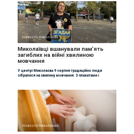
Новости Николаева
Миколаївці вшанували памʼять
загиблих на війні хвилиною
мовчання
У центрі Миколаєва 9 серпня традиційно люди
зібралися на хвилину мовчання. З плакатами і
Новости Николаева