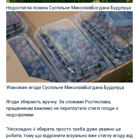
Недостигла лохина Суспільне МиколаївБогдана Будулуца
Упаковані ягоди Суспільне МиколаївБогдана Будулуца
Ягоди збирають вручну. За словами Ростислава,
працівникам важливо не переплутати стиглі плоди з
недозрілими.
"Нескладно її збирати, просто треба дуже уважно це
робити, тому що відрізнити візуально вже стиглу ягоду від