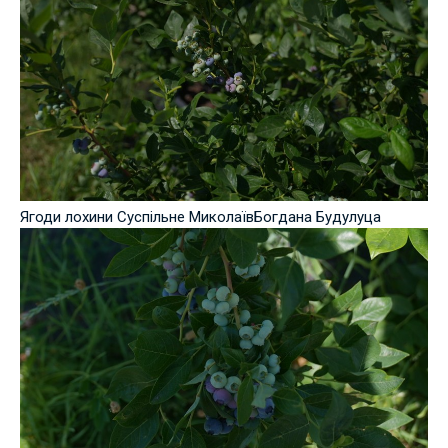
Ягоди лохини Суспільне МиколаївБогдана Будулуца