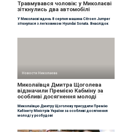
Травмувався чоловік: у Миколаєві
зіткнулись два автомобілі
У Миколаєві вдень 8 серпня машина Citroen Jumper
зіткнулася з легковиком Hyundai Sonata. Внаслідок
Новости Николаева
Миколаївця Дмитра Щоголева
відзначили Премією Кабміну за
особливі досягнення молоді
Миколаївцю Дмитру Щоголеву присудили Премію
Кабінету Міністрів України за особливі досягнення
молоді у розбудові