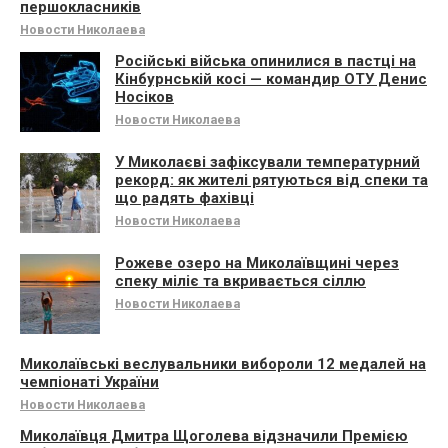
першокласників
Новости Николаева
Російські війська опинилися в пастці на
Кінбурнській косі — командир ОТУ Денис
Носіков
Новости Николаева
У Миколаєві зафіксували температурний
рекорд: як жителі рятуються від спеки та
що радять фахівці
Новости Николаева
Рожеве озеро на Миколаївщині через
спеку міліє та вкривається сіллю
Новости Николаева
Миколаївські веслувальники вибороли 12 медалей на
чемпіонаті України
Новости Николаева
Миколаївця Дмитра Щоголева відзначили Премією