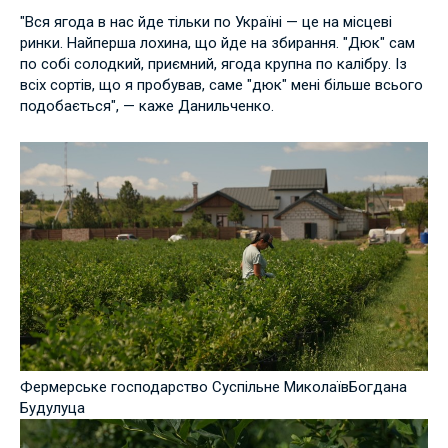
"Вся ягода в нас йде тільки по Україні — це на місцеві
ринки. Найперша лохина, що йде на збирання. "Дюк" сам
по собі солодкий, приємний, ягода крупна по калібру. Із
всіх сортів, що я пробував, саме "дюк" мені більше всього
подобається", — каже Данильченко.
Фермерське господарство Суспільне МиколаївБогдана
Будулуца