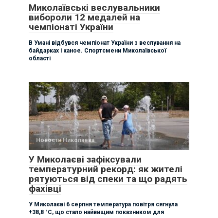
Миколаївські веслувальники
вибороли 12 медалей на
чемпіонаті України
В Умані відбувся чемпіонат України з веслування на
байдарках і каное. Спортсмени Миколаївської
області
Новости Николаева
У Миколаєві зафіксували
температурний рекорд: як жителі
рятуються від спеки та що радять
фахівці
У Миколаєві 6 серпня температура повітря сягнула
+38,8 °C, що стало найвищим показником для