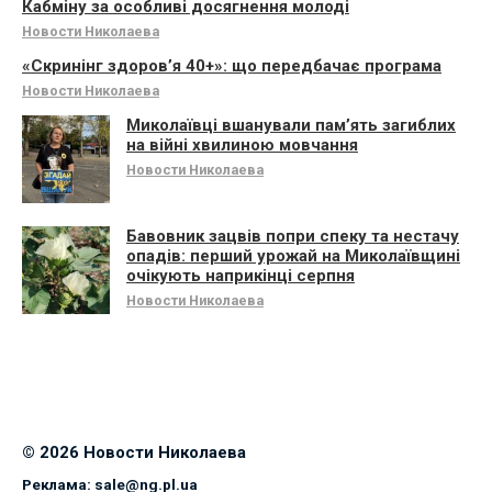
Кабміну за особливі досягнення молоді
Новости Николаева
«Скринінг здоров’я 40+»: що передбачає програма
Новости Николаева
Миколаївці вшанували памʼять загиблих
на війні хвилиною мовчання
Новости Николаева
Бавовник зацвів попри спеку та нестачу
опадів: перший урожай на Миколаївщині
очікують наприкінці серпня
Новости Николаева
© 2026 Новости Николаева
Реклама:
sale@ng.pl.ua