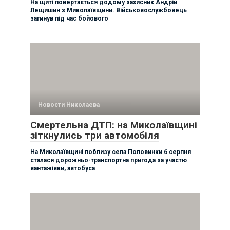
На щиті повертається додому захисник Андрій
Лещишин з Миколаївщини. Військовослужбовець
загинув під час бойового
Новости Николаева
Смертельна ДТП: на Миколаївщині
зіткнулись три автомобіля
На Миколаївщині поблизу села Половинки 6 серпня
сталася дорожньо-транспортна пригода за участю
вантажівки, автобуса