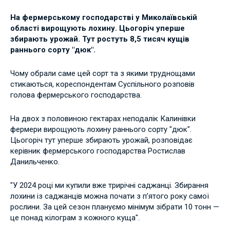
На фермерському господарстві у Миколаївській
області вирощують лохину. Цьогоріч уперше
збирають урожай. Тут ростуть 8,5 тисяч кущів
раннього сорту "дюк".
Чому обрали саме цей сорт та з якими труднощами
стикаються, кореспондентам Суспільного розповів
голова фермерського господарства.
На двох з половиною гектарах неподалік Калинівки
фермери вирощують лохину раннього сорту "дюк".
Цьогоріч тут уперше збирають урожай, розповідає
керівник фермерського господарства Ростислав
Данильченко.
"У 2024 році ми купили вже трирічні саджанці. Збирання
лохини із саджанців можна почати з п’ятого року самої
рослини. За цей сезон плануємо мінімум зібрати 10 тонн —
це понад кілограм з кожного куща".