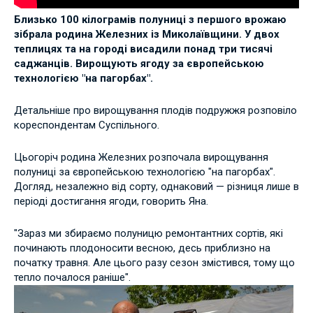
Близько 100 кілограмів полуниці з першого врожаю
зібрала родина Железних із Миколаївщини. У двох
теплицях та на городі висадили понад три тисячі
саджанців. Вирощують ягоду за європейською
технологією "на пагорбах".
Детальніше про вирощування плодів подружжя розповіло
кореспондентам Суспільного.
Цьогоріч родина Железних розпочала вирощування
полуниці за європейською технологією "на пагорбах".
Догляд, незалежно від сорту, однаковий — різниця лише в
періоді достигання ягоди, говорить Яна.
"Зараз ми збираємо полуницю ремонтантних сортів, які
починають плодоносити весною, десь приблизно на
початку травня. Але цього разу сезон змістився, тому що
тепло почалося раніше".