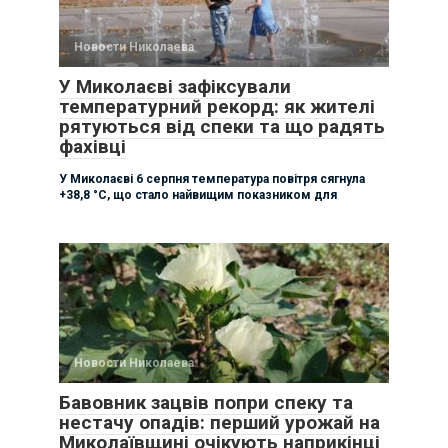
Новости Николаева
У Миколаєві зафіксували
температурний рекорд: як жителі
рятуються від спеки та що радять
фахівці
У Миколаєві 6 серпня температура повітря сягнула
+38,8 °C, що стало найвищим показником для
Новости Николаева
Бавовник зацвів попри спеку та
нестачу опадів: перший урожай на
Миколаївщині очікують наприкінці