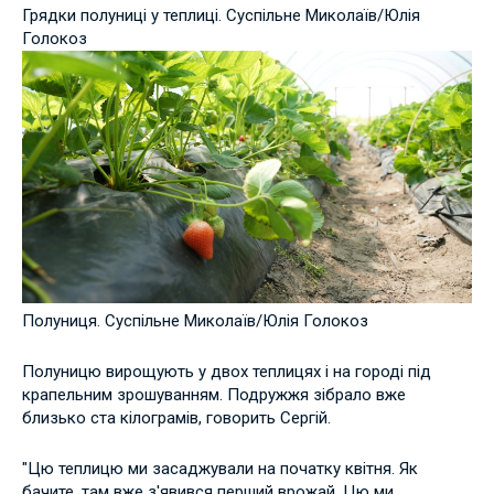
Грядки полуниці у теплиці. Суспільне Миколаїв/Юлія
Голокоз
Полуниця. Суспільне Миколаїв/Юлія Голокоз
Полуницю вирощують у двох теплицях і на городі під
крапельним зрошуванням. Подружжя зібрало вже
близько ста кілограмів, говорить Сергій.
"Цю теплицю ми засаджували на початку квітня. Як
бачите, там вже з'явився перший врожай. Цю ми