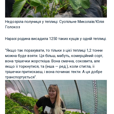
Недозріла полуниця у теплиці. Суспільне Миколаїв/Юлія
Голокоз
Наразі родина висадила 1250 таких кущів у одній теплиці.
"Якщо так порахувати, то тільки з цієї теплиці 1,2 тонни
можна буде взяти. Ця більш, мабуть, комерційний сорт,
вона трішечки жорсткіша. Вона смачна, соковита, але
якщо її торкнутися, та (інша — ред.), коли стигла, її
трішечки притискаєш, і вона починає текти. А ця добре
транспортується".