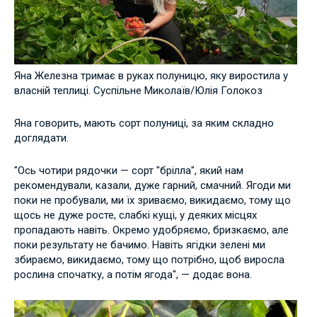
Яна Железна тримає в руках полуницю, яку виростила у
власній теплиці. Суспільне Миколаїв/Юлія Голокоз
Яна говорить, мають сорт полуниці, за яким складно
доглядати.
"Ось чотири рядочки — сорт "брілла", який нам
рекомендували, казали, дуже гарний, смачний. Ягоди ми
поки не пробували, ми їх зриваємо, викидаємо, тому що
щось не дуже росте, слабкі кущі, у деяких місцях
пропадають навіть. Окремо удобряємо, бризкаємо, але
поки результату не бачимо. Навіть ягідки зелені ми
збираємо, викидаємо, тому що потрібно, щоб виросла
рослина спочатку, а потім ягода", — додає вона.