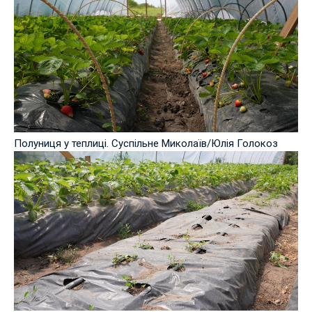
Полуниця у теплиці. Суспільне Миколаїв/Юлія Голокоз