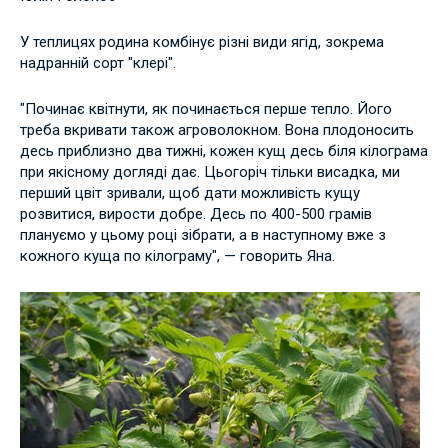
У теплицях родина комбінує різні види ягід, зокрема
надранній сорт "клері".
"Починає квітнути, як починається перше тепло. Його
треба вкривати також агроволокном. Вона плодоносить
десь приблизно два тижні, кожен кущ десь біля кілограма
при якісному догляді дає. Цьогоріч тільки висадка, ми
перший цвіт зривали, щоб дати можливість кущу
розвитися, вирости добре. Десь по 400-500 грамів
плануємо у цьому році зібрати, а в наступному вже з
кожного куща по кілограму", — говорить Яна.