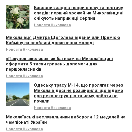
Бавовник зацвів попри спеку та нестачу
опадів: перший урожай на Миколаївщині
очікують наприкінці серпня
Новости Николаева
Миколаївця Дмитра Щоголева відзначили Премією
Кабміну за особливі досягнення молоді
Новости Николаева
«Пакунок школяра»: як батькам на Миколаївщині
оформити 5 тисяч гривень допомоги для
першокласників
Новости Николаева
Одеську трасу М-14, що пролягає через
Миколаїв досі не розширили: що відомо
про реконструкцію та чому роботи не
почали
Новости Николаева
Миколаївські веслувальники вибороли 12 медалей на
чемпіонаті України
Новости Николаева