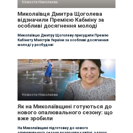
Новости Николаева
Миколаївця Дмитра Щоголева
відзначили Премією Кабміну за
особливі досягнення молоді
Миколаївцю Дмитру Щоголеву присудили Премію
Кабінету Міністрів України за особливі досягнення
молоді у розбудові
Новости Николаева
Як на Миколаївщині готуються до
нового опалювального сезону: що
вже зробили
На Миколаївщині підготовку до нового
опалювального сезону розпочали у квітні, одразу