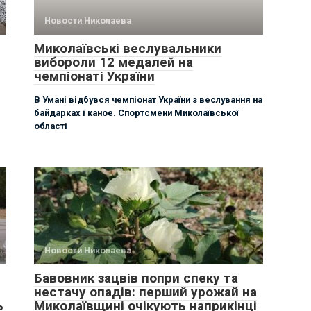
Новости Николаева
Миколаївські веслувальники
вибороли 12 медалей на
чемпіонаті України
В Умані відбувся чемпіонат України з веслування на
байдарках і каное. Спортсмени Миколаївської
області
Новости Николаева
Бавовник зацвів попри спеку та
нестачу опадів: перший урожай на
ь
Миколаївщині очікують наприкінці