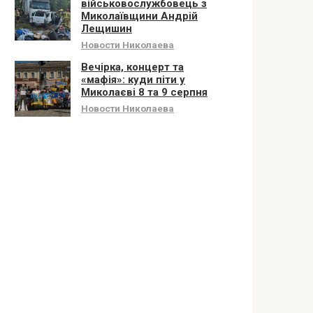
військовослужбовець з
Миколаївщини Андрій
Лещишин
Новости Николаева
Вечірка, концерт та
«мафія»: куди піти у
Миколаєві 8 та 9 серпня
Новости Николаева