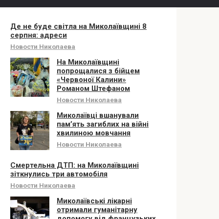
Де не буде світла на Миколаївщині 8
серпня: адреси
Новости Николаева
На Миколаївщині
попрощалися з бійцем
«Червоної Калини»
Романом Штефаном
Новости Николаева
Миколаївці вшанували
памʼять загиблих на війні
хвилиною мовчання
Новости Николаева
Смертельна ДТП: на Миколаївщині
зіткнулись три автомобіля
Новости Николаева
Миколаївські лікарні
отримали гуманітарну
допомогу від французьких