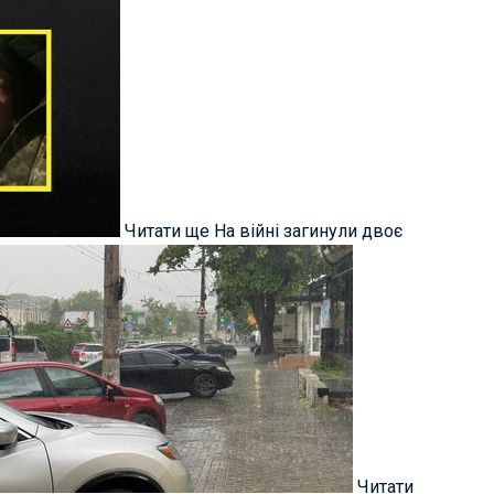
Читати ще На війні загинули двоє
Читати