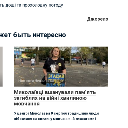
ть дощі та прохолодну погоду
Джерело
жет быть интересно
Новости Николаева
Миколаївці вшанували памʼять
загиблих на війні хвилиною
мовчання
У центрі Миколаєва 9 серпня традиційно люди
зібралися на хвилину мовчання. З плакатами і