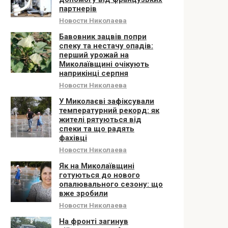
партнерів
Новости Николаева
Бавовник зацвів попри
спеку та нестачу опадів:
перший урожай на
Миколаївщині очікують
наприкінці серпня
Новости Николаева
У Миколаєві зафіксували
температурний рекорд: як
жителі рятуються від
спеки та що радять
фахівці
Новости Николаева
Як на Миколаївщині
готуються до нового
опалювального сезону: що
вже зробили
Новости Николаева
На фронті загинув