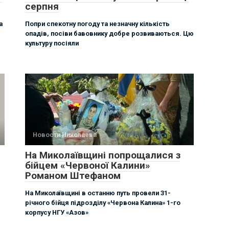
серпня
а
Попри спекотну погоду та незначну кількість
опадів, посіви бавовнику добре розвиваються. Цю
культуру посіяли
Новости Николаева
На Миколаївщині попрощалися з
бійцем «Червоної Калини»
Романом Штефаном
На Миколаївщині в останню путь провели 31-
річного бійця підрозділу «Червона Калина» 1-го
корпусу НГУ «Азов»