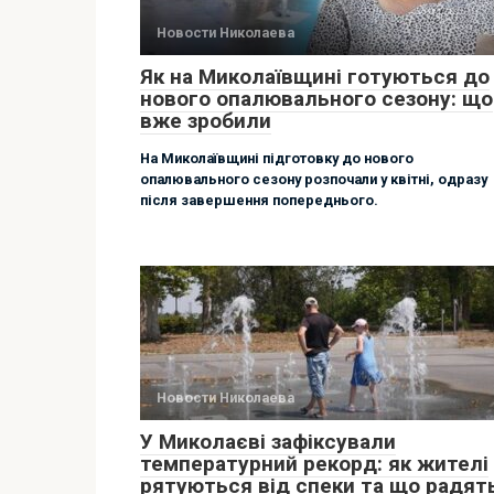
Новости Николаева
Як на Миколаївщині готуються до
нового опалювального сезону: що
вже зробили
На Миколаївщині підготовку до нового
опалювального сезону розпочали у квітні, одразу
після завершення попереднього.
Новости Николаева
У Миколаєві зафіксували
температурний рекорд: як жителі
рятуються від спеки та що радят