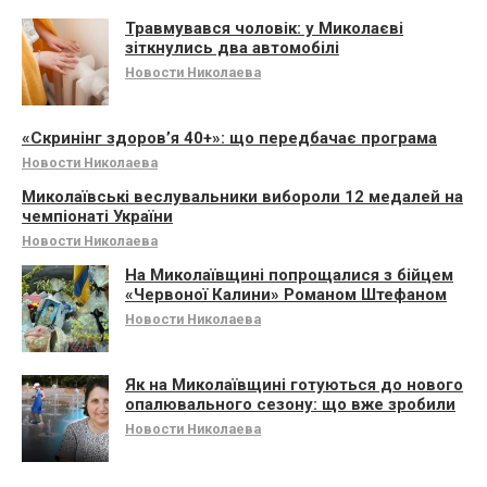
Травмувався чоловік: у Миколаєві
зіткнулись два автомобілі
Новости Николаева
«Скринінг здоров’я 40+»: що передбачає програма
Новости Николаева
Миколаївські веслувальники вибороли 12 медалей на
чемпіонаті України
Новости Николаева
На Миколаївщині попрощалися з бійцем
«Червоної Калини» Романом Штефаном
Новости Николаева
Як на Миколаївщині готуються до нового
опалювального сезону: що вже зробили
Новости Николаева