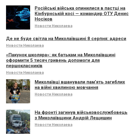
Російські війська опинилися в пастці на
Кінбурнській косі — командир ОТУ Денис
Носіков
Новости Николаева
Де не буде світла на Миколаївщині 8 серпня: адреси
Новости Николаева
«Пакунок школяра»: як батькам на Миколаївщині
оформити 5 тисяч гривень допомоги для
першокласників
Новости Николаева
Миколаївці вшанували памʼять загиблих
на війні хвилиною мовчання
Новости Николаева
На фронті загинув військовослужбовець
з Миколаївщини Андрій Лещишин
Новости Николаева