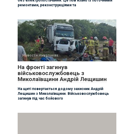
без електропостачання. Це пов’язано із поточними
ремонтами, реконструкціями та
Новости Николаева
На фронті загинув
військовослужбовець з
Миколаївщини Андрій Лещишин
На щиті повертається додому захисник Андрій
Лещишин з Миколаївщини. Військовослужбовець
загинув під час бойового