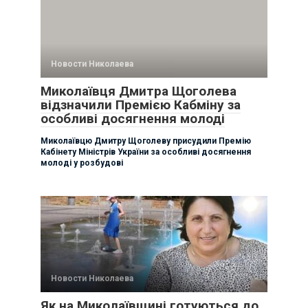
Новости Николаева
Миколаївця Дмитра Щоголева
відзначили Премією Кабміну за
особливі досягнення молоді
Миколаївцю Дмитру Щоголеву присудили Премію
Кабінету Міністрів України за особливі досягнення
молоді у розбудові
Новости Николаева
Як на Миколаївщині готуються до