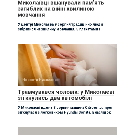
Миколаївці вшанували памʼять
загиблих на війні хвилиною
мовчання
У центрі Миколаєва 9 серпня традиційно люди
зібралися на хвилину мовчання. З плакатами і
Новости Николаева
Травмувався чоловік: у Миколаєві
зіткнулись два автомобілі
У Миколаєві вдень 8 серпня машина Citroen Jumper
зіткнулася з легковиком Hyundai Sonata. Внаслідок