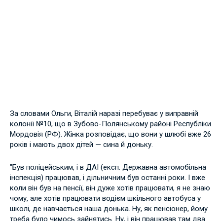
За словами Ольги, Віталій наразі перебуває у виправній
колонії №10, що в Зубово-Полянському районі Республіки
Мордовія (РФ). Жінка розповідає, що вони у шлюбі вже 26
років і мають двох дітей — сина й доньку.
"Був поліцейським, і в ДАІ (експ. Державна автомобільна
інспекція) працював, і дільничним був останні роки. І вже
коли він був на пенсії, він дуже хотів працювати, я не знаю
чому, але хотів працювати водієм шкільного автобуса у
школі, де навчається наша донька. Ну, як пенсіонер, йому
треба було чимось зайнятись. Ну, і він працював там два