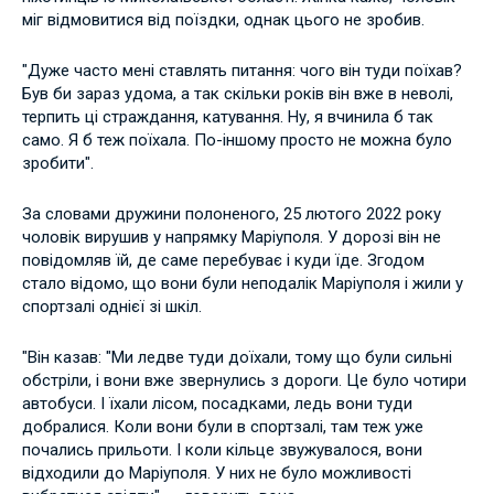
міг відмовитися від поїздки, однак цього не зробив.
"Дуже часто мені ставлять питання: чого він туди поїхав?
Був би зараз удома, а так скільки років він вже в неволі,
терпить ці страждання, катування. Ну, я вчинила б так
само. Я б теж поїхала. По-іншому просто не можна було
зробити".
За словами дружини полоненого, 25 лютого 2022 року
чоловік вирушив у напрямку Маріуполя. У дорозі він не
повідомляв їй, де саме перебуває і куди їде. Згодом
стало відомо, що вони були неподалік Маріуполя і жили у
спортзалі однієї зі шкіл.
"Він казав: "Ми ледве туди доїхали, тому що були сильні
обстріли, і вони вже звернулись з дороги. Це було чотири
автобуси. І їхали лісом, посадками, ледь вони туди
добралися. Коли вони були в спортзалі, там теж уже
почались прильоти. І коли кільце звужувалося, вони
відходили до Маріуполя. У них не було можливості