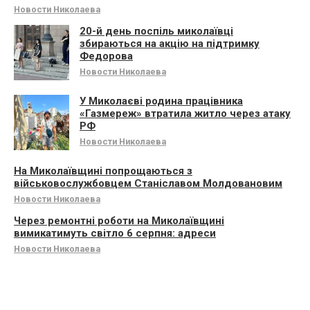
Новости Николаева
20-й день поспіль миколаївці
збираються на акцію на підтримку
Федорова
Новости Николаева
У Миколаєві родина працівника
«Газмереж» втратила житло через атаку
РФ
Новости Николаева
На Миколаївщині попрощаються з
військовослужбовцем Станіславом Молдовановим
Новости Николаева
Через ремонтні роботи на Миколаївщині
вимикатимуть світло 6 серпня: адреси
Новости Николаева