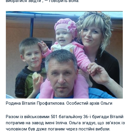
вибратися звідти", — говорить вона.
Родина Віталія Профатилова. Особистий архів Ольги
Разом із військовими 501 батальйону 36-ї бригади Віталій
потрапив на завод імені Ілліча. Ольга згадує, що зв’язок із
чоловіком був дуже поганим через постійні вибухи.