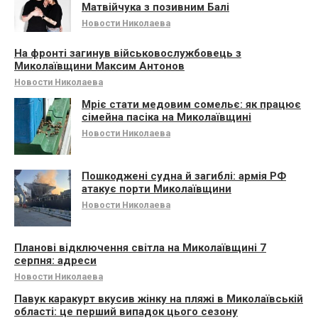
Матвійчука з позивним Балі
Новости Николаева
На фронті загинув військовослужбовець з
Миколаївщини Максим Антонов
Новости Николаева
Мріє стати медовим сомельє: як працює
сімейна пасіка на Миколаївщині
Новости Николаева
Пошкоджені судна й загиблі: армія РФ
атакує порти Миколаївщини
Новости Николаева
Планові відключення світла на Миколаївщині 7
серпня: адреси
Новости Николаева
Павук каракурт вкусив жінку на пляжі в Миколаївській
області: це перший випадок цього сезону