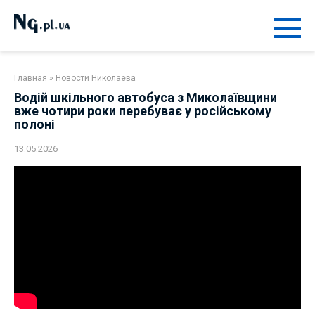
Перейти
к
контенту
Главная
»
Новости Николаева
Водій шкільного автобуса з Миколаївщини
вже чотири роки перебуває у російському
полоні
13.05.2026