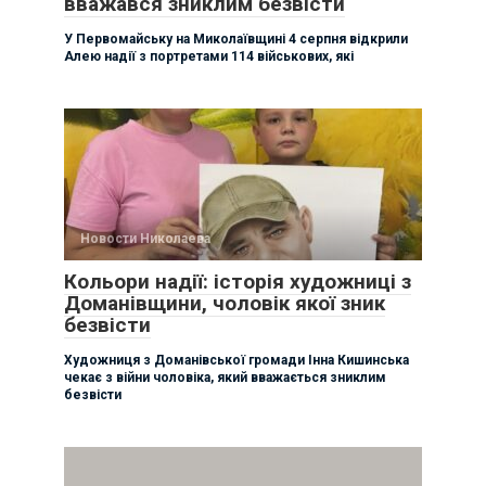
вважався зниклим безвісти
У Первомайську на Миколаївщині 4 серпня відкрили
Алею надії з портретами 114 військових, які
Новости Николаева
Кольори надії: історія художниці з
Доманівщини, чоловік якої зник
безвісти
Художниця з Доманівської громади Інна Кишинська
чекає з війни чоловіка, який вважається зниклим
безвісти