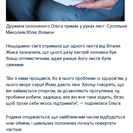
Дружина полоненого Ольга тримає у руках лист. Суспільне
Миколаїв/Юлія Філімон
Нещодавно сім’я отримала ще одного листа від Віталія.
Жінка зазначила, що цього разу настрій чоловіка був
більш оптимістичним, адже раніше його листи були
сумними.
"Він з нами прощався, бо в нього проблеми із здоров'ям, у
нього хворе серце.Йому дають ліки. Хлопці говорять, що
він займається спортом, їм дозволяють прогулянки, ну,
пробіжки робити, задишка, але він все-таки ходить, бігає,
щоб трохи себе якось підтримати", — поділилася Ольга.
Родина сподівається, що найближчим часом відбудуться
нові обміни, і цивільних полонених почнуть повертати
частіше.