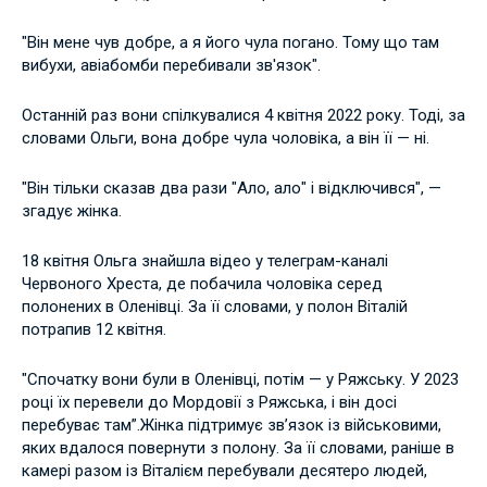
"Він мене чув добре, а я його чула погано. Тому що там
вибухи, авіабомби перебивали зв'язок".
Останній раз вони спілкувалися 4 квітня 2022 року. Тоді, за
словами Ольги, вона добре чула чоловіка, а він її — ні.
"Він тільки сказав два рази "Ало, ало" і відключився", —
згадує жінка.
18 квітня Ольга знайшла відео у телеграм-каналі
Червоного Хреста, де побачила чоловіка серед
полонених в Оленівці. За її словами, у полон Віталій
потрапив 12 квітня.
"Спочатку вони були в Оленівці, потім — у Ряжську. У 2023
році їх перевели до Мордовії з Ряжська, і він досі
перебуває там”.Жінка підтримує зв’язок із військовими,
яких вдалося повернути з полону. За її словами, раніше в
камері разом із Віталієм перебували десятеро людей,