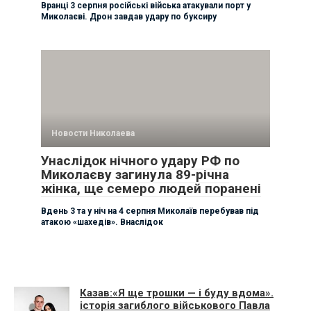
Вранці 3 серпня російські війська атакували порт у
Миколаєві. Дрон завдав удару по буксиру
Новости Николаева
Унаслідок нічного удару РФ по
Миколаєву загинула 89-річна
жінка, ще семеро людей поранені
Вдень 3 та у ніч на 4 серпня Миколаїв перебував під
атакою «шахедів». Внаслідок
Казав:«Я ще трошки — і буду вдома».
історія загиблого військового Павла