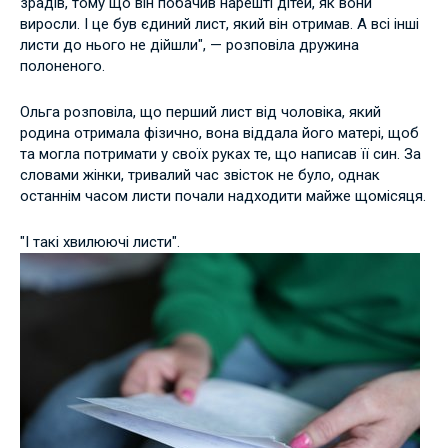
зрадів, тому що він побачив нарешті дітей, як вони
виросли. І це був єдиний лист, який він отримав. А всі інші
листи до нього не дійшли", — розповіла дружина
полоненого.
Ольга розповіла, що перший лист від чоловіка, який
родина отримала фізично, вона віддала його матері, щоб
та могла потримати у своїх руках те, що написав її син. За
словами жінки, тривалий час звісток не було, однак
останнім часом листи почали надходити майже щомісяця.
"І такі хвилюючі листи".