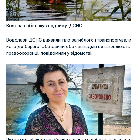
Водолаз обстежує водойму. ДСНС
Водолази ДСНС виявили тіло загиблого і транспортували
його до берега. Обставини обох випадків встановлюють
правоохоронці, повідомили у відомстві.
Читати ще «Пляжі не облаштовані та є небезпека»: де на