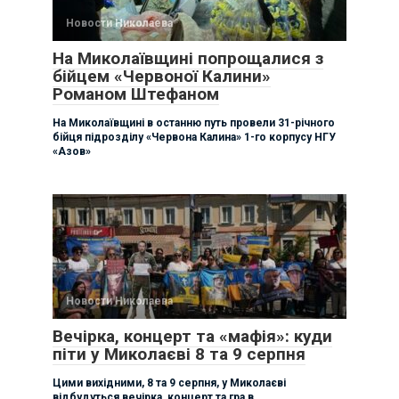
Новости Николаева
На Миколаївщині попрощалися з
бійцем «Червоної Калини»
Романом Штефаном
На Миколаївщині в останню путь провели 31-річного
бійця підрозділу «Червона Калина» 1-го корпусу НГУ
«Азов»
Новости Николаева
Вечірка, концерт та «мафія»: куди
піти у Миколаєві 8 та 9 серпня
Цими вихідними, 8 та 9 серпня, у Миколаєві
відбудуться вечірка, концерт та гра в