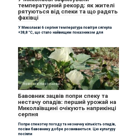
температурний рекорд: як жителі
рятуються від спеки та що радять
фахівці
У Миколаєві 6 серпня температура повітря сягнула
+38,8 °C, що стало найвищим показником для
Новости Николаева
Бавовник зацвів попри спеку та
нестачу опадів: перший урожай на
Миколаївщині очікують наприкінці
серпня
Попри спекотну погоду та незначну кількість опадів,
посіви бавовнику добре розвиваються. Цю культуру
посіяли