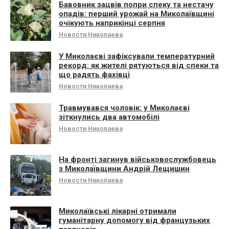
Бавовник зацвів попри спеку та нестачу
опадів: перший урожай на Миколаївщині
очікують наприкінці серпня
Новости Николаева
У Миколаєві зафіксували температурний
рекорд: як жителі рятуються від спеки та
що радять фахівці
Новости Николаева
Травмувався чоловік: у Миколаєві
зіткнулись два автомобілі
Новости Николаева
На фронті загинув військовослужбовець
з Миколаївщини Андрій Лещишин
Новости Николаева
Миколаївські лікарні отримали
гуманітарну допомогу від французьких