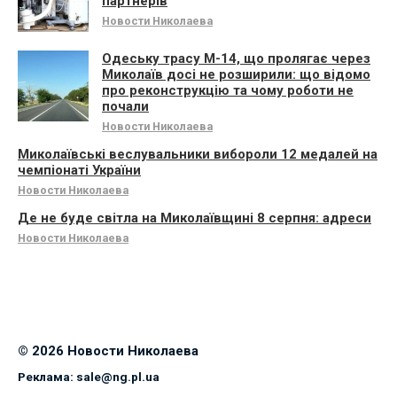
партнерів
Новости Николаева
Одеську трасу М-14, що пролягає через
Миколаїв досі не розширили: що відомо
про реконструкцію та чому роботи не
почали
Новости Николаева
Миколаївські веслувальники вибороли 12 медалей на
чемпіонаті України
Новости Николаева
Де не буде світла на Миколаївщині 8 серпня: адреси
Новости Николаева
© 2026 Новости Николаева
Реклама:
sale@ng.pl.ua