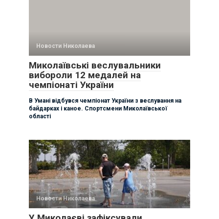
Новости Николаева
Миколаївські веслувальники
вибороли 12 медалей на
чемпіонаті України
В Умані відбувся чемпіонат України з веслування на
байдарках і каное. Спортсмени Миколаївської
області
Новости Николаева
У Миколаєві зафіксували