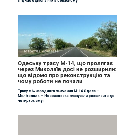
Під час однієї з них в обласному
Новости Николаева
Одеську трасу М-14, що пролягає
через Миколаїв досі не розширили:
що відомо про реконструкцію та
чому роботи не почали
Трасу міжнародного значення М-14 Одеса —
Мелітополь — Новоазовськ планували розширити до
чотирьох смуг