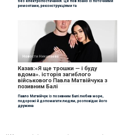
без електропостачання. Це пов’язано із поточними
ремонтами, реконструкціями та
Новости Николаева
Казав:«Я ще трошки — і буду
вдома». історія загиблого
військового Павла Матвійчука з
позивним Балі
Павло Матвійчук із позивним Балі любив море,
подорожі й допомагати людям, розповідає його
дружина