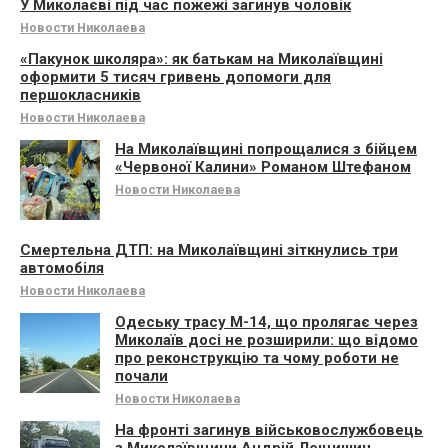
У Миколаєві під час пожежі загинув чоловік
Новости Николаева
«Пакунок школяра»: як батькам на Миколаївщині
оформити 5 тисяч гривень допомоги для
першокласників
Новости Николаева
На Миколаївщині попрощалися з бійцем
«Червоної Калини» Романом Штефаном
Новости Николаева
Смертельна ДТП: на Миколаївщині зіткнулись три
автомобіля
Новости Николаева
Одеську трасу М-14, що пролягає через
Миколаїв досі не розширили: що відомо
про реконструкцію та чому роботи не
почали
Новости Николаева
На фронті загинув військовослужбовець
з Миколаївщини Андрій Лещишин