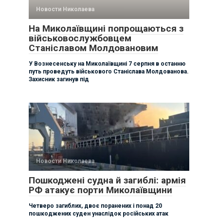
Новости Николаева
На Миколаївщині попрощаються з
військовослужбовцем
Станіславом Молдовановим
У Вознесенську на Миколаївщині 7 серпня в останню
путь проведуть військового Станіслава Молдованова.
Захисник загинув під
Новости Николаева
Пошкоджені судна й загиблі: армія
РФ атакує порти Миколаївщини
Четверо загиблих, двоє поранених і понад 20
пошкоджених суден унаслідок російських атак