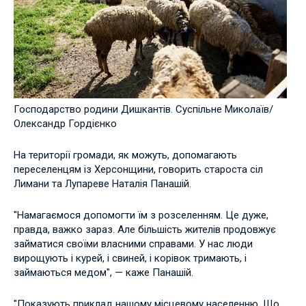
Господарство родини Дишкантів. Суспільне Миколаїв/
Олександр Гордієнко
На території громади, як можуть, допомагають
переселенцям із Херсонщини, говорить староста сіл
Лимани та Лупареве Наталія Панашій.
"Намагаємося допомогти їм з розселенням. Це дуже,
правда, важко зараз. Але більшість жителів продовжує
займатися своїми власними справами. У нас люди
вирощують і курей, і свиней, і корівок тримають, і
займаються медом", — каже Панашій.
"Показують приклад нашому місцевому населенню. Що