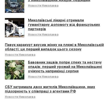
Новости Николаева
Миколаївські лікарні отримали
гуманітарну допомогу від французьких
партнерів
Новости Николаева
Павук каракурт вкусив жінку на пляжі в Миколаївській
області: це перший випадок цього сезону
Новости Николаева
Бавовник зацвів попри спеку та нестачу
опадів: перший урожай на Миколаївщині
очікують наприкінці серпня
Новости Николаева
СБУ затримала двох жителів Миколаївщини, яких
підозрюють у співпраці з агентами РФ
Новости Николаева