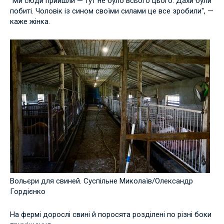
"Ми сюди прийшли — тут не було всього цього. Дахи були
побиті. Чоловік із сином своїми силами це все зробили", —
каже жінка.
Вольєри для свиней. Суспільне Миколаїв/Олександр
Гордієнко
На фермі дорослі свині й поросята розділені по різні боки