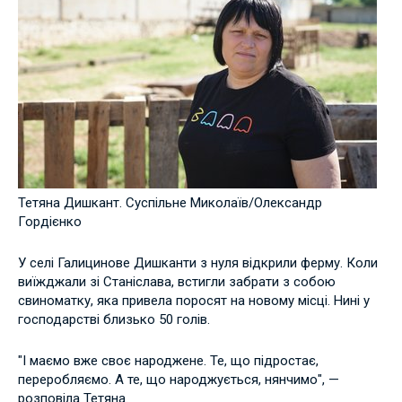
Тетяна Дишкант. Суспільне Миколаїв/Олександр
Гордієнко
У селі Галицинове Дишканти з нуля відкрили ферму. Коли
виїжджали зі Станіслава, встигли забрати з собою
свиноматку, яка привела поросят на новому місці. Нині у
господарстві близько 50 голів.
"І маємо вже своє народжене. Те, що підростає,
переробляємо. А те, що народжується, нянчимо", —
розповіла Тетяна.