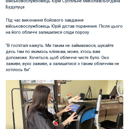
Військовослужбовець Юрій Суспільне Миколаїв/Богдана
Будулуца
Під час виконання бойового завдання
військовослужбовець Юрій дістав поранення. Після цього
на його обличчі залишилися сліди пороху.
"В госпіталі кажуть: Ми таким не займаємося, шукайте
десь там по якимось клінікам, може, хтось вам
допоможе. Хочеться, щоб обличчя чисте було. Око
заживе, вухо заживе, а залишитися з таким обличчям не
хотілось би".