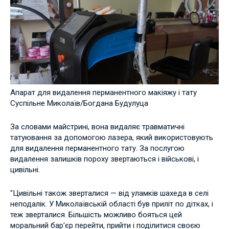
Апарат для видалення перманентного макіяжу і тату
Суспільне Миколаїв/Богдана Будулуца
За словами майстрині, вона видаляє травматичні
татуювання за допомогою лазера, який використовують
для видалення перманентного тату. За послугою
видалення залишків пороху звертаються і військові, і
цивільні.
"Цивільні також зверталися — від уламків шахеда в селі
неподалік. У Миколаївській області був приліт по дітках, і
теж зверталися. Більшість можливо бояться цей
моральний бар'єр перейти, прийти і поділитися своєю