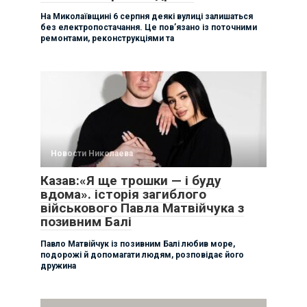
На Миколаївщині 6 серпня деякі вулиці залишаться
без електропостачання. Це пов’язано із поточними
ремонтами, реконструкціями та
Новости Николаева
Казав:«Я ще трошки — і буду
вдома». історія загиблого
військового Павла Матвійчука з
позивним Балі
Павло Матвійчук із позивним Балі любив море,
подорожі й допомагати людям, розповідає його
дружина