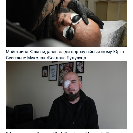
Майстриня Юлія видаляє сліди пороху військовому Юрію
Суспільне Миколаїв/Богдана Будулуца