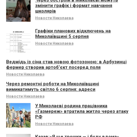
Через обстріли в Миколаєві можуть
змінити графік і формат навчання
школярів
Новости Николаева
Графіки планових відключень на
Миколаївщині 5 серпня
Новости Николаева
Ведмідь із сіна став новою фотозоною: в Арбузинці
фермер створив артоб’єкт посеред поля
Новости Николаева
Через ремонтні роботи на Миколаївщині
вимикатимуть світло 6 серпня: адреси
Новости Николаева
У Миколаєві родина працівника
«Газмереж» втратила житло через атаку
РФ
Новости Николаева
Казав:«Я ще трошки — і буду вдома».