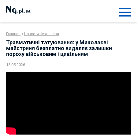
Перейти
к
контенту
Главная
»
Новости Николаева
Травматичні татуювання: у Миколаєві
майстриня безплатно видаляє залишки
пороху військовим і цивільним
15.05.2026