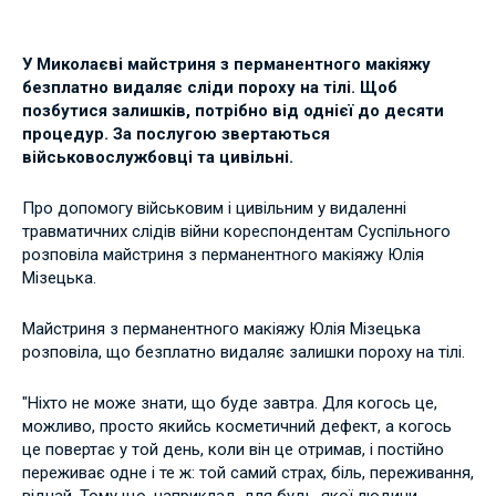
У Миколаєві майстриня з перманентного макіяжу
безплатно видаляє сліди пороху на тілі. Щоб
позбутися залишків, потрібно від однієї до десяти
процедур. За послугою звертаються
військовослужбовці та цивільні.
Про допомогу військовим і цивільним у видаленні
травматичних слідів війни кореспондентам Суспільного
розповіла майстриня з перманентного макіяжу Юлія
Мізецька.
Майстриня з перманентного макіяжу Юлія Мізецька
розповіла, що безплатно видаляє залишки пороху на тілі.
"Ніхто не може знати, що буде завтра. Для когось це,
можливо, просто якийсь косметичний дефект, а когось
це повертає у той день, коли він це отримав, і постійно
переживає одне і те ж: той самий страх, біль, переживання,
відчай. Тому що, наприклад, для будь-якої людини