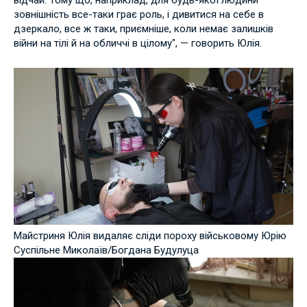
зовнішність все-таки грає роль, і дивитися на себе в
дзеркало, все ж таки, приємніше, коли немає залишків
війни на тілі й на обличчі в цілому", — говорить Юлія.
Майстриня Юлія видаляє сліди пороху військовому Юрію
Суспільне Миколаїв/Богдана Будулуца