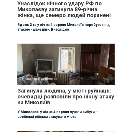
Унаслідок нічного удару РФ по
Миколаєву загинула 89-річна
жінка, ще семеро людей поранені
Вдень 3 та у ніч на 4 серпня Миколаїв перебував під
атакою «шахедів». Внаслідок
Новости Николаева
Загинула людина, у місті руйнації:
очевидці розповіли про нічну атаку
на Миколаїв
У Миколаєві у ніч на 4 серпня лунали вибухи —
російські війська атакували місто