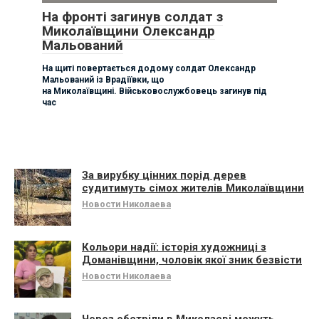
На фронті загинув солдат з
Миколаївщини Олександр
Мальований
На щиті повертається додому солдат Олександр
Мальований із Врадіївки, що
на Миколаївщині. Військовослужбовець загинув під
час
За вирубку цінних порід дерев
судитимуть сімох жителів Миколаївщини
Новости Николаева
Кольори надії: історія художниці з
Доманівщини, чоловік якої зник безвісти
Новости Николаева