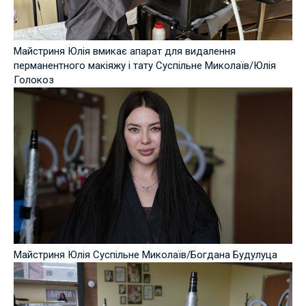
Майстриня Юлія вмикає апарат для видалення
перманентного макіяжу і тату Суспільне Миколаїв/Юлія
Голокоз
Майстриня Юлія Суспільне Миколаїв/Богдана Будулуца