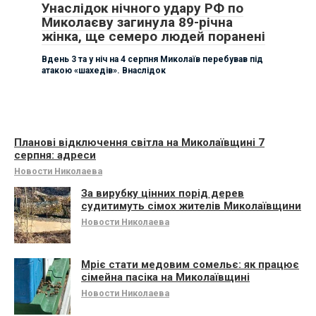
Унаслідок нічного удару РФ по
Миколаєву загинула 89-річна
жінка, ще семеро людей поранені
Вдень 3 та у ніч на 4 серпня Миколаїв перебував під
атакою «шахедів». Внаслідок
Планові відключення світла на Миколаївщині 7
серпня: адреси
Новости Николаева
За вирубку цінних порід дерев
судитимуть сімох жителів Миколаївщини
Новости Николаева
Мріє стати медовим сомельє: як працює
сімейна пасіка на Миколаївщині
Новости Николаева