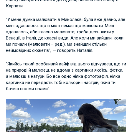
Карпати.
"У мене думка малювати в Миколаєві була вже давно, але
мені здавалося, що в місті немає що малювати. Мені
здавалось, аби класно малювати, треба десь жити у
Венеції, в Італії, де класні види. Але коли ми вийшли, коли
ми почали (малювати – ред.), ми знайшли стільки
неймовірних сюжетів", — говорить Наталія.
"Якийсь такий особливий кайф від цього відчуваєш, що ти
на природі й малюєш, не вдома з картинки якоїсь, фотки,
а малюєш з натури. Бо все одно ніяка фотографія, ніяка
картинка не передасть тобі кольори і настрій, який ти
бачиш своїми очами".