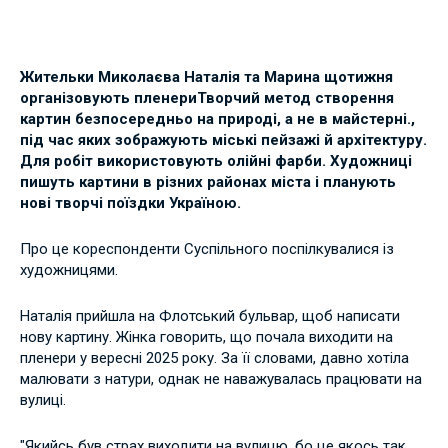
Жительки Миколаєва Наталія та Марина щотижня
організовують пленери
Творчий метод створення
картин безпосередньо на природі, а не в майстерні.,
під час яких зображують міські пейзажі й архітектуру.
Для робіт використовують олійні фарби. Художниці
пишуть картини в різних районах міста і планують
нові творчі поїздки Україною.
Про це кореспонденти Суспільного поспілкувалися із
художницями.
Наталія прийшла на Флотський бульвар, щоб написати
нову картину. Жінка говорить, що почала виходити на
пленери у вересні 2025 року. За її словами, давно хотіла
малювати з натури, однак не наважувалась працювати на
вулиці.
"Якийсь був страх виходити на вулицю, бо це якось так