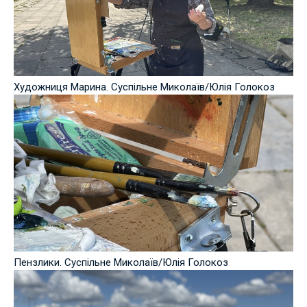
Художниця Марина. Суспільне Миколаїв/Юлія Голокоз
Пензлики. Суспільне Миколаїв/Юлія Голокоз