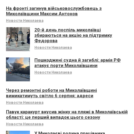
На фронті загинув військовослужбовець з
Миколаївщини Максим Антонов
Новости Николаева
20-й день поспіль миколаївці
збираються на акцію на підтримку
Федорова
Новости Николаева
Пошкоджені судна й загиблі: армія РФ
атакує порти Миколаївщини
Новости Николаева
Через ремонтні роботи на Миколаївщині
вимикатимуть світло 6 серпня: адреси
Новости Николаева
Павук каракурт вкусив жінку на пляжі в Миколаївській
області: це перший випадок цього сезону
Новости Николаева
У Миколаєві родина працівника