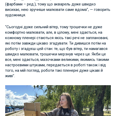
(фарбами – ред.), тому що акварель дуже швидко
висихає, нею зручніше малювати саме вдома", — говорить
художниця.
"Сьогодні дуже сильний вітер, тому трошечки не дуже
комфортно малювати, але, в цілому, мені здається, на
кожному пленері стаються якісь такі речі не заплановані,
які потім завжди цікаво згадувати. Ти дивишся потім на
роботу і згадуєш цей стан: те, що був вітер, ти намагався
швидко малювати, трошечки мерзнув через це. Якби це
все, мені здається, мазочками великими, якимись такими
настроєвими штуками, передається в роботі також і від
того, на мій погляд, роботи такі пленерні дуже цікаві й
живі".