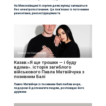
На Миколаївщині 6 серпня деякі вулиці залишаться
без електропостачання. Це пов’язано із поточними
ремонтами, реконструкціями та
Новости Николаева
Казав:«Я ще трошки — і буду
вдома». історія загиблого
військового Павла Матвійчука з
позивним Балі
Павло Матвійчук із позивним Балі любив море,
подорожі й допомагати людям, розповідає його
дружина