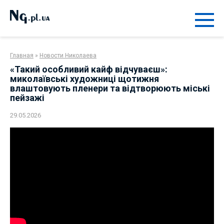
Перейти
к
контенту
Главная
»
Новости Николаева
«Такий особливий кайф відчуваєш»:
миколаївські художниці щотижня
влаштовують пленери та відтворюють міські
пейзажі
29.05.2026