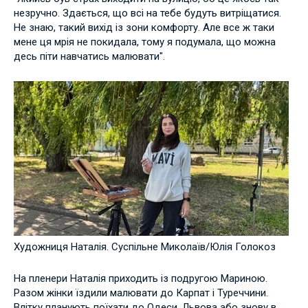
незручно. Здається, що всі на тебе будуть витріщатися.
Не знаю, такий вихід із зони комфорту. Але все ж таки
мене ця мрія не покидала, тому я подумала, що можна
десь піти навчатись малювати".
Художниця Наталія. Суспільне Миколаїв/Юлія Голокоз
На пленери Наталія приходить із подругою Мариною.
Разом жінки їздили малювати до Карпат і Туреччини.
Влітку планують поїхати до Одеси, Львова або знову в