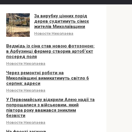
За вирубку цінних порід
дерев судитимуть сімох
жителів Миколаївщини
Новости Николаева
Ведмідь із сіна став новою фотозоною:
в Арбузинці фермер створив артоб’єкт
посеред поля
Новости Николаева
Через ремонтні роботи на
Миколаївщині вимикатимуть світло 6
серпня: адреси
Новости Николаева
У Первомайську відкрили Алею надії та
попрощалися з військовим, який
півтора року вважався зниклим
безвісти
Новости Николаева
На фронті загинув