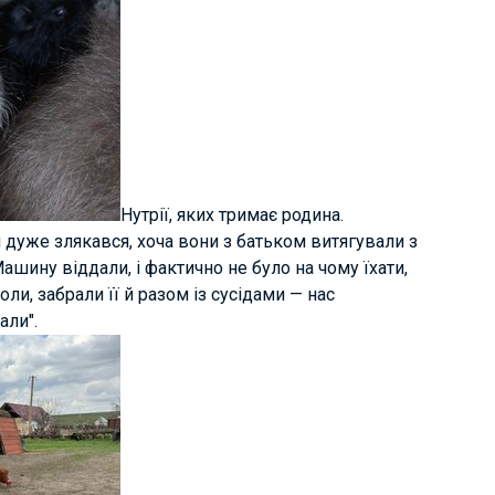
Нутрії, яких тримає родина.
дуже злякався, хоча вони з батьком витягували з
Машину віддали, і фактично не було на чому їхати,
и, забрали її й разом із сусідами — нас
али".