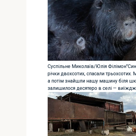
Суспільне Миколаїв/Юлія Філімон"Син 
річки двохсотих, спасали трьохсотих. 
а потім знайшли нашу машину біля школ
залишилося десятеро в селі — виїждж