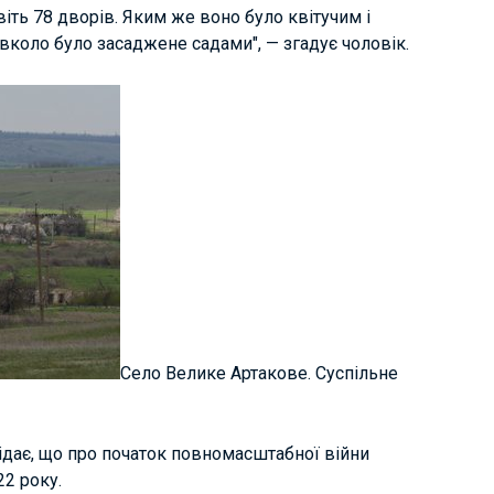
віть 78 дворів. Яким же воно було квітучим і
авколо було засаджене садами", — згадує чоловік.
Село Велике Артакове. Суспільне
дає, що про початок повномасштабної війни
22 року.