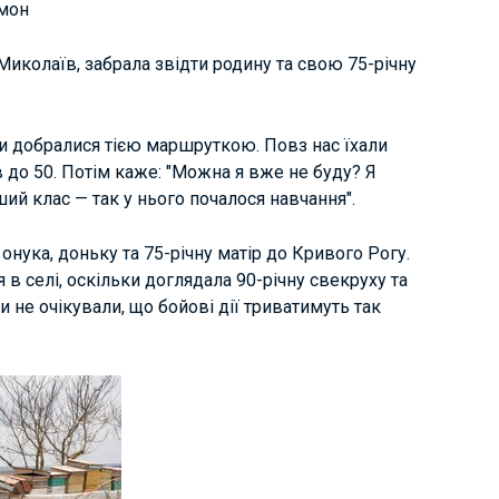
імон
Миколаїв, забрала звідти родину та свою 75-річну
 Ми добралися тією маршруткою. Повз нас їхали
ав до 50. Потім каже: "Можна я вже не буду? Я
ий клас — так у нього почалося навчання".
із онука, доньку та 75-річну матір до Кривого Рогу.
в селі, оскільки доглядала 90-річну свекруху та
и не очікували, що бойові дії триватимуть так