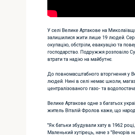
У селі Велике Артакове на Миколаївщ
залишилися жити лише 19 людей. Серед
окупацію, обстріли, евакуацію та п
господарство. Подружжя розповіло Су
втрати та надію на майбутнє.
До повномасштабного вторгнення у В
людей. Нині в селі немає школи, магази
централізованого газо- та водопостача
Велике Артакове одне з багатьох укра
житель Віталій Фролов каже, що народ
"Як батьки збудували хату в 1962 році, 
Маленький хутірець, наче з "Вечорів на