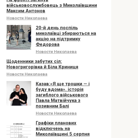
військовослужбовець з Миколаївщини
Максим Антонов
Новости Николаева
20-й день поспіль
миколаївці збираються на
акцію на підтримку
Федорова
Новости Николаева
Щоденники забутих сіл:
Новогригорівка й Біла Криниця
Новости Николаева
Казав:«Я ще трошки — і
буду вдома». історія
загиблого військового
Павла Матвійчука з
позивним Балі
Новости Николаева
Графіки планових
відключень на
Миколаївщині 5 серпня