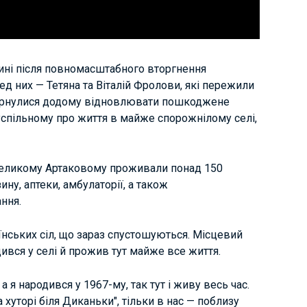
ині після повномасштабного вторгнення
 них — Тетяна та Віталій Фролови, які пережили
овернулися додому відновлювати пошкоджене
спільному про життя в майже спорожнілому селі,
еликому Артаковому проживали понад 150
ну, аптеки, амбулаторії, а також
ння.
їнських сіл, що зараз спустошуються. Місцевий
ився у селі й прожив тут майже все життя.
а я народився у 1967-му, так тут і живу весь час.
 хуторі біля Диканьки", тільки в нас — поблизу