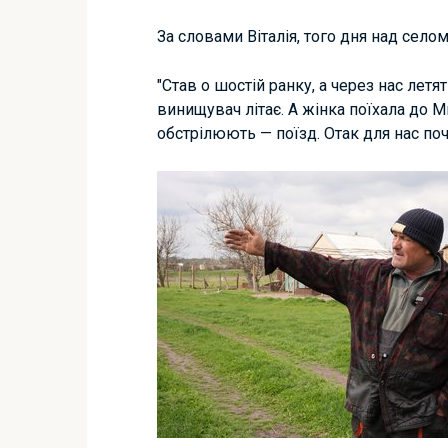
За словами Віталія, того дня над село
"Став о шостій ранку, а через нас лет
винищувач літає. А жінка поїхала до М
обстрілюють — поїзд. Отак для нас поч