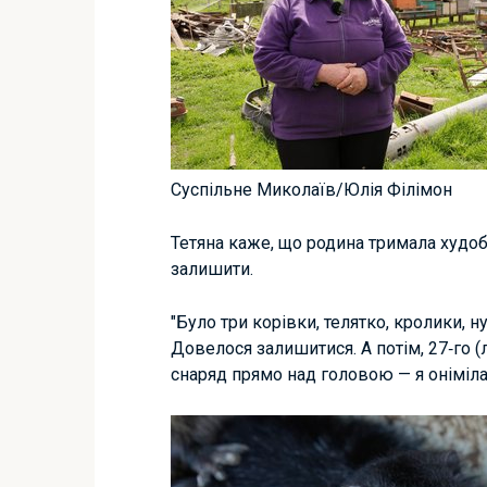
Суспільне Миколаїв/Юлія Філімон
Тетяна каже, що родина тримала худобу
залишити.
"Було три корівки, телятко, кролики, н
Довелося залишитися. А потім, 27‑го (
снаряд прямо над головою — я оніміла"