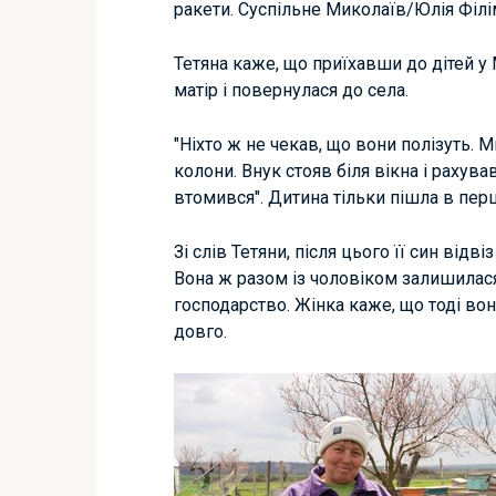
ракети. Суспільне Миколаїв/Юлія Філ
Тетяна каже, що приїхавши до дітей у 
матір і повернулася до села.
"Ніхто ж не чекав, що вони полізуть.
колони. Внук стояв біля вікна і рахув
втомився". Дитина тільки пішла в перш
Зі слів Тетяни, після цього її син відв
Вона ж разом із чоловіком залишилася 
господарство. Жінка каже, що тоді вон
довго.