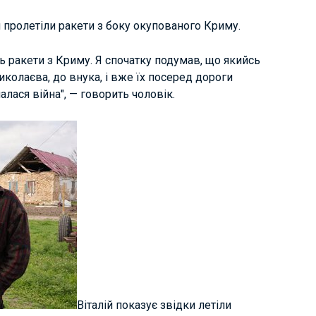
м пролетіли ракети з боку окупованого Криму.
ять ракети з Криму. Я спочатку подумав, що якийсь
иколаєва, до внука, і вже їх посеред дороги
алася війна", — говорить чоловік.
Віталій показує звідки летіли