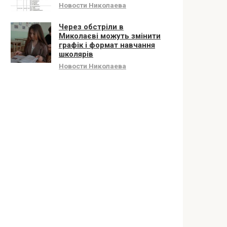
Новости Николаева
Через обстріли в
Миколаєві можуть змінити
графік і формат навчання
школярів
Новости Николаева