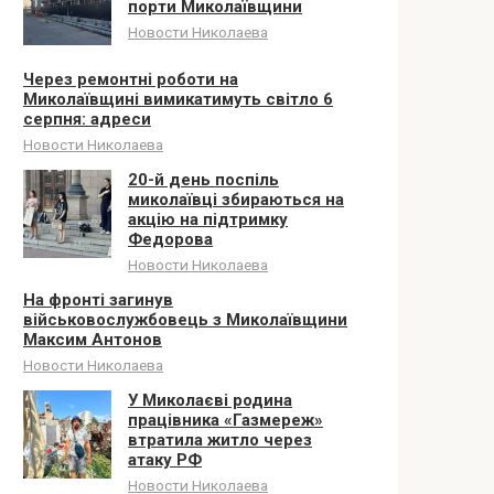
порти Миколаївщини
Новости Николаева
Через ремонтні роботи на
Миколаївщині вимикатимуть світло 6
серпня: адреси
Новости Николаева
20-й день поспіль
миколаївці збираються на
акцію на підтримку
Федорова
Новости Николаева
На фронті загинув
військовослужбовець з Миколаївщини
Максим Антонов
Новости Николаева
У Миколаєві родина
працівника «Газмереж»
втратила житло через
атаку РФ
Новости Николаева