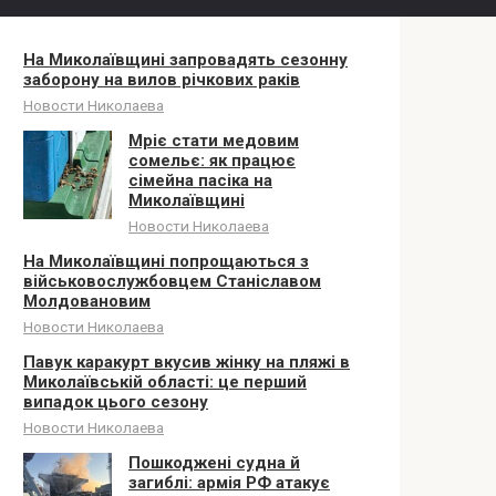
На Миколаївщині запровадять сезонну
заборону на вилов річкових раків
Новости Николаева
Мріє стати медовим
сомельє: як працює
сімейна пасіка на
Миколаївщині
Новости Николаева
На Миколаївщині попрощаються з
військовослужбовцем Станіславом
Молдовановим
Новости Николаева
Павук каракурт вкусив жінку на пляжі в
Миколаївській області: це перший
випадок цього сезону
Новости Николаева
Пошкоджені судна й
загиблі: армія РФ атакує