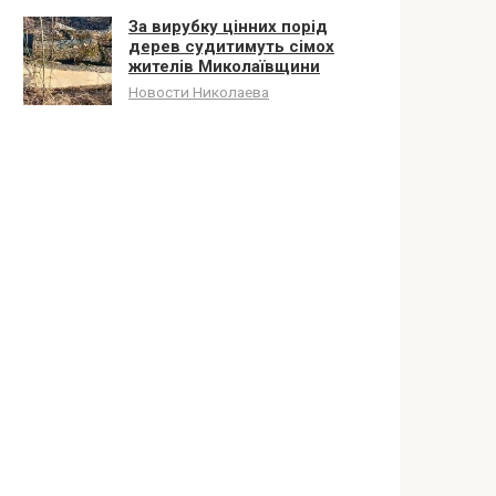
За вирубку цінних порід
дерев судитимуть сімох
жителів Миколаївщини
Новости Николаева