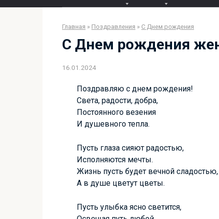
Главная
»
Поздравления
»
С Днем рождения
С Днем рождения же
16.01.2024
Поздравляю с днем рождения!
Света, радости, добра,
Постоянного везения
И душевного тепла.
Пусть глаза сияют радостью,
Исполняются мечты.
Жизнь пусть будет вечной сладостью,
А в душе цветут цветы.
Пусть улыбка ясно светится,
Освещая путь любой.