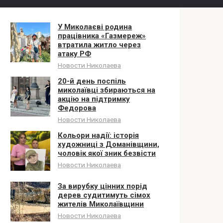
У Миколаєві родина
працівника «Газмереж»
втратила житло через
атаку РФ
Новости Николаева
20-й день поспіль
миколаївці збираються на
акцію на підтримку
Федорова
Новости Николаева
Кольори надії: історія
художниці з Доманівщини,
чоловік якої зник безвісти
Новости Николаева
За вирубку цінних порід
дерев судитимуть сімох
жителів Миколаївщини
Новости Николаева