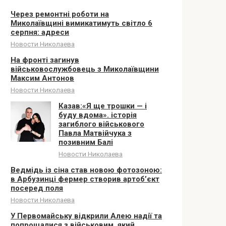
Через ремонтні роботи на
Миколаївщині вимикатимуть світло 6
серпня: адреси
Новости Николаева
На фронті загинув
військовослужбовець з Миколаївщини
Максим Антонов
Новости Николаева
Казав:«Я ще трошки — і
буду вдома». історія
загиблого військового
Павла Матвійчука з
позивним Балі
Новости Николаева
Ведмідь із сіна став новою фотозоною:
в Арбузинці фермер створив артоб’єкт
посеред поля
Новости Николаева
У Первомайську відкрили Алею надії та
попрощалися з військовим, який