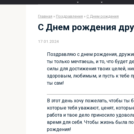
Главная
»
Поздравления
»
С Днем рождения
С Днем рождения дру
17.01.2024
Поздравляю с днем рождения, дружище
ты только мечтаешь, и то, что будет д
силы для достижения твоих целей, ни
здоровым, любимым, и пусть к тебе п
ты сам!
В этот день хочу пожелать, чтобы ты 
которые тебя уважают, ценят, которы
работа и твое дело приносило удоволь
время для себя. Чтобы жизнь была по
рождения!