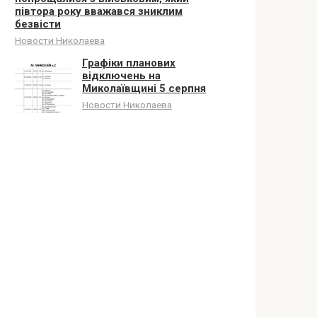
півтора року вважався зниклим
безвісти
Новости Николаева
Графіки планових
відключень на
Миколаївщині 5 серпня
Новости Николаева