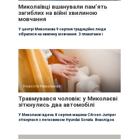
Миколаївці вшанували памʼять
загиблих на війні хвилиною
мовчання
У центрі Миколаєва 9 серпня традиційно люди
зібралися на хвилину мовчання. З плакатами і
Новости Николаева
Травмувався чоловік: у Миколаєві
зіткнулись два автомобілі
У Миколаєві вдень 8 серпня машина Citroen Jumper
зіткнулася з легковиком Hyundai Sonata. Внаслідок