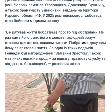
році. Чоловік захищав Херсонщину, Донеччину, Сумщину,
а також брав участь у виконанні завдань на території
Курської області РФ. У 2025 році військовослужбовець
став бойовим медиком взводу.
"Він рятував життя побратимів просто під обстрілами. Не
раз саме його руки, його мужність і холодний розум
ставали для когось шансом вижити. Побратими дякували
йому за врятовані життя. За один із таких подвигів
Геннадій був нагороджений "Залізним Хрестом". Також
мав низку інших нагород – за відвагу, зразкову службу та
відданість батьківщині", — розповіла жінка.