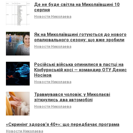
Де не буде світла на Миколаївщині 10
серпня
Новости Николаева
Як на Миколаївщині готуються до нового
опалювального сезону: що вже зробили
Новости Николаева
Російські війська опинилися в пастці на
Кінбурнській косі — командир ОТУ Денис
Носіков
Новости Николаева
Травмувався чоловік: у Миколаєві
зіткнулись два автомобілі
Новости Николаева
«Скринінг здоров’я 40+»: що передбачає програма
Новости Николаева