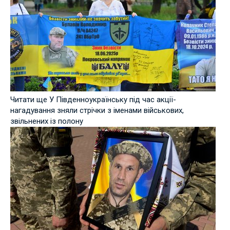
Читати ще У Південноукраїнську під час акції-
нагадування зняли стрічки з іменами військових,
звільнених із полону