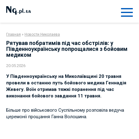
Перейти
к
контенту
Главная
»
Новости Николаева
Рятував побратимів під час обстрілів: у
Південноукраїнську попрощалися з бойовим
медиком
20.05.2026
У Південноукраїнську на Миколаївщині 20 травня
провели в останню путь бойового медика Геннадія
Жевегу. Воїн отримав тяжкі поранення під час
виконання бойового завдання 11 травня.
Більше про військового Суспільному розповіла ведуча
церемонії прощання Ганна Волошина.