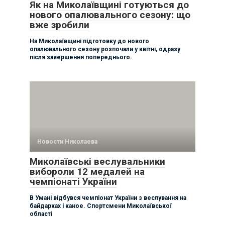
Як на Миколаївщині готуються до
нового опалювального сезону: що
вже зробили
На Миколаївщині підготовку до нового
опалювального сезону розпочали у квітні, одразу
після завершення попереднього.
Новости Николаева
Миколаївські веслувальники
вибороли 12 медалей на
чемпіонаті України
В Умані відбувся чемпіонат України з веслування на
байдарках і каное. Спортсмени Миколаївської
області