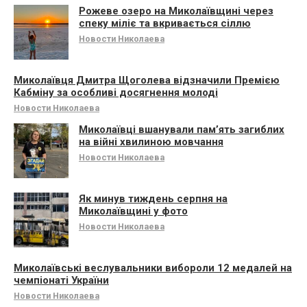
Рожеве озеро на Миколаївщині через
спеку міліє та вкривається сіллю
Новости Николаева
Миколаївця Дмитра Щоголева відзначили Премією
Кабміну за особливі досягнення молоді
Новости Николаева
Миколаївці вшанували памʼять загиблих
на війні хвилиною мовчання
Новости Николаева
Як минув тиждень серпня на
Миколаївщині у фото
Новости Николаева
Миколаївські веслувальники вибороли 12 медалей на
чемпіонаті України
Новости Николаева