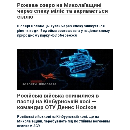
Рожеве озеро на Миколаївщині
через спеку міліє та вкривається
сіллю
В озері Солонець-Тузли через спеку знижується
рівень води. Водойма розташована у національному
природному парку «Білобережжя
Новости Николаева
Російські війська опинилися в
пастці на Кінбурнській косі —
командир ОТУ Денис Носіков
Російські військові на Кінбурнській косі, що на
Миколаївщині, перебувають під постійним вогневим
впливом ЗСУ