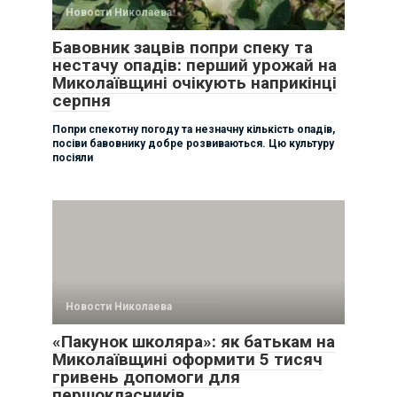
Новости Николаева
Бавовник зацвів попри спеку та
нестачу опадів: перший урожай на
Миколаївщині очікують наприкінці
серпня
Попри спекотну погоду та незначну кількість опадів,
посіви бавовнику добре розвиваються. Цю культуру
посіяли
Новости Николаева
«Пакунок школяра»: як батькам на
Миколаївщині оформити 5 тисяч
гривень допомоги для
першокласників