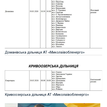
Доманівська дільниця АТ «Миколаївобленерго»
Кривоозерська дільниця АТ «Миколаївобленерго»