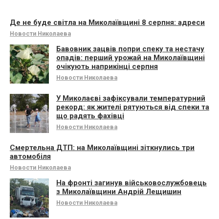
Де не буде світла на Миколаївщині 8 серпня: адреси
Новости Николаева
Бавовник зацвів попри спеку та нестачу
опадів: перший урожай на Миколаївщині
очікують наприкінці серпня
Новости Николаева
У Миколаєві зафіксували температурний
рекорд: як жителі рятуються від спеки та
що радять фахівці
Новости Николаева
Смертельна ДТП: на Миколаївщині зіткнулись три
автомобіля
Новости Николаева
На фронті загинув військовослужбовець
з Миколаївщини Андрій Лещишин
Новости Николаева