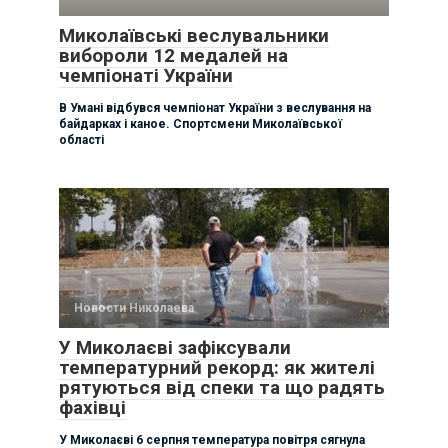
Миколаївські веслувальники
вибороли 12 медалей на
чемпіонаті України
В Умані відбувся чемпіонат України з веслування на
байдарках і каное. Спортсмени Миколаївської
області
Новости Николаева
У Миколаєві зафіксували
температурний рекорд: як жителі
рятуються від спеки та що радять
фахівці
У Миколаєві 6 серпня температура повітря сягнула