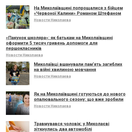
На Миколаївщині попрощалися з бійцем
«Червоної Калини» Романом Штефаном
Новости Николаева
«Пакунок школяра»: як батькам на Миколаївщині
оформити 5 тисяч гривень допомоги для
першокласників
Новости Николаева
Миколаївці вшанували памʼять загиблих
на війні хвилиною мовчання
Новости Николаева
Як на Миколаївщині готуються до нового
опалювального сезону: що вже зробили
Новости Николаева
Травмувався чоловік: у Миколаєві
зіткнулись два автомобілі