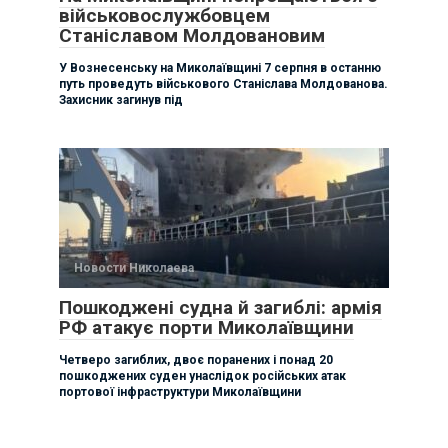
військовослужбовцем
Станіславом Молдовановим
У Вознесенську на Миколаївщині 7 серпня в останню
путь проведуть військового Станіслава Молдованова.
Захисник загинув під
Новости Николаева
Пошкоджені судна й загиблі: армія
РФ атакує порти Миколаївщини
Четверо загиблих, двоє поранених і понад 20
пошкоджених суден унаслідок російських атак
портової інфраструктури Миколаївщини