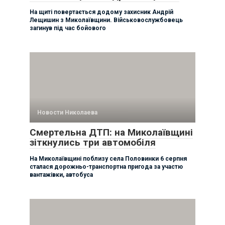
На щиті повертається додому захисник Андрій
Лещишин з Миколаївщини. Військовослужбовець
загинув під час бойового
Новости Николаева
Смертельна ДТП: на Миколаївщині
зіткнулись три автомобіля
На Миколаївщині поблизу села Половинки 6 серпня
сталася дорожньо-транспортна пригода за участю
вантажівки, автобуса