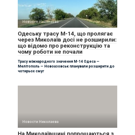
Новости Николаева
Одеську трасу М-14, що пролягає
через Миколаїв досі не розширили:
що відомо про реконструкцію та
чому роботи не почали
Трасу міжнародного значення М-14 Одеса —
Мелітополь — Новоазовськ планували розширити до
чотирьох смуг
Новости Николаева
На Миколаївщині попрощаються з