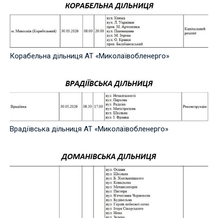
Корабельна дільниця АТ «Миколаївобленерго»
Врадіївська дільниця АТ «Миколаївобленерго»