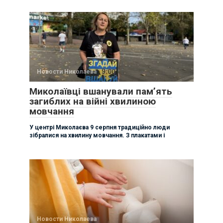
Новости Николаева
Миколаївці вшанували памʼять
загиблих на війні хвилиною
мовчання
У центрі Миколаєва 9 серпня традиційно люди
зібралися на хвилину мовчання. З плакатами і
Новости Николаева