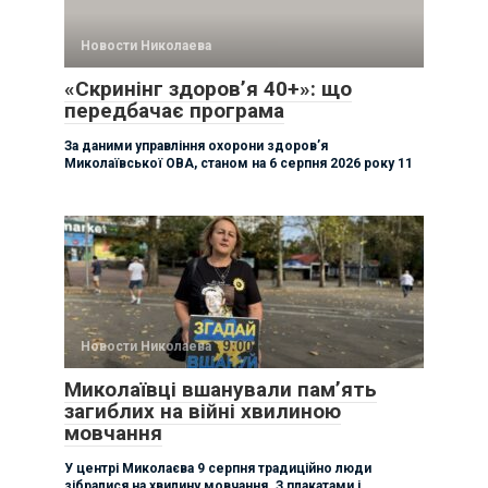
Новости Николаева
«Скринінг здоров’я 40+»: що
передбачає програма
За даними управління охорони здоровʼя
Миколаївської ОВА, станом на 6 серпня 2026 року 11
Новости Николаева
Миколаївці вшанували памʼять
загиблих на війні хвилиною
мовчання
У центрі Миколаєва 9 серпня традиційно люди
зібралися на хвилину мовчання. З плакатами і