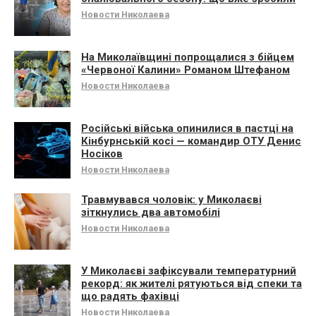
Новости Николаева
На Миколаївщині попрощалися з бійцем
«Червоної Калини» Романом Штефаном
Новости Николаева
Російські війська опинилися в пастці на
Кінбурнській косі — командир ОТУ Денис
Носіков
Новости Николаева
Травмувався чоловік: у Миколаєві
зіткнулись два автомобілі
Новости Николаева
У Миколаєві зафіксували температурний
рекорд: як жителі рятуються від спеки та
що радять фахівці
Новости Николаева