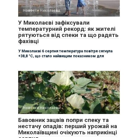
Новости Николаева
У Миколаєві зафіксували
температурний рекорд: як жителі
рятуються від спеки та що радять
фахівці
У Миколаєві 6 серпня температура повітря сягнула
+38,8 °C, що стало найвищим показником для
Новости Николаева
Бавовник зацвів попри спеку та
нестачу опадів: перший урожай на
Миколаївщині очікують наприкінці