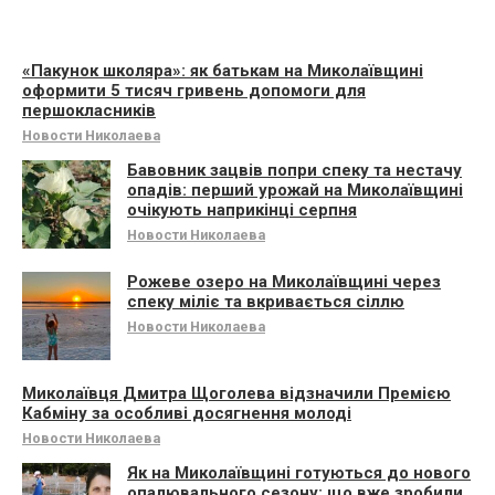
«Пакунок школяра»: як батькам на Миколаївщині
оформити 5 тисяч гривень допомоги для
першокласників
Новости Николаева
Бавовник зацвів попри спеку та нестачу
опадів: перший урожай на Миколаївщині
очікують наприкінці серпня
Новости Николаева
Рожеве озеро на Миколаївщині через
спеку міліє та вкривається сіллю
Новости Николаева
Миколаївця Дмитра Щоголева відзначили Премією
Кабміну за особливі досягнення молоді
Новости Николаева
Як на Миколаївщині готуються до нового
опалювального сезону: що вже зробили