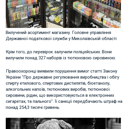
Вилучений асортимент магазину. Головне управління
Державної податкової служби у Миколаївській області
Крім того, до перевірок залучили поліцейських. Вони
вилучили понад 327 наборів із тютюновою сировиною.
Правоохоронці виявили порушення вимог статті Закону
України "Про державне регулювання виробництва і обігу
спирту етилового, спиртових дистилятів, біоетанолу,
алкогольних напоїв, тютюнових виробів, тютюнової
сировини, рідин, що використовуються в електронних
сигаретах, та пального". Її санкції передбачають штраф на
понад 254,3 тисячі гривень.