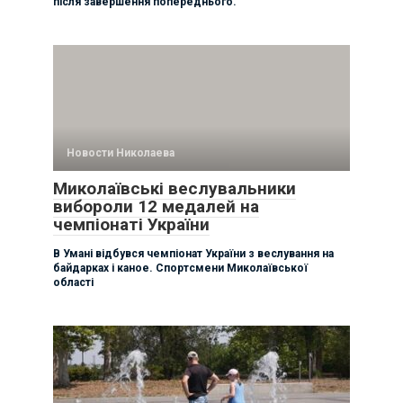
після завершення попереднього.
Новости Николаева
Миколаївські веслувальники
вибороли 12 медалей на
чемпіонаті України
В Умані відбувся чемпіонат України з веслування на
байдарках і каное. Спортсмени Миколаївської
області