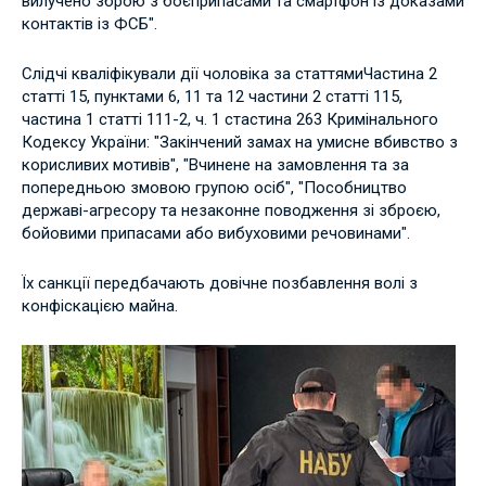
вилучено зброю з боєприпасами та смартфон із доказами
контактів із ФСБ".
Слідчі кваліфікували дії чоловіка за статтями
Частина 2
статті 15, пунктами 6, 11 та 12 частини 2 статті 115,
частина 1 статті 111-2, ч. 1 стастина 263 Кримінального
Кодексу України: "Закінчений замах на умисне вбивство з
корисливих мотивів", "Вчинене на замовлення та за
попередньою змовою групою осіб", "Пособництво
державі-агресору та незаконне поводження зі зброєю,
бойовими припасами або вибуховими речовинами".
Їх санкції передбачають довічне позбавлення волі з
конфіскацією майна.