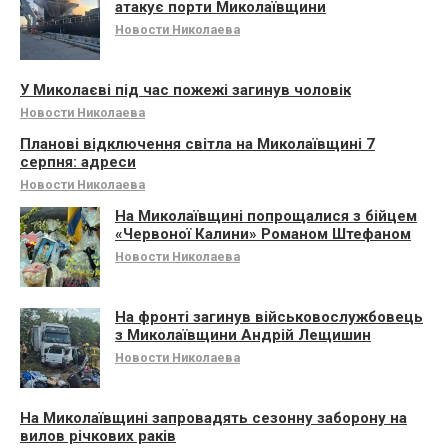
атакує порти Миколаївщини
Новости Николаева
У Миколаєві під час пожежі загинув чоловік
Новости Николаева
Планові відключення світла на Миколаївщині 7
серпня: адреси
Новости Николаева
На Миколаївщині попрощалися з бійцем
«Червоної Калини» Романом Штефаном
Новости Николаева
На фронті загинув військовослужбовець
з Миколаївщини Андрій Лещишин
Новости Николаева
На Миколаївщині запровадять сезонну заборону на
вилов річкових раків