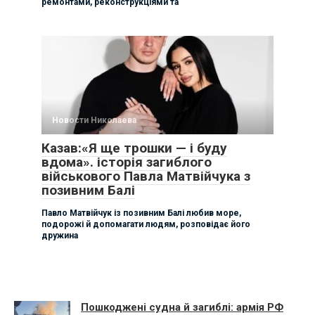
ремонтами, реконструкціями та
Новости Николаева
Казав:«Я ще трошки — і буду
вдома». історія загиблого
військового Павла Матвійчука з
позивним Балі
Павло Матвійчук із позивним Балі любив море,
подорожі й допомагати людям, розповідає його
дружина
Пошкоджені судна й загиблі: армія РФ