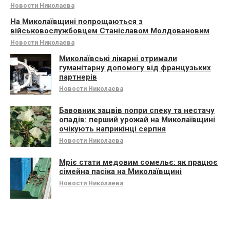
Новости Николаева
На Миколаївщині попрощаються з
військовослужбовцем Станіславом Молдовановим
Новости Николаева
Миколаївські лікарні отримали
гуманітарну допомогу від французьких
партнерів
Новости Николаева
Бавовник зацвів попри спеку та нестачу
опадів: перший урожай на Миколаївщині
очікують наприкінці серпня
Новости Николаева
Мріє стати медовим сомельє: як працює
сімейна пасіка на Миколаївщині
Новости Николаева