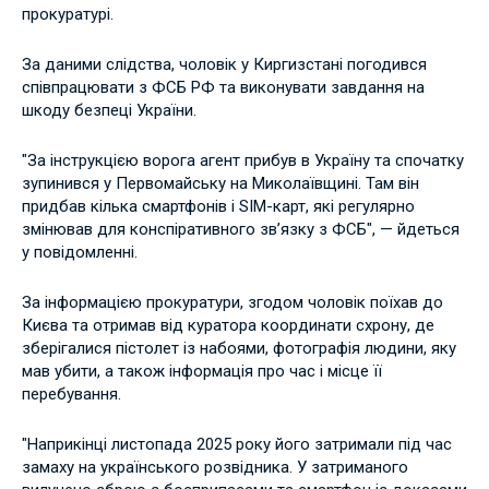
прокуратурі.
За даними слідства, чоловік у Киргизстані погодився
співпрацювати з ФСБ РФ та виконувати завдання на
шкоду безпеці України.
"За інструкцією ворога агент прибув в Україну та спочатку
зупинився у Первомайську на Миколаївщині. Там він
придбав кілька смартфонів і SIM-карт, які регулярно
змінював для конспіративного зв’язку з ФСБ", — йдеться
у повідомленні.
За інформацією прокуратури, згодом чоловік поїхав до
Києва та отримав від куратора координати схрону, де
зберігалися пістолет із набоями, фотографія людини, яку
мав убити, а також інформація про час і місце її
перебування.
"Наприкінці листопада 2025 року його затримали під час
замаху на українського розвідника. У затриманого