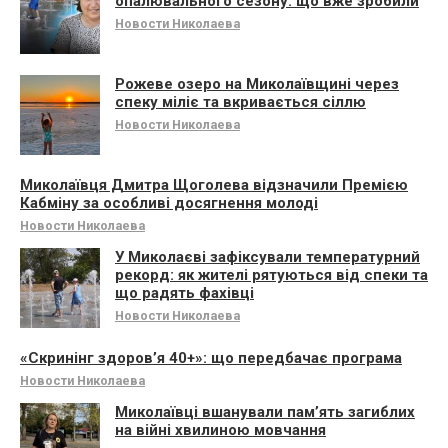
опалювального сезону: що вже зробили
Новости Николаева
Рожеве озеро на Миколаївщині через
спеку міліє та вкривається сіллю
Новости Николаева
Миколаївця Дмитра Щоголева відзначили Премією
Кабміну за особливі досягнення молоді
Новости Николаева
У Миколаєві зафіксували температурний
рекорд: як жителі рятуються від спеки та
що радять фахівці
Новости Николаева
«Скринінг здоров’я 40+»: що передбачає програма
Новости Николаева
Миколаївці вшанували памʼять загиблих
на війні хвилиною мовчання