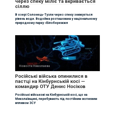
через спеку міліє та вкривається
сіллю
В озері Солонець-Тузли через спеку знижується
рівень води. Водойма розташована у національному
природному парку «Білобережжя
Новости Николаева
Російські війська опинилися в
пастці на Кінбурнській косі —
командир ОТУ Денис Носіков
Російські військові на Кінбурнській косі, що на
Миколаївщині, перебувають під постійним вогневим
впливом ЗСУ