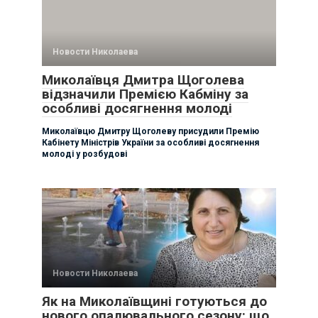
Новости Николаева
Миколаївця Дмитра Щоголева
відзначили Премією Кабміну за
особливі досягнення молоді
Миколаївцю Дмитру Щоголеву присудили Премію
Кабінету Міністрів України за особливі досягнення
молоді у розбудові
Новости Николаева
Як на Миколаївщині готуються до
нового опалювального сезону: що