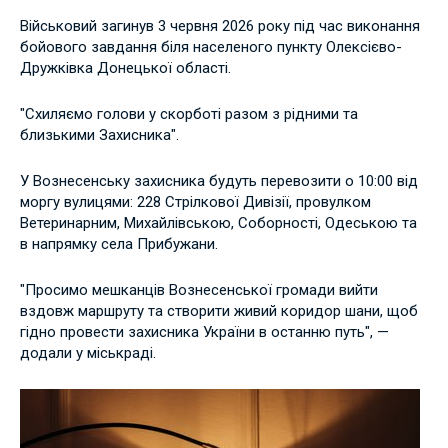
Військовий загинув 3 червня 2026 року під час виконання
бойового завдання біля населеного пункту Олексієво-
Дружківка Донецької області.
"Схиляємо голови у скорботі разом з рідними та
близькими Захисника".
У Вознесенську захисника будуть перевозити о 10:00 від
моргу вулицями: 228 Стрілкової Дивізії, провулком
Ветеринарним, Михайлівською, Соборності, Одеською та
в напрямку села Прибужани.
"Просимо мешканців Вознесенської громади вийти
вздовж маршруту та створити живий коридор шани, щоб
гідно провести захисника України в останню путь", —
додали у міськраді.