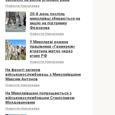
Новости Николаева
20-й день поспіль
миколаївці збираються на
акцію на підтримку
Федорова
Новости Николаева
У Миколаєві родина
працівника «Газмереж»
втратила житло через
атаку РФ
Новости Николаева
На фронті загинув
військовослужбовець з Миколаївщини
Максим Антонов
Новости Николаева
На Миколаївщині попрощаються з
військовослужбовцем Станіславом
Молдовановим
Новости Николаева