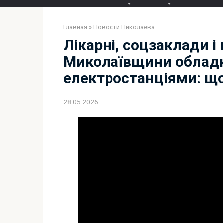
Главная
»
Новости Николаева
Лікарні, соцзаклади і
Миколаївщини облад
електростанціями: щ
28.05.2026