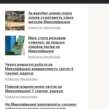
За вирубку цінних порід
дерев судитимуть сімох
жителів Миколаївщини
Новости Николаева
Мріє стати медовим
сомельє: як працює
сімейна пасіка на
Миколаївщині
Новости Николаева
Через ремонтні роботи на
Миколаївщині вимикатимуть світло 6
серпня: адреси
Новости Николаева
Планові відключення світла на
Миколаївщині 7 серпня: адреси
Новости Николаева
На Миколаївщині запровадять сезонну
заборону на вилов річкових раків