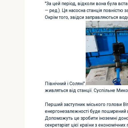
"За цей період, відколи вона була вст
— ред.). Ця насосна станція повністю 
Окрім того, звідси заправляються вод
Північний і Соляні".
живляться від станції. Суспільне Мик
Перший заступник міського голови Ві
енергонезалежності буде поширений щ
Допоможуть це зробити іноземні доно
секретаріат цієї країни з економічних 