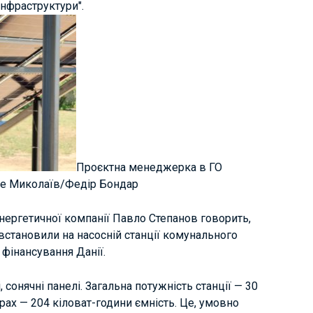
інфраструктури".
Проєктна менеджерка в ГО
не Миколаїв/Федір Бондар
енергетичної компанії Павло Степанов говорить,
 встановили на насосній станції комунального
фінансування Данії.
, сонячні панелі. Загальна потужність станції — 30
орах — 204 кіловат-години ємність. Це, умовно