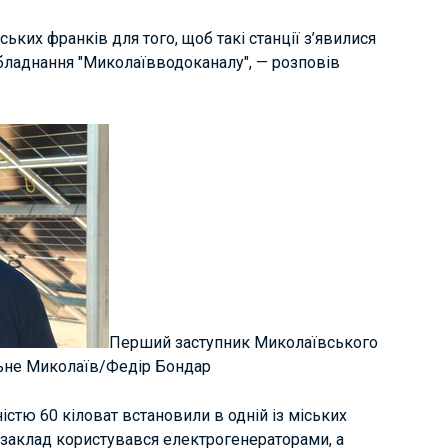
ких франків для того, щоб такі станції з’явилися
обладнання "Миколаївводоканалу", — розповів
Перший заступник Миколаївського
ільне Миколаїв/Федір Бондар
стю 60 кіловат встановили в одній із міських
, заклад користувався електрогенераторами, а