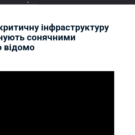
 критичну інфраструктуру
нують сонячними
о відомо