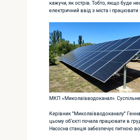
кажучи, як острів. Тобто, якщо буде н
електричний ввід з міста і працювати 
МКП «Миколаївводоканал». Суспільн
Керівник "Миколаївводоканалу" Генна
цьому об’єкті почала працювати в груд
Насосна станція забезпечує питною во