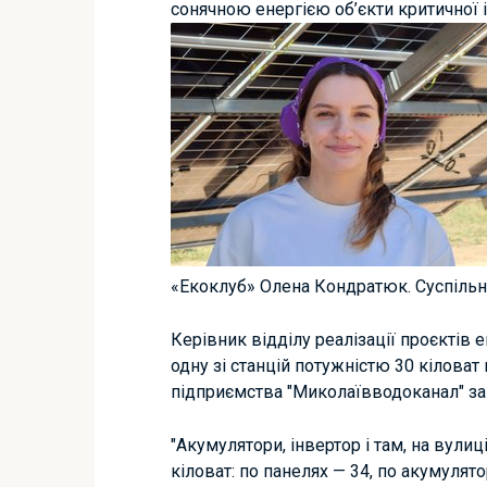
сонячною енергією об’єкти критичної 
«Екоклуб» Олена Кондратюк. Суспіль
Керівник відділу реалізації проєктів 
одну зі станцій потужністю 30 кіловат
підприємства "Миколаївводоканал" за 
"Акумулятори, інвертор і там, на вулиці
кіловат: по панелях — 34, по акумулят