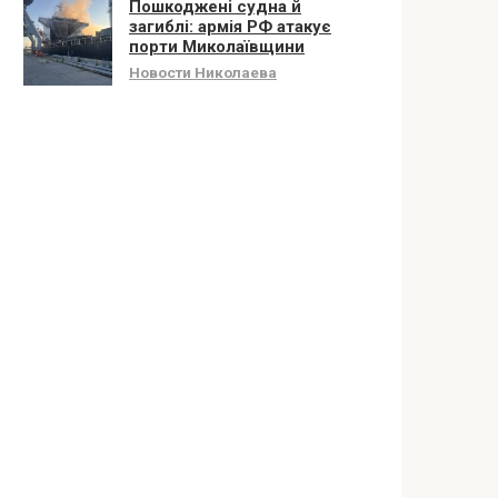
Пошкоджені судна й
загиблі: армія РФ атакує
порти Миколаївщини
Новости Николаева