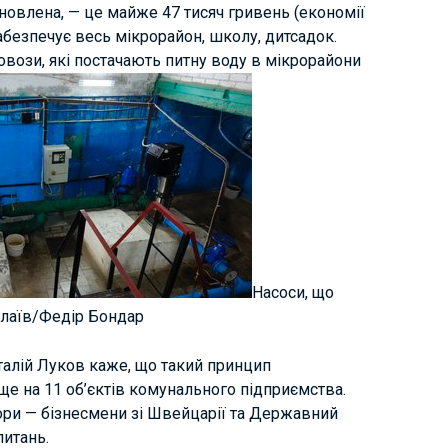
ановлена, — це майже 47 тисяч гривень (економії
забезпечує весь мікрорайон, школу, дитсадок.
овози, які постачають питну воду в мікрорайони
Насоси, що
олаїв/Федір Бондар
талій Луков каже, що такий принцип
е на 11 об’єктів комунального підприємства.
ри — бізнесмени зі Швейцарії та Державний
питань.