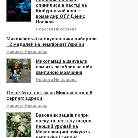
опинилися в пастці на
Кінбурнській косі —
командир ОТУ Денис
Носіков
Новости Николаева
Миколаївські веслувальники вибороли
12 медалей на чемпіонаті України
Новости Николаева
Миколаївці вшанували
памʼять загиблих на війні
хвилиною мовчання
Новости Николаева
Де не буде світла на Миколаївщині 8
серпня: адреси
Новости Николаева
Бавовник зацвів попри
спеку та нестачу опадів:
перший урожай на
Миколаївщині очікують
наприкінці серпня