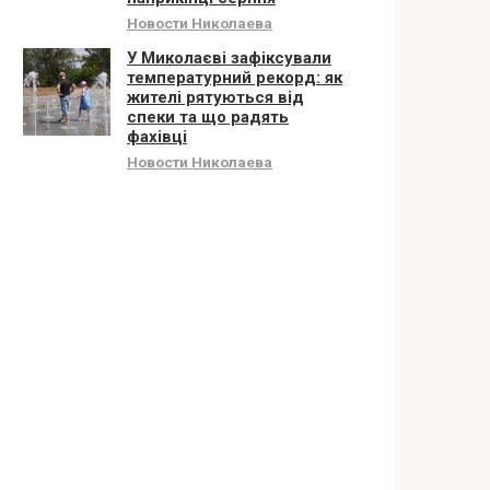
Новости Николаева
У Миколаєві зафіксували
температурний рекорд: як
жителі рятуються від
спеки та що радять
фахівці
Новости Николаева