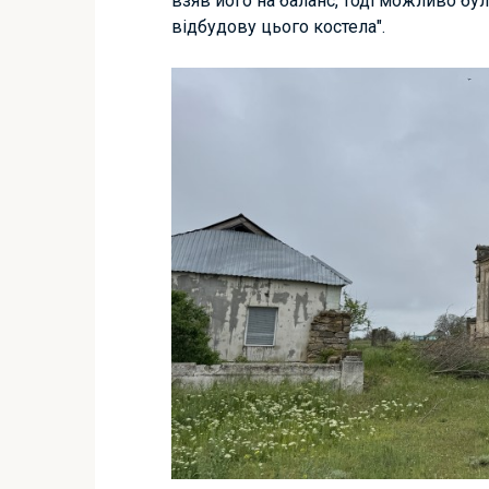
взяв його на баланс, тоді можливо було
відбудову цього костела".