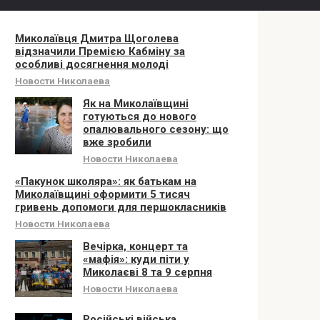
Миколаївця Дмитра Щоголева
відзначили Премією Кабміну за
особливі досягнення молоді
Новости Николаева
Як на Миколаївщині
готуються до нового
опалювального сезону: що
вже зробили
Новости Николаева
«Пакунок школяра»: як батькам на
Миколаївщині оформити 5 тисяч
гривень допомоги для першокласників
Новости Николаева
Вечірка, концерт та
«мафія»: куди піти у
Миколаєві 8 та 9 серпня
Новости Николаева
Російські війська