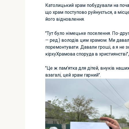
Католицький храм побудували на почат
що храм поступово руйнується, а місц
його відновлення.
"Тут було німецьке поселення. По-друг
— ред.) володів цим храмом. Ми давал
поремонтувати. Давали гроші, а я не з
кірху
Храмова споруда в християнстві",
"Це ж пам’ятка для дітей, внуків наших.
взагалі, цей храм гарний".