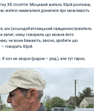
ку XX століття. Місцевий житель Юрій розповів,
еві жителі намагалися дізнатися про можливість
е, він (ксьондз
Католицький священнослужитель
и запит, німці говорили, що можна його
наю, чи вони бажають, звісно, зробити цю
 — говорить Юрій.
 Я хоч не звідси (родом — ред.), але тут гарно,