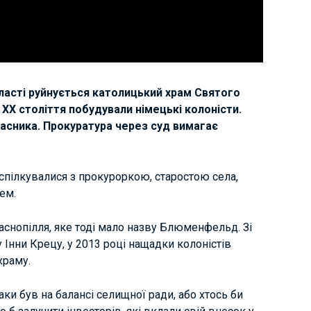
бласті руйнується католицький храм Святого
XX століття побудували німецькі колоністи.
ласника. Прокуратура через суд вимагає
спілкувалися з прокуроркою, старостою села,
ем.
аснопілля, яке тоді мало назву Блюменфельд. Зі
 Інни Крецу, у 2013 році нащадки колоністів
храму.
аки був на балансі селищної ради, або хтось би