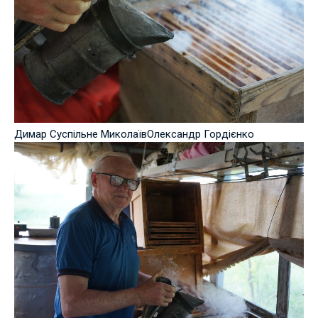
Димар Суспільне МиколаївОлександр Гордієнко