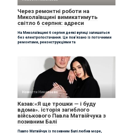
Через ремонтні роботи на
Миколаївщині вимикатимуть
світло 6 серпня: адреси
На Миколаївщині 6 серпня деякі вулиці залишаться
без електропостачання. Це пов’язано із поточними
ремонтами, реконструкціями та
Новости Николаева
Казав:«Я ще трошки — і буду
вдома». історія загиблого
військового Павла Матвійчука з
позивним Балі
Павло Матвійчук із позивним Балі любив море,