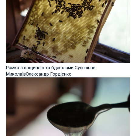
Рамка з вощиною та бджолами Суспільне
МиколаївОлександр Гордієнко