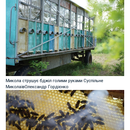
Микола струшує бджіл голими руками Суспільне
МиколаївОлександр Гордієнко