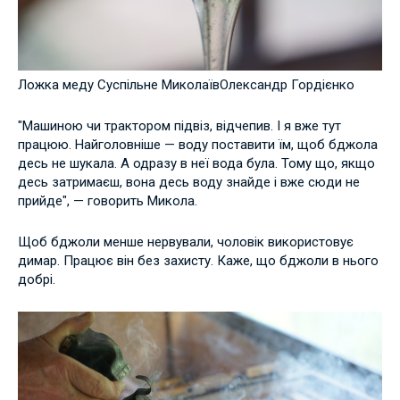
Ложка меду Суспільне МиколаївОлександр Гордієнко
"Машиною чи трактором підвіз, відчепив. І я вже тут
працюю. Найголовніше — воду поставити їм, щоб бджола
десь не шукала. А одразу в неї вода була. Тому що, якщо
десь затримаєш, вона десь воду знайде і вже сюди не
прийде", — говорить Микола.
Щоб бджоли менше нервували, чоловік використовує
димар. Працює він без захисту. Каже, що бджоли в нього
добрі.