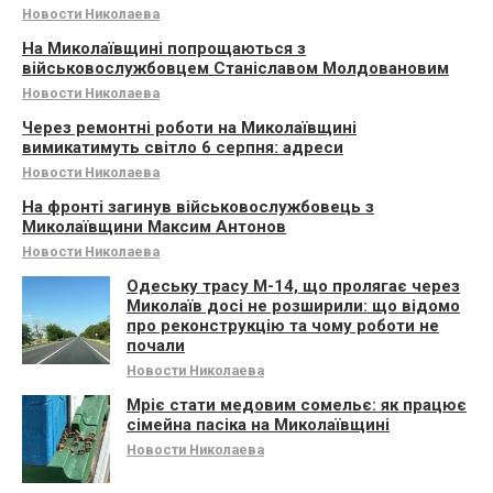
Новости Николаева
На Миколаївщині попрощаються з
військовослужбовцем Станіславом Молдовановим
Новости Николаева
Через ремонтні роботи на Миколаївщині
вимикатимуть світло 6 серпня: адреси
Новости Николаева
На фронті загинув військовослужбовець з
Миколаївщини Максим Антонов
Новости Николаева
Одеську трасу М-14, що пролягає через
Миколаїв досі не розширили: що відомо
про реконструкцію та чому роботи не
почали
Новости Николаева
Мріє стати медовим сомельє: як працює
сімейна пасіка на Миколаївщині
Новости Николаева