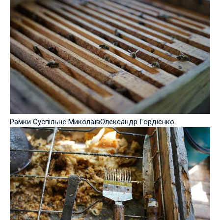
Рамки Суспільне МиколаївОлександр Гордієнко