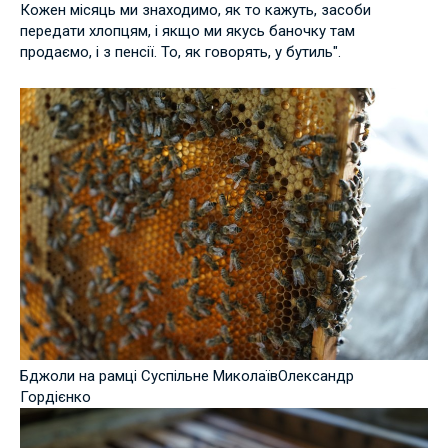
Кожен місяць ми знаходимо, як то кажуть, засоби
передати хлопцям, і якщо ми якусь баночку там
продаємо, і з пенсії. То, як говорять, у бутиль".
Бджоли на рамці Суспільне МиколаївОлександр
Гордієнко