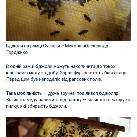
Бджоли на рамці Суспільне МиколаївОлександр
Гордієнко
В одній рамці бджоли можуть накопичити до трьох
кілограмів меду за добу. Зараз фургон стоїть біля акації.
Перед цим був неподалік від рапсових полів.
Така мобільність — дуже зручна, поділився бджоляр.
Кількість меду залежить від взятку — кількості нектару та
пилку, які збирають бджоли.