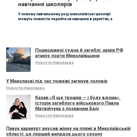
навчання школярів
У новому навчальному році миколаївські школярі
можуть повністю перейти на навчання в укриттях, а
Пошкоджені судна й загиблі: армія РФ
атакує порти Миколаївщини
Новости Николаева
У Миколаєві під час пожежі загинув чоловік
Новости Николаева
Казав:«Я ще трошки — і буду вдома».
історія загиблого військового Павла
Матвійчука з позивним Балі
Новости Николаева
Павук каракурт вкусив жінку на пляжі в Миколаївській
області: це перший випадок цього сезону