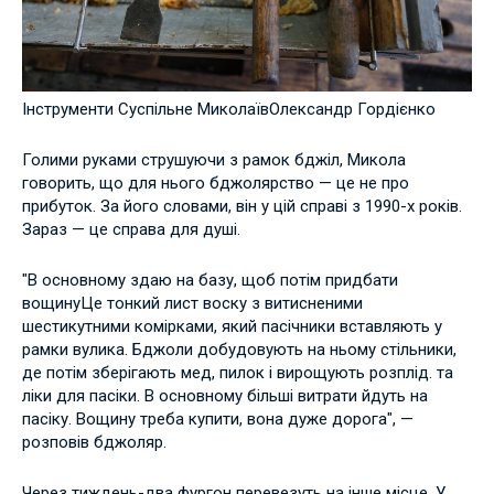
Інструменти Суспільне МиколаївОлександр Гордієнко
Голими руками струшуючи з рамок бджіл, Микола
говорить, що для нього бджолярство — це не про
прибуток. За його словами, він у цій справі з 1990-х років.
Зараз — це справа для душі.
"В основному здаю на базу, щоб потім придбати
вощину
Це тонкий лист воску з витисненими
шестикутними комірками, який пасічники вставляють у
рамки вулика. Бджоли добудовують на ньому стільники,
де потім зберігають мед, пилок і вирощують розплід. та
ліки для пасіки. В основному більші витрати йдуть на
пасіку. Вощину треба купити, вона дуже дорога", —
розповів бджоляр.
Через тиждень-два фургон перевезуть на інше місце. У