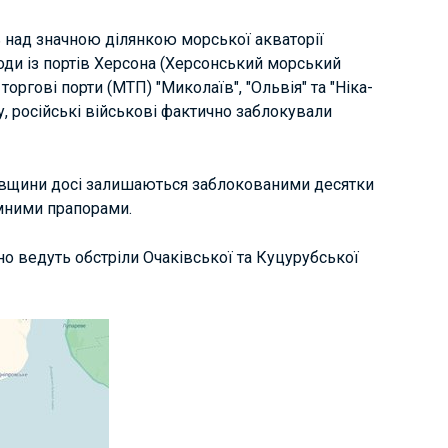
 над значною ділянкою морської акваторії
оди із портів Херсона (Херсонський морський
оргові порти (МТП) "Миколаїв", "Ольвія" та "Ніка-
у, російські військові фактично заблокували
ївщини досі залишаються заблокованими десятки
емними прапорами.
рно ведуть обстріли Очаківської та Куцурубської