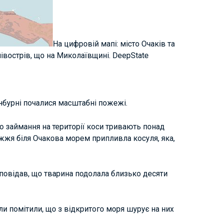
На цифровій мапі: місто Очаків та
вострів, що на Миколаївщині. DeepState
інбурні почалися масштабні пожежі.
о займання на території коси тривають понад
жжя біля Очакова морем припливла косуля, яка,
овідав, що тварина подолала близько десяти
оли помітили, що з відкритого моря шурує на них