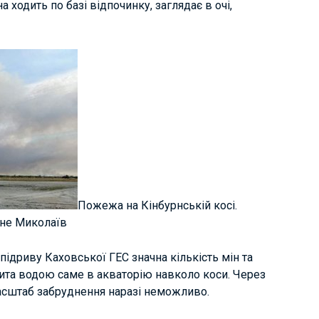
 ходить по базі відпочинку, заглядає в очі,
Пожежа на Кінбурнській косі.
ьне Миколаїв
підриву Каховської ГЕС значна кількість мін та
ита водою саме в акваторію навколо коси. Через
масштаб забруднення наразі неможливо.