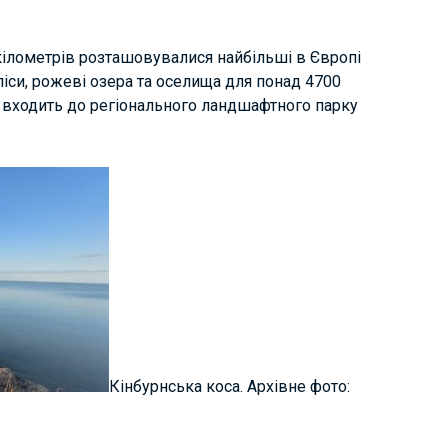
кілометрів розташовувалися найбільші в Європі
іси, рожеві озера та оселища для понад 4700
ії входить до регіонального ландшафтного парку
Кінбурнська коса. Архівне фото: