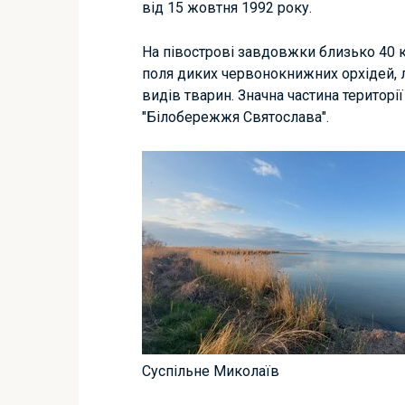
від 15 жовтня 1992 року.
На півострові завдовжки близько 40 
поля диких червонокнижних орхідей, л
видів тварин. Значна частина територ
"Білобережжя Святослава".
Суспільне Миколаїв