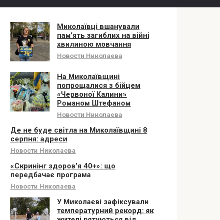
Миколаївці вшанували
памʼять загиблих на війні
хвилиною мовчання
Новости Николаева
На Миколаївщині
попрощалися з бійцем
«Червоної Калини»
Романом Штефаном
Новости Николаева
Де не буде світла на Миколаївщині 8
серпня: адреси
Новости Николаева
«Скринінг здоров’я 40+»: що
передбачає програма
Новости Николаева
У Миколаєві зафіксували
температурний рекорд: як
жителі рятуються від