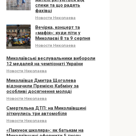
спеки та що радять
фахівці
Новости Николаева
Вечірка, концерт та
«мафія»: куди піти у
Миколаєві 8 та 9 серпня
Новости Николаева
Миколаївські веслувальники вибороли
12 медалей на чемпіонаті України
Новости Николаева
Миколаївця Дмитра Щоголева
відзначили Премією Кабміну за
особливі досягнення молоді
Новости Николаева
Смертельна ДТП: на Миколаївщині
зіткнулись три автомобіля
Новости Николаева
«Пакунок школяра»: як батькам на
Миколаївщині оформити 5 тисяч