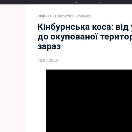
Главная
»
Новости Николаева
Кінбурнська коса: від
до окупованої територ
зараз
12.06.2026