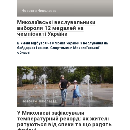
Новости Николаева
Миколаївські веслувальники
вибороли 12 медалей на
чемпіонаті України
В Умані відбувся чемпіонат України з веслування на
байдарках і каное. Спортсмени Миколаївської
області
Новости Николаева
У Миколаєві зафіксували
температурний рекорд: як жителі
рятуються від спеки та що радять