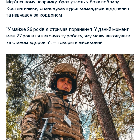
Мар’їнському напрямку, брав участь у боях поблизу
Костянтинівки, опановував курси командирів відділення
та навчався за кордоном.
"У майже 26 років я отримав поранення. У даний момент
мені 27 років і я виконую ту роботу, яку можу виконувати
за станом здоров’я", — говорить військовий.