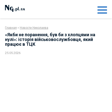
Перейти
к
контенту
Главная
»
Новости Николаева
«Якби не поранення, був би з хлопцями на
нулі»: історія військовослужбовця, який
працює в ТЦК
25.05.2026