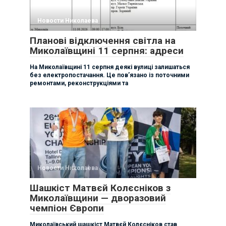
Новости Николаева
Планові відключення світла на
Миколаївщині 11 серпня: адреси
На Миколаївщині 11 серпня деякі вулиці залишаться
без електропостачання. Це пов’язано із поточними
ремонтами, реконструкціями та
Новости Николаева
Шашкіст Матвєй Колєсніков з
Миколаївщини — дворазовий
чемпіон Європи
Миколаївський шашкіст Матвєй Колєсніков став