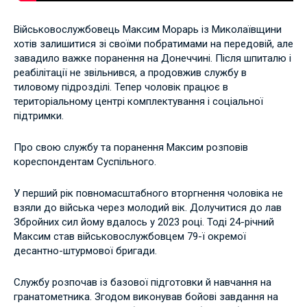
Військовослужбовець Максим Морарь із Миколаївщини
хотів залишитися зі своїми побратимами на передовій, але
завадило важке поранення на Донеччині. Після шпиталю і
реабілітації не звільнився, а продовжив службу в
тиловому підрозділі. Тепер чоловік працює в
територіальному центрі комплектування і соціальної
підтримки.
Про свою службу та поранення Максим розповів
кореспондентам Суспільного.
У перший рік повномасштабного вторгнення чоловіка не
взяли до війська через молодий вік. Долучитися до лав
Збройних сил йому вдалось у 2023 році. Тоді 24-річний
Максим став військовослужбовцем 79-ї окремої
десантно-штурмової бригади.
Службу розпочав із базової підготовки й навчання на
гранатометника. Згодом виконував бойові завдання на