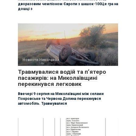
дворазовим чемпіоном Європи з шашок-100Це гра на
дошці з
Новости Николаева
Травмувалися водій та п’ятеро
пасажирів: на Миколаївщині
перекинувся легковик
Ввечері 9 серпня на Миколаївщині між селами
Покровське та Червона Долина перекинувся
автомобіль. Травмувалися