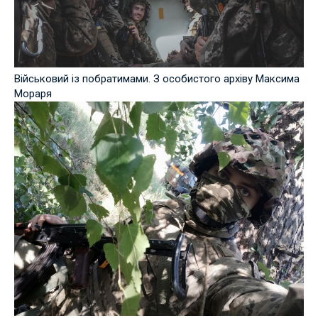
Військовий із побратимами. З особистого архіву Максима
Мораря