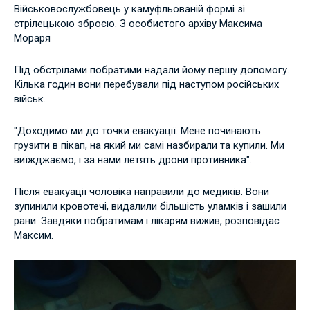
Військовослужбовець у камуфльованій формі зі
стрілецькою зброєю. З особистого архіву Максима
Мораря
Під обстрілами побратими надали йому першу допомогу.
Кілька годин вони перебували під наступом російських
військ.
"Доходимо ми до точки евакуації. Мене починають
грузити в пікап, на який ми самі назбирали та купили. Ми
виїжджаємо, і за нами летять дрони противника".
Після евакуації чоловіка направили до медиків. Вони
зупинили кровотечі, видалили більшість уламків і зашили
рани. Завдяки побратимам і лікарям вижив, розповідає
Максим.