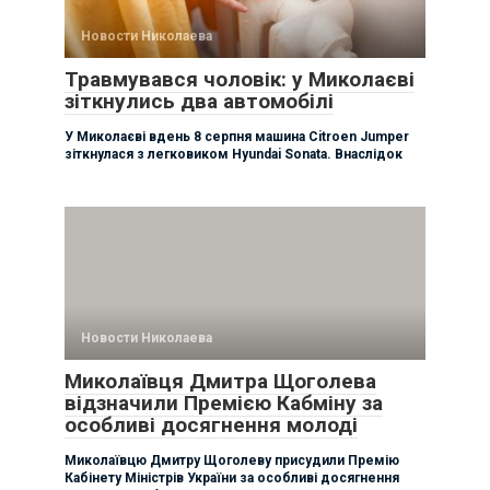
Новости Николаева
Травмувався чоловік: у Миколаєві
зіткнулись два автомобілі
У Миколаєві вдень 8 серпня машина Citroen Jumper
зіткнулася з легковиком Hyundai Sonata. Внаслідок
Новости Николаева
Миколаївця Дмитра Щоголева
відзначили Премією Кабміну за
особливі досягнення молоді
Миколаївцю Дмитру Щоголеву присудили Премію
Кабінету Міністрів України за особливі досягнення