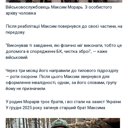
Військовослужбовець Максим Морарь. З особистого
архіву чоловіка
Після реабілітації Максим повернувся до своєї частини, на
передову.
"Виконував ті завдання, які фізично міг виконати, тобто
це
допомога в спорядженні БК, чистка зброї", — каже
військовий.
Через три місяці його направили до тилового підрозділу
— роти охорони. Після цього Максим звернувся для
оформлення інвалідності, однак, за його словами, групу
йому не призначили.
У родині Морарів троє братів, і всі стали на захист України.
У грудні 2025 року загинув старший брат Максима.