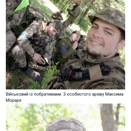
Військовий із побратимами. З особистого архіву Максима
Мораря