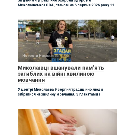
За даними управління охорони здоровʼя
Миколаївської ОВА, станом на 6 серпня 2026 року 11
Новости Николаева
Миколаївці вшанували памʼять
загиблих на війні хвилиною
мовчання
У центрі Миколаєва 9 серпня традиційно люди
зібралися на хвилину мовчання. З плакатами і