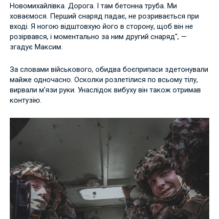
Новомихайлівка. Дорога. І там бетонна труба. Ми
ховаємося. Перший снаряд падає, не розривається при
вході. Я ногою відштовхую його в сторону, щоб він не
розірвався, і моментально за ним другий снаряд", —
згадує Максим.
За словами військового, обидва боєприпаси здетонували
майже одночасно. Осколки розлетілися по всьому тілу,
вирвали м'язи руки. Унаслідок вибуху він також отримав
контузію.