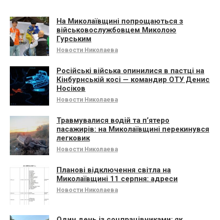
На Миколаївщині попрощаються з
військовослужбовцем Миколою
Гурським
Новости Николаева
Російські війська опинилися в пастці на
Кінбурнській косі — командир ОТУ Денис
Носіков
Новости Николаева
Травмувалися водій та п’ятеро
пасажирів: на Миколаївщині перекинувся
легковик
Новости Николаева
Планові відключення світла на
Миколаївщині 11 серпня: адреси
Новости Николаева
Один день із соцпрацівниками: як