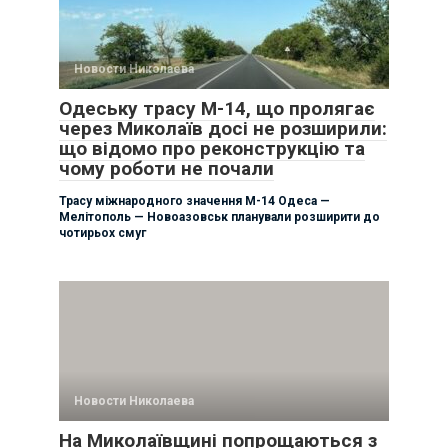
Новости Николаева
Одеську трасу М-14, що пролягає
через Миколаїв досі не розширили:
що відомо про реконструкцію та
чому роботи не почали
Трасу міжнародного значення М-14 Одеса —
Мелітополь — Новоазовськ планували розширити до
чотирьох смуг
Новости Николаева
На Миколаївщині попрощаються з