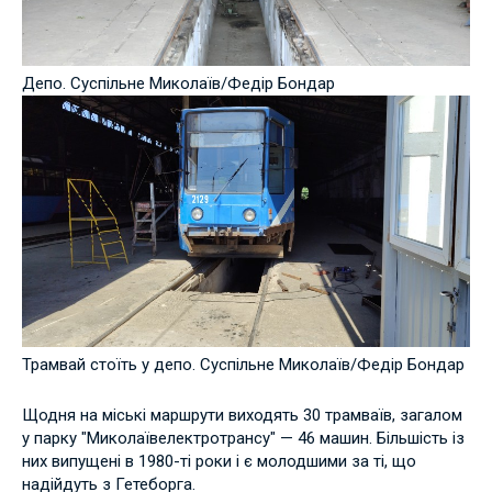
Депо. Суспільне Миколаїв/Федір Бондар
Трамвай стоїть у депо. Суспільне Миколаїв/Федір Бондар
Щодня на міські маршрути виходять 30 трамваїв, загалом
у парку "Миколаївелектротрансу" — 46 машин. Більшість із
них випущені в 1980-ті роки і є молодшими за ті, що
надійдуть з Гетеборга.