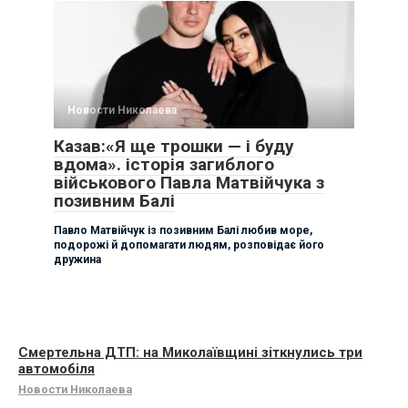
Новости Николаева
Казав:«Я ще трошки — і буду
вдома». історія загиблого
військового Павла Матвійчука з
позивним Балі
Павло Матвійчук із позивним Балі любив море,
подорожі й допомагати людям, розповідає його
дружина
Смертельна ДТП: на Миколаївщині зіткнулись три
автомобіля
Новости Николаева