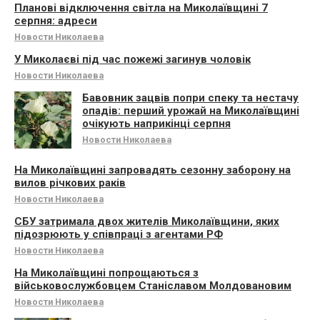
Планові відключення світла на Миколаївщині 7
серпня: адреси
Новости Николаева
У Миколаєві під час пожежі загинув чоловік
Новости Николаева
Бавовник зацвів попри спеку та нестачу
опадів: перший урожай на Миколаївщині
очікують наприкінці серпня
Новости Николаева
На Миколаївщині запровадять сезонну заборону на
вилов річкових раків
Новости Николаева
СБУ затримала двох жителів Миколаївщини, яких
підозрюють у співпраці з агентами РФ
Новости Николаева
На Миколаївщині попрощаються з
військовослужбовцем Станіславом Молдовановим
Новости Николаева