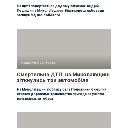
На щиті повертається додому захисник Андрій
Лещишин з Миколаївщини. Військовослужбовець
загинув під час бойового
Новости Николаева
Смертельна ДТП: на Миколаївщині
зіткнулись три автомобіля
На Миколаївщині поблизу села Половинки 6 серпня
сталася дорожньо-транспортна пригода за участю
вантажівки, автобуса