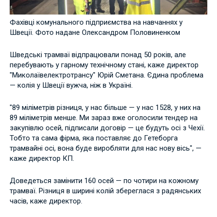
Фахівці комунального підприємства на навчаннях у
Швеції. Фото надане Олександром Половиненком
Шведські трамваї відпрацювали понад 50 років, але
перебувають у гарному технічному стані, каже директор
"Миколаївелектротрансу" Юрій Сметана. Єдина проблема
— колія у Швеції вужча, ніж в Україні.
"89 міліметрів різниця, у нас більше — у нас 1528, у них на
89 міліметрів менше. Ми зараз вже оголосили тендер на
закупівлю осей, підписали договір — це будуть осі з Чехії.
Тобто та сама фірма, яка поставляє до Гетеборга
трамвайні осі, вона буде виробляти для нас нову вісь", —
каже директор КП.
Доведеться замінити 160 осей — по чотири на кожному
трамваї. Різниця в ширині колій збереглася з радянських
часів, каже директор.