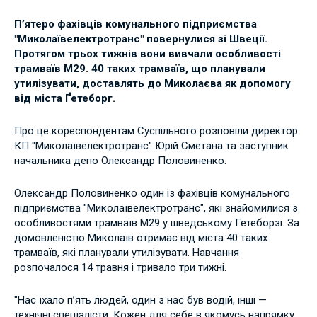
П’ятеро фахівців комунального підприємства
"Миколаївелектротранс" повернулися зі Швеції.
Протягом трьох тижнів вони вивчали особливості
трамваїв М29. 40 таких трамваїв, що планували
утилізувати, доставлять до Миколаєва як допомогу
від міста Ґетеборг.
Про це кореспондентам Суспільного розповіли директор
КП "Миколаївелектротранс" Юрій Сметана та заступник
начальника депо Олександр Половиненко.
Олександр Половиненко один із фахівців комунального
підприємства "Миколаївелектротранс", які знайомилися з
особливостями трамваїв М29 у шведському Гетеборзі. За
домовленістю Миколаїв отримає від міста 40 таких
трамваїв, які планували утилізувати. Навчання
розпочалося 14 травня і тривало три тижні.
"Нас їхало п’ять людей, один з нас був водій, інші —
технічні спеціалісти. Кожен для себе в якомусь напрямку