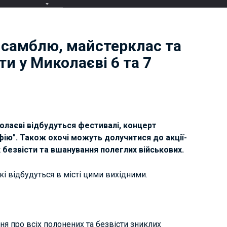
нсамблю, майстерклас та
ти у Миколаєві 6 та 7
колаєві відбудуться фестивалі, концерт
фію". Також охочі можуть долучитися до акції-
 безвісти та вшанування полеглих військових.
кі відбудуться в місті цими вихідними.
ня про всіх полонених та безвісти зниклих