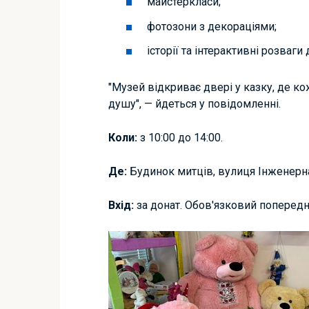
майстеркласи;
фотозони з декораціями;
історії та інтерактивні розваги 
"Музей відкриває двері у казку, де к
душу", — йдеться у повідомленні.
Коли:
з 10:00 до 14:00.
Де:
Будинок митців, вулиця Інженерна
Вхід:
за донат. Обов'язковий попередн