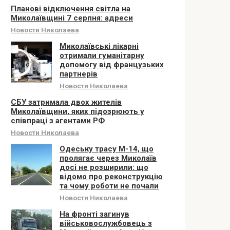
Планові відключення світла на
Миколаївщині 7 серпня: адреси
Новости Николаева
Миколаївські лікарні
отримали гуманітарну
допомогу від французьких
партнерів
Новости Николаева
СБУ затримала двох жителів
Миколаївщини, яких підозрюють у
співпраці з агентами РФ
Новости Николаева
Одеську трасу М-14, що
пролягає через Миколаїв
досі не розширили: що
відомо про реконструкцію
та чому роботи не почали
Новости Николаева
На фронті загинув
військовослужбовець з