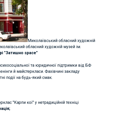
Миколаївський обласний художній
иколаївський обласний художній музей ім.
орі "Затишно space"
психосоціальної та юридичної підтримки від БФ
ренінги й майстеркласи. Фахівчині закладу
ні події на будь-який смак.
рклас "Карпи кої" у нетрадиційній техніці
ація;