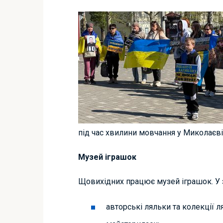
під час хвилини мовчання у Миколаєв
Музей іграшок
Щовихідних працює музей іграшок. У з
авторські ляльки та колекції л