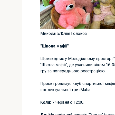
Миколаїв/Юлія Голокоз
"Школа мафії"
Щовихідних у Молодіжному просторі "
"Школа мафії", де учасники віком 16-
гру за попередньою реєстрацією.
Проєкт реалізує клуб спортивної мафії
інтелектуальної гри iMafia.
Коли:
7 червня о 12:00.
Де:
Молодіжний простір "Хвиля" (вулиц