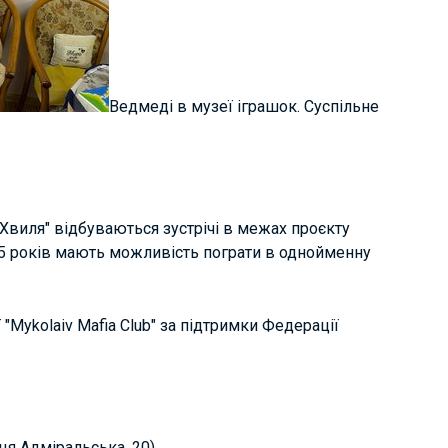
Ведмеді в музеї іграшок. Суспільне
Хвиля" відбуваються зустрічі в межах проєкту
35 років мають можливість пограти в однойменну
 "Mykolaiv Mafia Club" за підтримки Федерації
я Адміральська, 20).