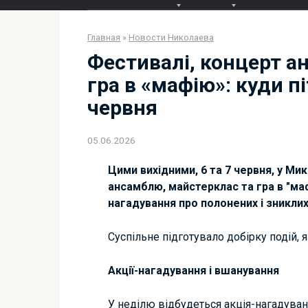
Главная
»
Новости Николаева
Фестивалі, концерт а
гра в «мафію»: куди пі
червня
05.06.2026
Цими вихідними, 6 та 7 червня, у Ми
ансамблю, майстерклас та гра в "ма
нагадування про полонених і зниклих
Суспільне підготувало добірку подій, я
Акції-нагадування і вшанування
У неділю відбудеться акція-нагадуван