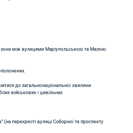
 зона між вулицями Маріупольською та Малою
ополонених.
читися до загальнонаціональної хвилини
блих військових і цивільних.
" (на перехресті вулиці Соборної та проспекту