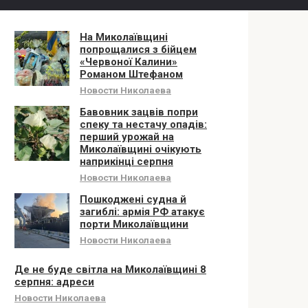
На Миколаївщині
попрощалися з бійцем
«Червоної Калини»
Романом Штефаном
Новости Николаева
Бавовник зацвів попри
спеку та нестачу опадів:
перший урожай на
Миколаївщині очікують
наприкінці серпня
Новости Николаева
Пошкоджені судна й
загиблі: армія РФ атакує
порти Миколаївщини
Новости Николаева
Де не буде світла на Миколаївщині 8
серпня: адреси
Новости Николаева