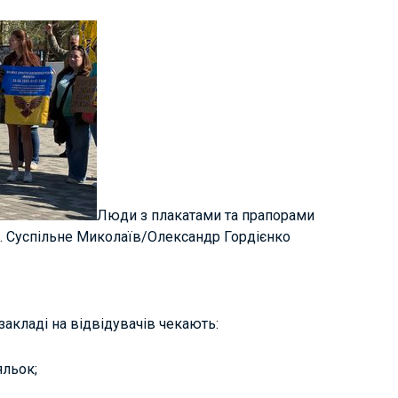
Люди з плакатами та прапорами
і. Суспільне Миколаїв/Олександр Гордієнко
акладі на відвідувачів чекають:
яльок;