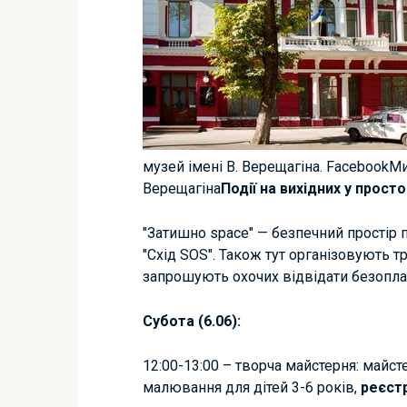
музей імені В. Верещагіна. FacebookМ
Верещагіна
Події на вихідних у прост
"Затишно space" — безпечний простір 
"Схід SOS". Також тут організовують т
запрошують охочих відвідати безоплат
Субота (6.06):
12:00-13:00 – творча майстерня: майсте
малювання для дітей 3-6 років,
реєстр