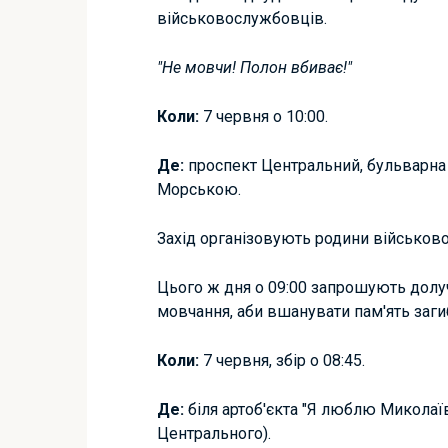
військовослужбовців.
"Не мовчи! Полон вбиває!"
Коли:
7 червня о 10:00.
Де:
проспект Центральний, бульварна
Морською.
Захід організовують родини військов
Цього ж дня о 09:00 запрошують долу
мовчання, аби вшанувати пам'ять заги
Коли:
7 червня, збір о 08:45.
Де:
біля артоб'єкта "Я люблю Миколаїв
Центрального).