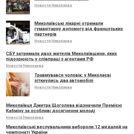
Новости Николаева
Миколаївські лікарні отримали
гуманітарну допомогу від французьких
партнерів
Новости Николаева
СБУ затримала двох жителів Миколаївщини, яких
підозрюють у співпраці з агентами РФ
Новости Николаева
Травмувався чоловік: у Миколаєві
зіткнулись два автомобілі
Новости Николаева
Миколаївця Дмитра Щоголева відзначили Премією
Кабміну за особливі досягнення молоді
Новости Николаева
Миколаївські веслувальники вибороли 12 медалей на
чемпіонаті України