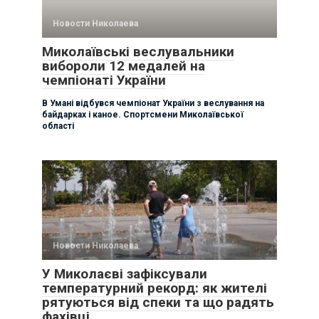
Новости Николаева
Миколаївські веслувальники
вибороли 12 медалей на
чемпіонаті України
В Умані відбувся чемпіонат України з веслування на
байдарках і каное. Спортсмени Миколаївської
області
Новости Николаева
У Миколаєві зафіксували
температурний рекорд: як жителі
рятуються від спеки та що радять
фахівці