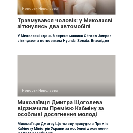
Новости Николаева
Травмувався чоловік: у Миколаєві
зіткнулись два автомобілі
У Миколаєві вдень 8 серпня машина Citroen Jumper
зіткнулася з легковиком Hyundai Sonata. Внаслідок
Новости Николаева
Миколаївця Дмитра Щоголева
відзначили Премією Кабміну за
особливі досягнення молоді
Миколаївцю Дмитру Щоголеву присудили Премію
Кабінету Міністрів України за особливі досягнення