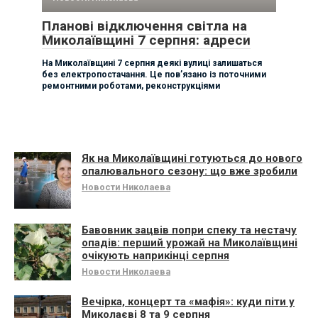
Планові відключення світла на
Миколаївщині 7 серпня: адреси
На Миколаївщині 7 серпня деякі вулиці залишаться
без електропостачання. Це пов’язано із поточними
ремонтними роботами, реконструкціями
Як на Миколаївщині готуються до нового
опалювального сезону: що вже зробили
Новости Николаева
Бавовник зацвів попри спеку та нестачу
опадів: перший урожай на Миколаївщині
очікують наприкінці серпня
Новости Николаева
Вечірка, концерт та «мафія»: куди піти у
Миколаєві 8 та 9 серпня