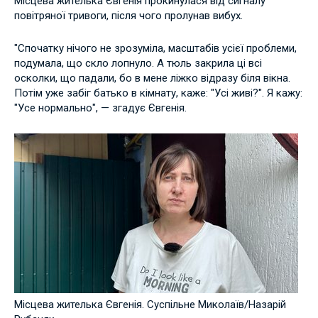
Місцева жителька Євгенія прокинулася від сигналу
повітряної тривоги, після чого пролунав вибух.
"Спочатку нічого не зрозуміла, масштабів усієї проблеми,
подумала, що скло лопнуло. А тюль закрила ці всі
осколки, що падали, бо в мене ліжко відразу біля вікна.
Потім уже забіг батько в кімнату, каже: "Усі живі?". Я кажу:
"Усе нормально", — згадує Євгенія.
Місцева жителька Євгенія. Суспільне Миколаїв/Назарій