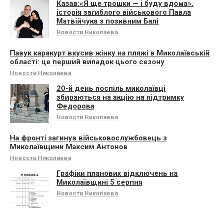
Казав:«Я ще трошки — і буду вдома».
історія загиблого військового Павла
Матвійчука з позивним Балі
Новости Николаева
Павук каракурт вкусив жінку на пляжі в Миколаївській
області: це перший випадок цього сезону
Новости Николаева
20-й день поспіль миколаївці
збираються на акцію на підтримку
Федорова
Новости Николаева
На фронті загинув військовослужбовець з
Миколаївщини Максим Антонов
Новости Николаева
Графіки планових відключень на
Миколаївщині 5 серпня
Новости Николаева