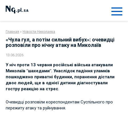
Перейти
к
контенту
Главная
»
Новости Николаева
«Чула гул, а потім сильний вибух»: очевидці
розповіли про нічну атаку на Миколаїв
13.06.2026
У ніч проти 13 червня російські війська атакували
Миколаїв "шахедами". Унаслідок падіння уламків
пошкоджено приватні будинки, поранення дістали
двоє людей, ще в однієї дитини діагностували
гостру реакцію на стрес
.
Очевидці розповіли кореспондентам Суспільного про
пережиту атаку та руйнування.