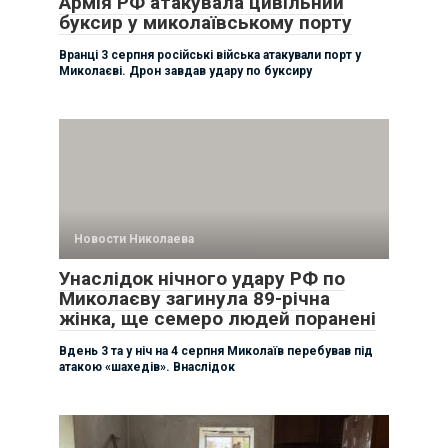
Армія РФ атакувала цивільний
буксир у миколаївському порту
Вранці 3 серпня російські війська атакували порт у
Миколаєві. Дрон завдав удару по буксиру
Новости Николаева
Унаслідок нічного удару РФ по
Миколаєву загинула 89-річна
жінка, ще семеро людей поранені
Вдень 3 та у ніч на 4 серпня Миколаїв перебував під
атакою «шахедів». Внаслідок