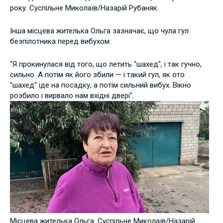
року. Суспільне Миколаїв/Назарій Рубаняк
Інша місцева жителька Ольга зазначає, що чула гул
безпілотника перед вибухом.
"Я прокинулася від того, що летить "шахед", і так гучно,
сильно. А потім як його збили — і такий гул, як ото
"шахед" іде на посадку, а потім сильний вибух. Вікно
розбило і вирвало нам вхідні двері".
Місцева жителька Ольга. Суспільне Миколаїв/Назарій