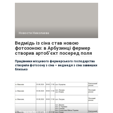
Новости Николаева
Ведмідь із сіна став новою
фотозоною: в Арбузинці фермер
створив артоб’єкт посеред поля
Працівники місцевого фермерського господарства
створили фотозону з сіна — ведмедя з сіна заввишки
близько
Новости Николаева