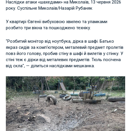
Наслідки атаки «шахедами» на Миколаїв, 13 червня 2026
року. Суспільне Миколаїв/Назарій Рубаняк
У квартирі Євгенії вибуховою хвилею та уламками
розбито три вікна та пошкоджено техніку.
"Розбитий монітор від ноутбука, дірка в шафі. Батько
якраз сидів за комп'ютером, металевий предмет пролетів
повз його голову, пробив стіну в шафі й вилетів у стінку. У
стіні теж є дірки від металевих предметів. Тюль посічена
від скла", — ділиться наслідками мешканка.