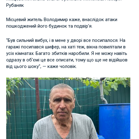
Рубаняк
Місцевий житель Володимир каже, внаслідок атаки
пошкоджений його будинок та подвір'я.
"Був сильний вибух, і в мене у дворі все посипалося. На
гаражі посипався шифер, на хаті теж, вікна повилітали в
усіх кімнатах. Багато збитків наробили. Я не можу навіть
одразу в об'ємі це все описати, тому що ще не відійшов
від цього шоку", — каже чоловік.