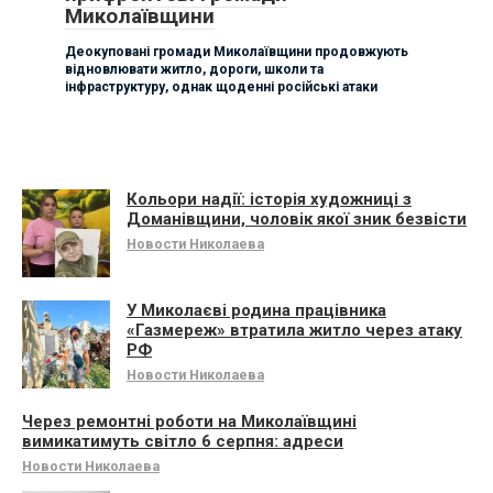
Миколаївщини
Деокуповані громади Миколаївщини продовжують
відновлювати житло, дороги, школи та
інфраструктуру, однак щоденні російські атаки
Кольори надії: історія художниці з
Доманівщини, чоловік якої зник безвісти
Новости Николаева
У Миколаєві родина працівника
«Газмереж» втратила житло через атаку
РФ
Новости Николаева
Через ремонтні роботи на Миколаївщині
вимикатимуть світло 6 серпня: адреси
Новости Николаева