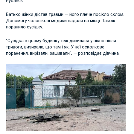
Рубаняк
Батько жінки дістав травми — його плече посікло склом.
Допомогу чоловікові медики надали на місці. Також
поранило сусідку.
"Сусідка в цьому будинку теж дивилася у вікно після
тривоги, визирала, що там і як. У неї осколкове
поранення, вирізали, зашивали", — розповідає дівчина.