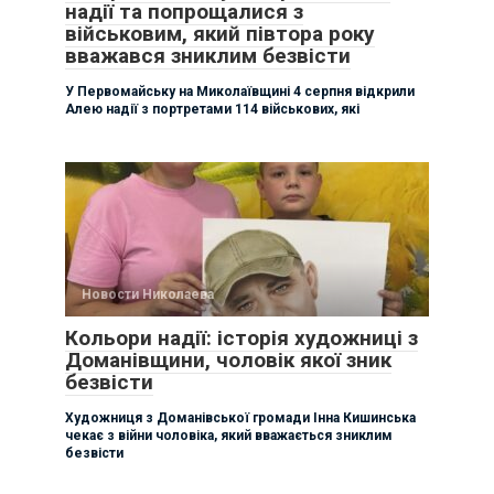
надії та попрощалися з
військовим, який півтора року
вважався зниклим безвісти
У Первомайську на Миколаївщині 4 серпня відкрили
Алею надії з портретами 114 військових, які
Новости Николаева
Кольори надії: історія художниці з
Доманівщини, чоловік якої зник
безвісти
Художниця з Доманівської громади Інна Кишинська
чекає з війни чоловіка, який вважається зниклим
безвісти