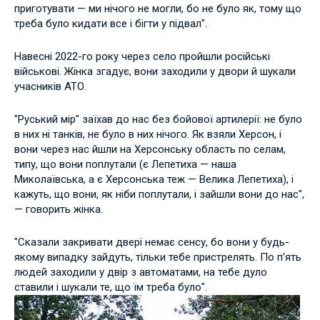
приготувати — ми нічого не могли, бо не було як, тому що
треба було кидати все і бігти у підвал".
Навесні 2022-го року через село пройшли російські
військові. Жінка згадує, вони заходили у двори й шукали
учасників АТО.
"Руський мір" заїхав до нас без бойової артилерії: не було
в них ні танків, не було в них нічого. Як взяли Херсон, і
вони через нас йшли на Херсонську область по селам,
типу, що вони поплутали (є Лепетиха — наша
Миколаївська, а є Херсонська теж — Велика Лепетиха), і
кажуть, що вони, як ніби поплутали, і зайшли вони до нас",
— говорить жінка.
"Сказали закривати двері немає сенсу, бо вони у будь-
якому випадку зайдуть, тільки тебе пристрелять. По пʼять
людей заходили у двір з автоматами, на тебе дуло
ставили і шукали те, що їм треба було".