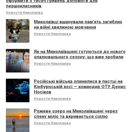
оформити 5 тисяч гривень допомоги для
першокласників
Новости Николаева
Миколаївці вшанували памʼять загиблих
на війні хвилиною мовчання
Новости Николаева
Як на Миколаївщині готуються до нового
опалювального сезону: що вже зробили
Новости Николаева
Російські війська опинилися в пастці на
Кінбурнській косі — командир ОТУ Денис
Носіков
Новости Николаева
Рожеве озеро на Миколаївщині через
спеку міліє та вкривається сіллю
Новости Николаева