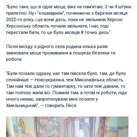
"Було таке, що в одне місце, вже не памʼятаю, 3 чи 4 штуки
прилетіло. Ну і "кошмарили", починаючи з березня місяця
2022-го року, і це вони десь, поки не звільнили Херсон.
Херсонську область почали звільняти, і нас тоді
перестали бити, то це було місяців 8 точно десь".
Після виїзду з рідного села родина кілька разів
змінювала місце проживання в пошуках безпеки та
роботи.
"Були поїхали одразу, нас там півсела було, там, де було
спокійніше — Новоукраїнка, теж Миколаївська область.
Там нам теж дали то гуманітарку, то хати теж давали, то
там толпою жили всі. Пожили там, а потім ні роботи, ніде
нічого немає, запропонували мені поїхати у
Хмельницький", — говорить Леся.