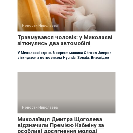
Новости Николаева
Травмувався чоловік: у Миколаєві
зіткнулись два автомобілі
У Миколаєві вдень 8 серпня машина Citroen Jumper
зіткнулася з легковиком Hyundai Sonata. Внаслідок
Новости Николаева
Миколаївця Дмитра Щоголева
відзначили Премією Кабміну за
особливі досягнення молоді