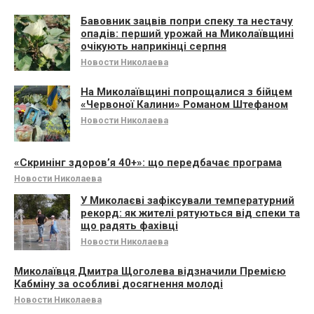
Бавовник зацвів попри спеку та нестачу
опадів: перший урожай на Миколаївщині
очікують наприкінці серпня
Новости Николаева
На Миколаївщині попрощалися з бійцем
«Червоної Калини» Романом Штефаном
Новости Николаева
«Скринінг здоров’я 40+»: що передбачає програма
Новости Николаева
У Миколаєві зафіксували температурний
рекорд: як жителі рятуються від спеки та
що радять фахівці
Новости Николаева
Миколаївця Дмитра Щоголева відзначили Премією
Кабміну за особливі досягнення молоді
Новости Николаева