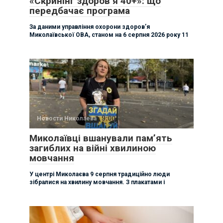
«Скринінг здоров’я 40+»: що
передбачає програма
За даними управління охорони здоровʼя
Миколаївської ОВА, станом на 6 серпня 2026 року 11
Новости Николаева
Миколаївці вшанували памʼять
загиблих на війні хвилиною
мовчання
У центрі Миколаєва 9 серпня традиційно люди
зібралися на хвилину мовчання. З плакатами і