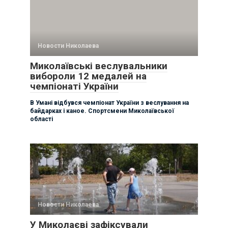
Новости Николаева
Миколаївські веслувальники
вибороли 12 медалей на
чемпіонаті України
В Умані відбувся чемпіонат України з веслування на
байдарках і каное. Спортсмени Миколаївської
області
Новости Николаева
У Миколаєві зафіксували