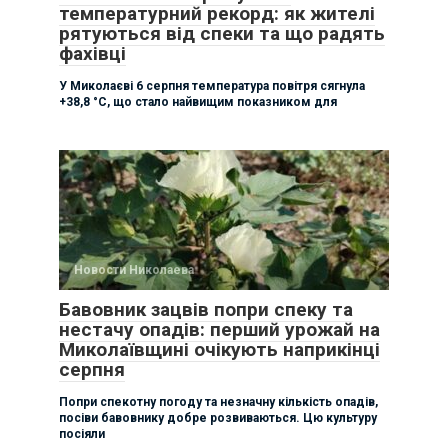
температурний рекорд: як жителі
рятуються від спеки та що радять
фахівці
У Миколаєві 6 серпня температура повітря сягнула
+38,8 °C, що стало найвищим показником для
Новости Николаева
Бавовник зацвів попри спеку та
нестачу опадів: перший урожай на
Миколаївщині очікують наприкінці
серпня
Попри спекотну погоду та незначну кількість опадів,
посіви бавовнику добре розвиваються. Цю культуру
посіяли