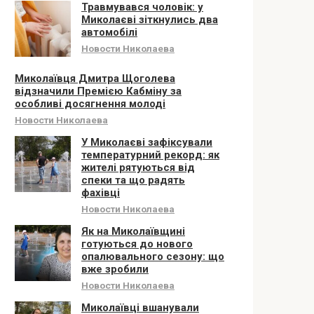
Травмувався чоловік: у
Миколаєві зіткнулись два
автомобілі
Новости Николаева
Миколаївця Дмитра Щоголева
відзначили Премією Кабміну за
особливі досягнення молоді
Новости Николаева
У Миколаєві зафіксували
температурний рекорд: як
жителі рятуються від
спеки та що радять
фахівці
Новости Николаева
Як на Миколаївщині
готуються до нового
опалювального сезону: що
вже зробили
Новости Николаева
Миколаївці вшанували