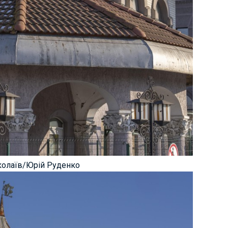
колаїв/Юрій Руденко