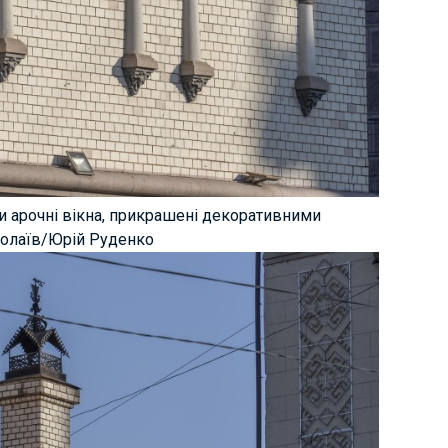
ри арочні вікна, прикрашені декоративними
олаїв/Юрій Руденко