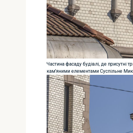
Частина фасаду будівлі, де присутні т
кам’яними елементами Суспільне Мик