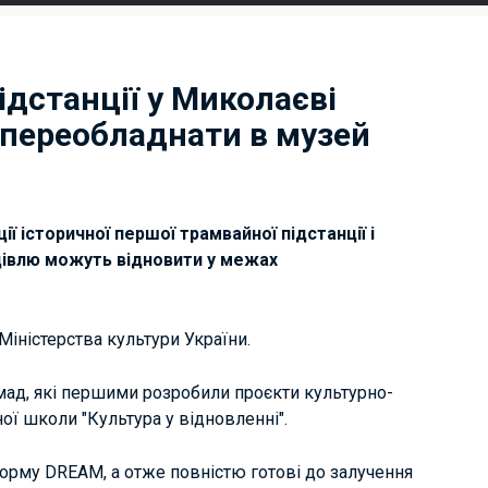
ідстанції у Миколаєві
 переобладнати в музей
ї історичної першої трамвайної підстанції і
удівлю можуть відновити у межах
Міністерства культури України.
мад, які першими розробили проєкти культурно-
ої школи "Культура у відновленні".
форму DREAM, а отже повністю готові до залучення