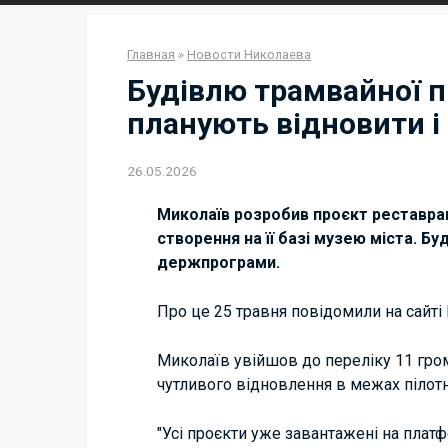
Главная
»
Новости Николаева
Будівлю трамвайної п
планують відновити і
26.05.2026
Миколаїв розробив проєкт реставраці
створення на її базі музею міста. Б
держпрограми.
Про це 25 травня повідомили на сайті 
Миколаїв увійшов до переліку 11 гро
чутливого відновлення в межах пілотн
"Усі проєкти уже завантажені на плат