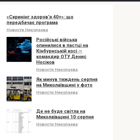
«Скринінг здоров’я 40+»: що
передбачає програма
Новости Николаева
Російські війська
опинилися в пастці на
Кінбурнській косі —
командир ОТУ Денис
Носіков
Новости Николаева
Як минув тиждень серпня
на Миколаївщині у фото
Новости Николаева
Де не буде світла на
Миколаївщині 10 серпня
Новости Николаева