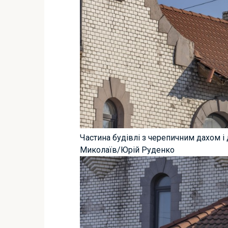
Частина будівлі з черепичним дахом і
Миколаїв/Юрій Руденко