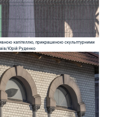
ативною капітеллю, прикрашеною скульптурними
аїв/Юрій Руденко