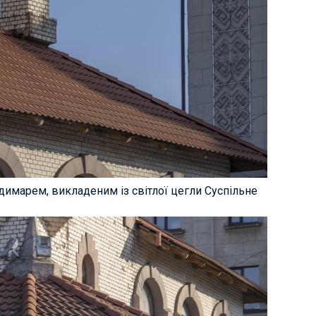
 димарем, викладеним із світлої цегли Суспільне