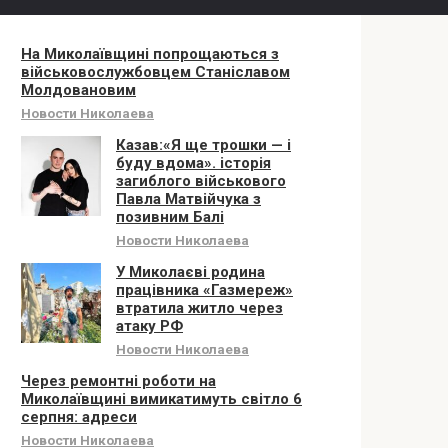
На Миколаївщині попрощаються з
військовослужбовцем Станіславом
Молдовановим
Новости Николаева
Казав:«Я ще трошки — і
буду вдома». історія
загиблого військового
Павла Матвійчука з
позивним Балі
Новости Николаева
У Миколаєві родина
працівника «Газмереж»
втратила житло через
атаку РФ
Новости Николаева
Через ремонтні роботи на
Миколаївщині вимикатимуть світло 6
серпня: адреси
Новости Николаева