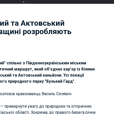
кий та Актовський
ївщині розробляють
в
ий" спільно з Південноукраїнським міським
ичний маршрут, який об’єднає кар’єр із білими
ький та Актовський каньйони. Усі локації
ого природного парку "Бузький Гард".
озповів краєзнавець Василь Селявін.
— привернути увагу до природних та історичних
ївської області. Зокрема, до правого берега річки