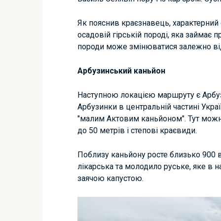
Як пояснив краєзнавець, характерний
осадовій гірській породі, яка займає 
породи може змінюватися залежно від
Арбузинський каньйон
Наступною локацією маршруту є Арбуз
Арбузинки в центральній частині Укра
"малим Актовим каньйоном". Тут можн
до 50 метрів і степові краєвиди.
Поблизу каньйону росте близько 900 
лікарська та молодило руське, яке в
заячою капустою.