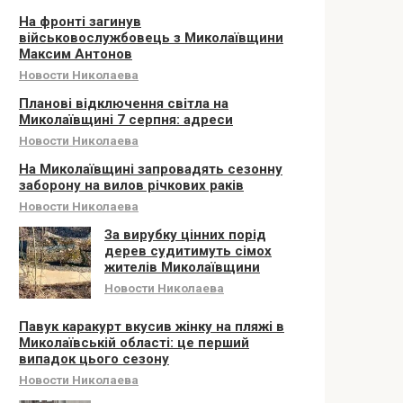
На фронті загинув
військовослужбовець з Миколаївщини
Максим Антонов
Новости Николаева
Планові відключення світла на
Миколаївщині 7 серпня: адреси
Новости Николаева
На Миколаївщині запровадять сезонну
заборону на вилов річкових раків
Новости Николаева
За вирубку цінних порід
дерев судитимуть сімох
жителів Миколаївщини
Новости Николаева
Павук каракурт вкусив жінку на пляжі в
Миколаївській області: це перший
випадок цього сезону
Новости Николаева