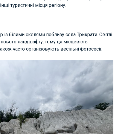
нші туристичні місця регіону.
із білими скелями поблизу села Трикрати. Світлі
тепового ландшафту, тому ця місцевість
також часто організовують весільні фотосесії.