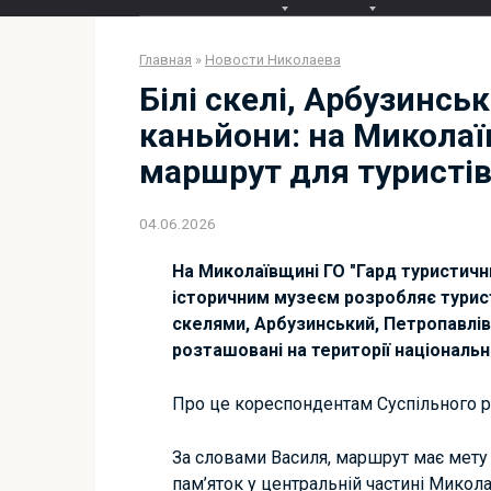
Главная
»
Новости Николаева
Білі скелі, Арбузинсь
каньйони: на Микола
маршрут для туристі
04.06.2026
На Миколаївщині ГО "Гард туристичн
історичним музеєм розробляє турист
скелями, Арбузинський, Петропавлівс
розташовані на території національн
Про це кореспондентам Суспільного р
За словами Василя, маршрут має мету 
пам’яток у центральній частині Микола