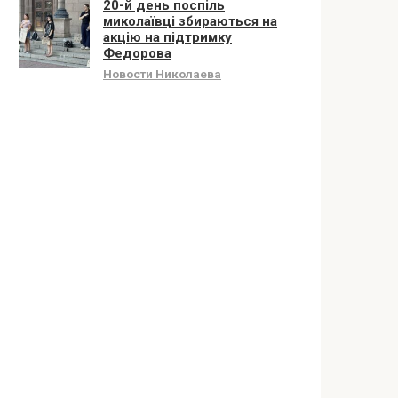
20-й день поспіль
миколаївці збираються на
акцію на підтримку
Федорова
Новости Николаева