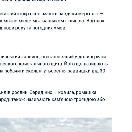
 світлий колір скелі мають завдяки мергелю —
проміжне місце між вапняком і глиною. Відтінок
 пори року та погодних умов.
инський каньйон, розташований у долині річки
їнського кристалічного щита. Його ще називають
а побачити скельні утворення заввишки від 30
видів рослин. Серед них — ковила, ромашка
 народі також називають кам’яною трояндою або