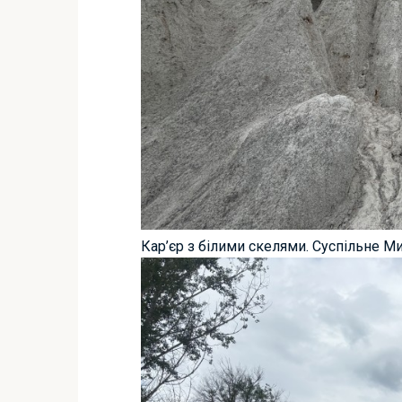
Кар’єр з білими скелями. Суспільне М