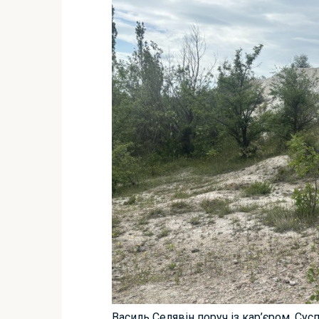
Василь Селявін поруч із кар’єром. Су