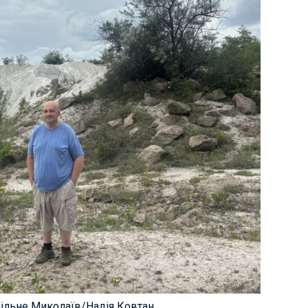
спільне Миколаїв/Надія Ковтан