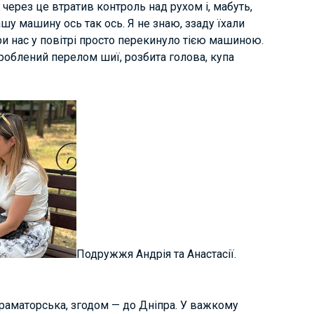
й через це втратив контроль над рухом і, мабуть,
ашу машину ось так ось. Я не знаю, ззаду їхали
ири нас у повітрі просто перекинуло тією машиною.
дроблений перелом шиї, розбита голова, купа
Подружжя Андрія та Анастасії.
раматорська, згодом — до Дніпра. У важкому