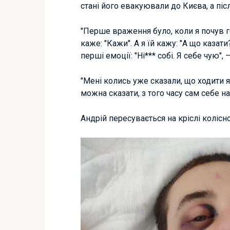
стані його евакуювали до Києва, а післ
"Перше враження було, коли я почув гол
каже: "Кажи". А я їй кажу: "А що казати
перші емоції: "Ні*** собі. Я себе чую",
"Мені колись уже сказали, що ходити я
можна сказати, з того часу сам себе н
Андрій пересувається на кріслі колісн