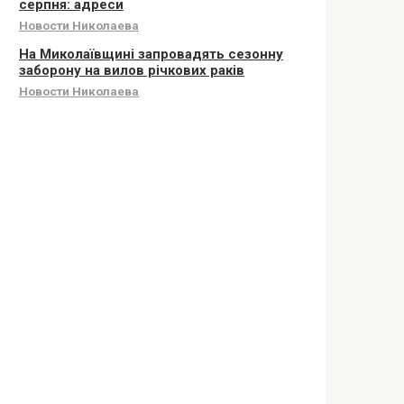
серпня: адреси
Новости Николаева
На Миколаївщині запровадять сезонну
заборону на вилов річкових раків
Новости Николаева