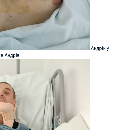
Андрій у
ів Андрія