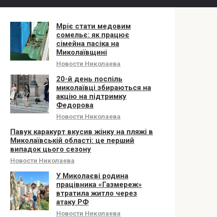
Мріє стати медовим
сомельє: як працює
сімейна пасіка на
Миколаївщині
Новости Николаева
20-й день поспіль
миколаївці збираються на
акцію на підтримку
Федорова
Новости Николаева
Павук каракурт вкусив жінку на пляжі в
Миколаївській області: це перший
випадок цього сезону
Новости Николаева
У Миколаєві родина
працівника «Газмереж»
втратила житло через
атаку РФ
Новости Николаева