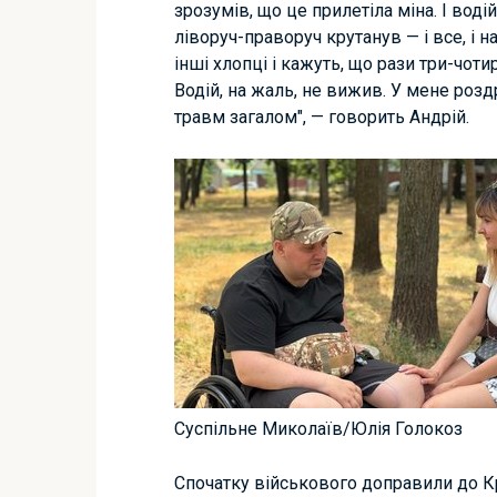
зрозумів, що це прилетіла міна. І воді
ліворуч-праворуч крутанув — і все, і н
інші хлопці і кажуть, що рази три-чот
Водій, на жаль, не вижив. У мене роз
травм загалом", — говорить Андрій.
Суспільне Миколаїв/Юлія Голокоз
Спочатку військового доправили до К