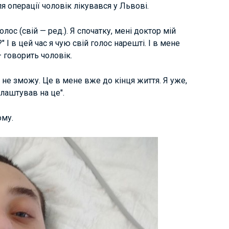
я операції чоловік лікувався у Львові.
ос (свій — ред.). Я спочатку, мені доктор мій
?" І в цей час я чую свій голос нарешті. І в мене
 — говорить чоловік.
 не зможу. Це в мене вже до кінця життя. Я уже,
алаштував на це".
ому.