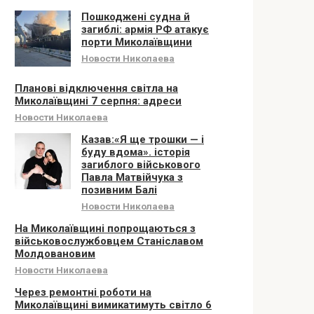
Пошкоджені судна й
загиблі: армія РФ атакує
порти Миколаївщини
Новости Николаева
Планові відключення світла на
Миколаївщині 7 серпня: адреси
Новости Николаева
Казав:«Я ще трошки — і
буду вдома». історія
загиблого військового
Павла Матвійчука з
позивним Балі
Новости Николаева
На Миколаївщині попрощаються з
військовослужбовцем Станіславом
Молдовановим
Новости Николаева
Через ремонтні роботи на
Миколаївщині вимикатимуть світло 6