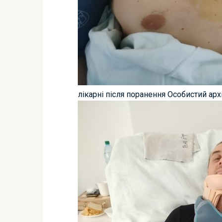
лікарні після поранення Особистий арх