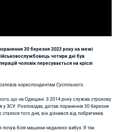
поранення 30 березня 2023 року на межі
Військовослужбовець чотири дні був
перацій чоловік пересувається на кріслі
 розповів кореспондентам Суспільного.
ого, що на Одещині. З 2014 року служив строкову
я у ЗСУ.
Розповідає,
дістав поранення 30 березня
 сталося того дня, він дізнався від побратимів.
ле я почув біля машини недалеко вибух. Я так