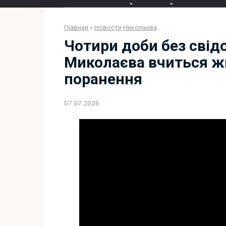
Главная
»
Новости Николаева
Чотири доби без свідо
Миколаєва вчиться ж
поранення
07.07.2026